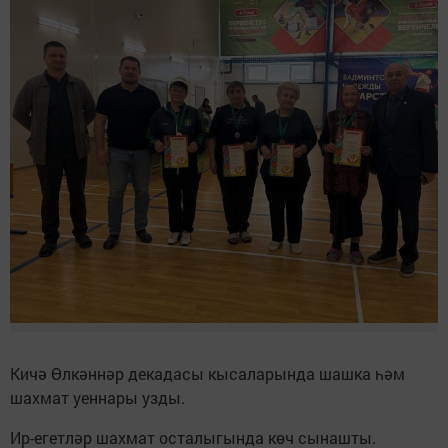
Кичә Өлкәннәр декадасы кысаларында шашка һәм
шахмат уеннары узды.
Ир-егетләр шахмат осталыгында көч сынашты.