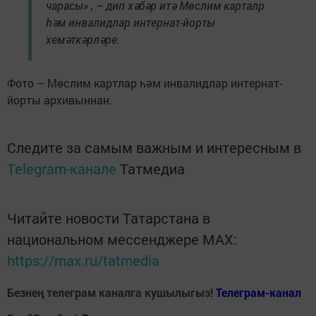
чарасы» , – дип хәбәр итә Мөслим карталр
һәм инвалидлар интернат-йорты
хемәткәрләре.
Фото – Мөслим картлар һәм инвалидлар интернат-
йорты архивыннан.
Следите за самым важным и интересным в
Telegram-канале
Татмедиа
Читайте новости Татарстана в
национальном мессенджере MАХ:
https://max.ru/tatmedia
Безнең телеграм каналга кушылыгыз!
Телеграм-канал