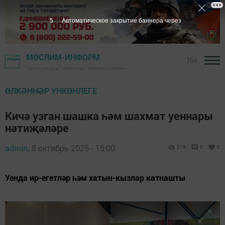
4
Автоматическое закрытие баннера через
МӨСЛИМ-ИНФОРМ
16+
"Авыл утлары" газетасы - Мөслим районы
ӨЛКӘННӘР УНКӨНЛЕГЕ
Кичә узган шашка һәм шахмат уеннары
нәтиҗәләре
admin,
8 октябрь 2025 - 15:00
319
0
0
Уенда ир-егетләр һәм хатын-кызлар катнашты