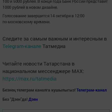
100 и 5000 рублей. В конце года Банк России представит
1000 рублей в новом дизайне.
Голосование завершится 14 октября в 12:00
по московскому времени.
Следите за самым важным и интересным в
Telegram-канале
Татмедиа
Читайте новости Татарстана в
национальном мессенджере MАХ:
https://max.ru/tatmedia
Безнең телеграм каналга кушылыгыз!
Телеграм-канал
Без "Дзен"да!
Д
зен