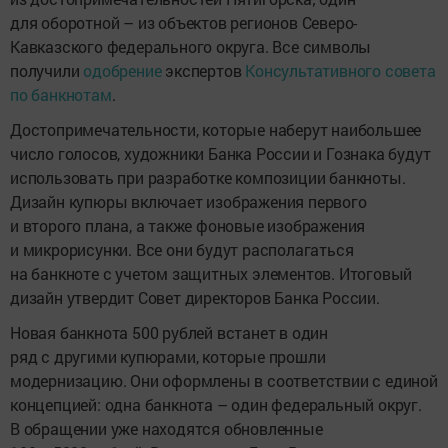
для оборотной – из объектов регионов Северо-
Кавказского федерального округа. Все символы
получили
одобрение
экспертов
Консультативного совета
по банкнотам
.
Достопримечательности, которые наберут наибольшее
число голосов, художники Банка России и Гознака будут
использовать при разработке композиции банкноты.
Дизайн купюры включает изображения первого
и второго плана, а также фоновые изображения
и микрорисунки. Все они будут располагаться
на банкноте с учетом защитных элементов. Итоговый
дизайн утвердит Совет директоров Банка России.
Новая банкнота 500 рублей встанет в один
ряд с другими купюрами, которые прошли
модернизацию. Они оформлены в соответствии с единой
концепцией: одна банкнота – один федеральный округ.
В обращении уже находятся обновленные