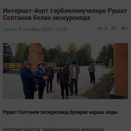
Интернат-йорт тәрбияләнүчеләре Рушат
Солтанов белән экскурсиядә
admin,
8 октябрь 2025 - 12:00
293
0
0
Рушат Солтанов экскурсовод буларак каршы алды
Интернат-йортта тәрбияләнүчеләр мемориал