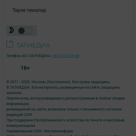
Төрле темалар
Телефон АО «ТАТМЕДИА»:
(843) 222 09 84
16+
© 2011 - 2026. Мослим (Муслюмово). Все права защищены.
© ТАТМЕДИА. Все материалы, размещенные на сайте, защищены
законом.
Перепечатка, воспроизведение и распространение в любом объеме
информации,
размещенной на сайте, возможна только с письменного согласия
редакций СМИ.
При поддержке Республиканского агентства по печати и массовым
коммуникациям.
Наименование СМИ: Мөслим-информ