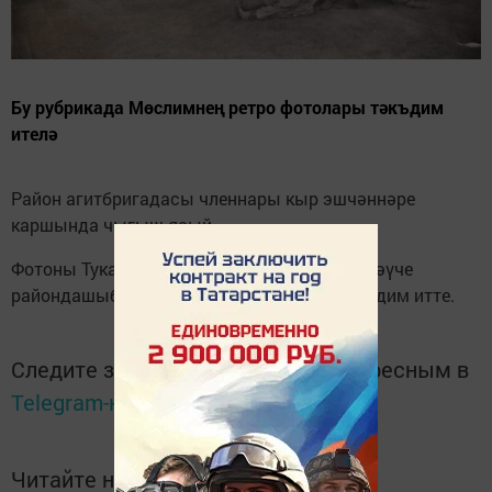
Бу рубрикада Мөслимнең ретро фотолары тәкъдим
ителә
Район агитбригадасы членнары кыр эшчәннәре
каршында чыгыш ясый.
Фотоны Тукай районы Мерәс авылында яшәүче
райондашыбыз Фәридә Әшрәфуллина тәкъдим итте.
Следите за самым важным и интересным в
Telegram-канале
Татмедиа
Читайте новости Татарстана в