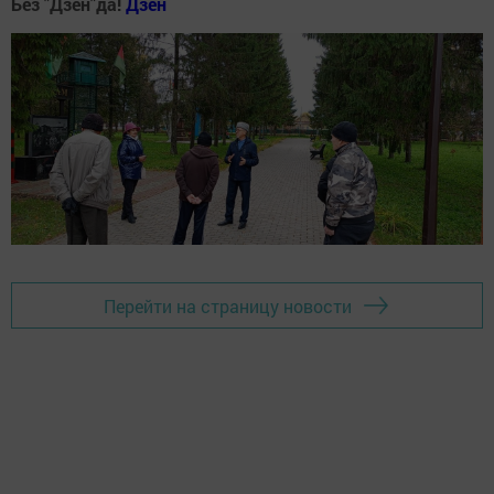
Без "Дзен"да!
Д
зен
Перейти на страницу новости