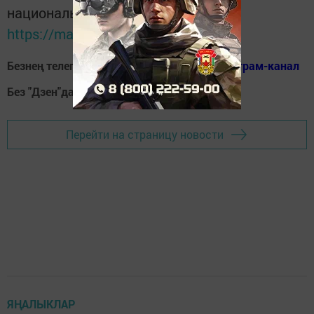
национальном мессенджере MАХ:
https://max.ru/tatmedia
Безнең телеграм каналга кушылыгыз!
Телеграм-канал
Без "Дзен"да!
Д
зен
Перейти на страницу новости
ЯҢАЛЫКЛАР