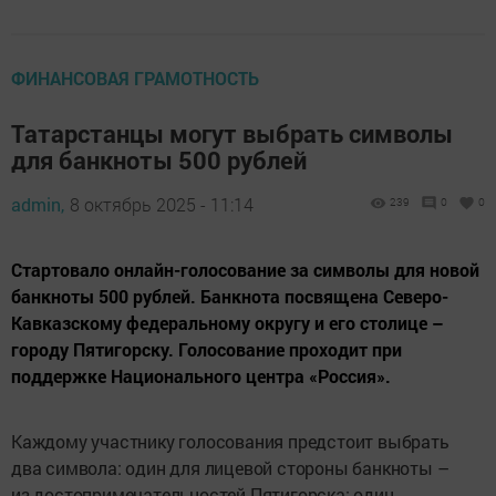
ФИНАНСОВАЯ ГРАМОТНОСТЬ
Татарстанцы могут выбрать символы
для банкноты 500 рублей
admin,
8 октябрь 2025 - 11:14
239
0
0
Стартовало онлайн-голосование за символы для новой
банкноты 500 рублей. Банкнота посвящена Северо-
Кавказскому федеральному округу и его столице –
городу Пятигорску. Голосование проходит при
поддержке Национального центра «Россия».
Каждому участнику голосования предстоит выбрать
два символа: один для лицевой стороны банкноты –
из достопримечательностей Пятигорска; один