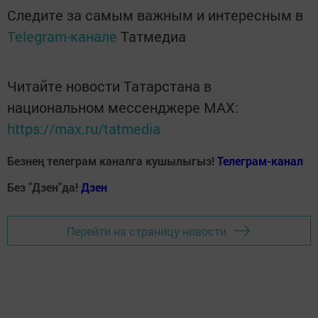
Следите за самым важным и интересным в
Telegram-канале
Татмедиа
Читайте новости Татарстана в
национальном мессенджере MАХ:
https://max.ru/tatmedia
Безнең телеграм каналга кушылыгыз!
Телеграм-канал
Без "Дзен"да!
Д
зен
Перейти на страницу новости