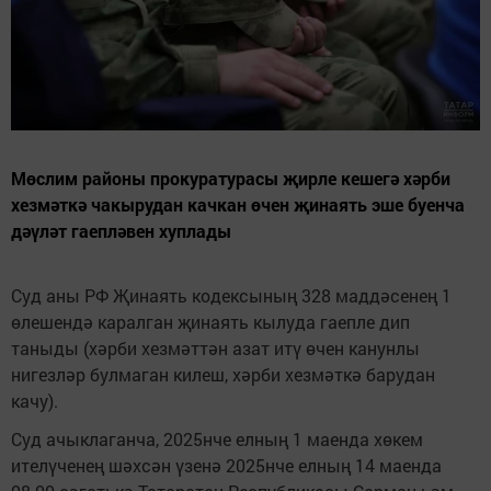
Мөслим районы прокуратурасы җирле кешегә хәрби
хезмәткә чакырудан качкан өчен җинаять эше буенча
дәүләт гаепләвен хуплады
Суд аны РФ Җинаять кодексының 328 маддәсенең 1
өлешендә каралган җинаять кылуда гаепле дип
таныды (хәрби хезмәттән азат итү өчен канунлы
нигезләр булмаган килеш, хәрби хезмәткә барудан
качу).
Суд ачыклаганча, 2025нче елның 1 маенда хөкем
ителүченең шәхсән үзенә 2025нче елның 14 маенда