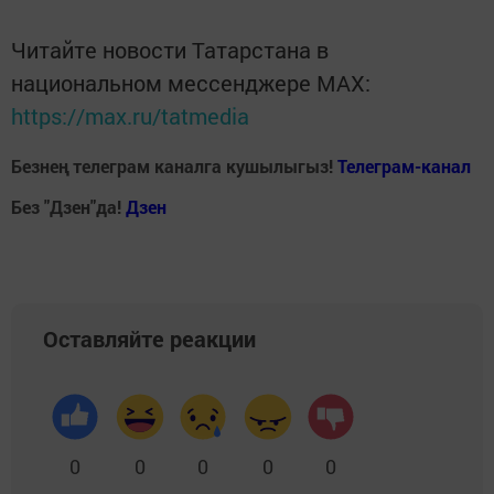
Читайте новости Татарстана в
национальном мессенджере MАХ:
https://max.ru/tatmedia
Безнең телеграм каналга кушылыгыз!
Телеграм-канал
Без "Дзен"да!
Д
зен
Оставляйте реакции
0
0
0
0
0