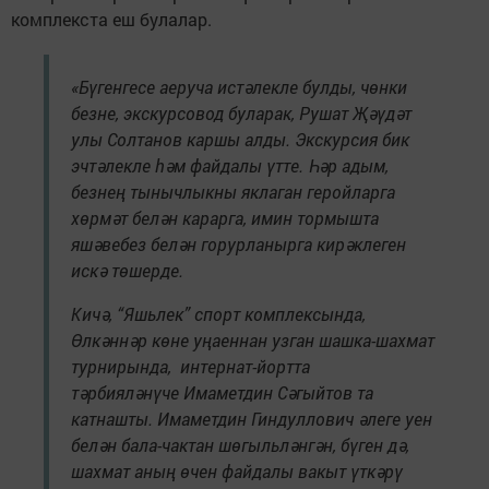
комплекста еш булалар.
«Бүгенгесе аеруча истәлекле булды, чөнки
безне, экскурсовод буларак, Рушат Җәүдәт
улы Солтанов каршы алды. Экскурсия бик
эчтәлекле һәм файдалы үтте. Һәр адым,
безнең тынычлыкны яклаган геройларга
хөрмәт белән карарга, имин тормышта
яшәвебез белән горурланырга кирәклеген
искә төшерде.
Кичә, “Яшьлек” спорт комплексында,
Өлкәннәр көне уңаеннан узган шашка-шахмат
турнирында, интернат-йортта
тәрбияләнүче Имаметдин Сәгыйтов та
катнашты. Имаметдин Гиндуллович әлеге уен
белән бала-чактан шөгыльләнгән, бүген дә,
шахмат аның өчен файдалы вакыт үткәрү