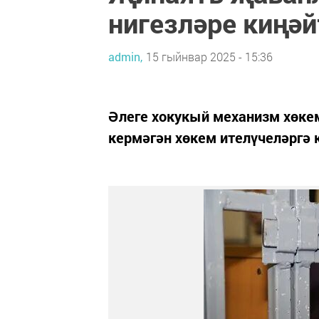
нигезләре киңә
admin,
15 гыйнвар 2025 - 15:36
Әлеге хокукый механизм хөке
кермәгән хөкем ителүчеләргә 