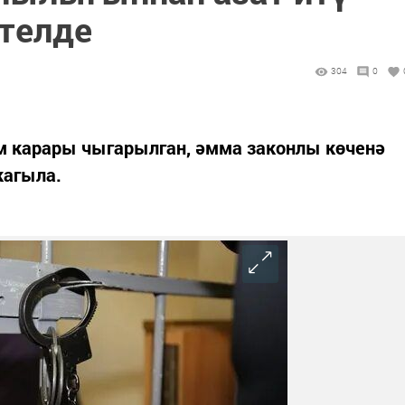
йтелде
304
0
м карары чыгарылган, әмма законлы көченә
кагыла.