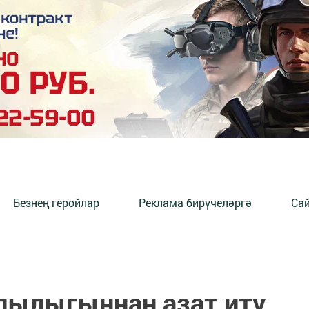
Безнең геройлар
Реклама бирүчеләргә
Сай
лылыгыннан азат итү