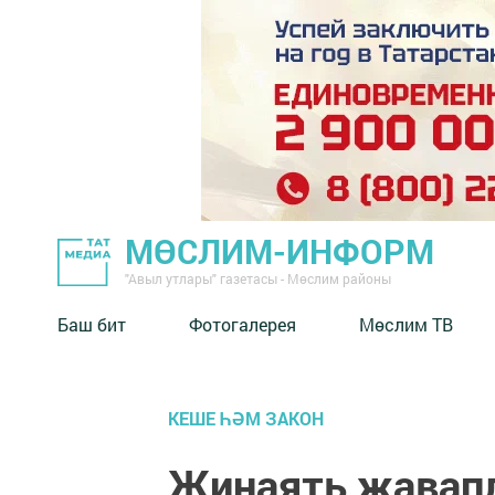
МӨСЛИМ-ИНФОРМ
"Авыл утлары" газетасы - Мөслим районы
Баш бит
Фотогалерея
Мөслим ТВ
КЕШЕ ҺӘМ ЗАКОН
Җинаять җавап