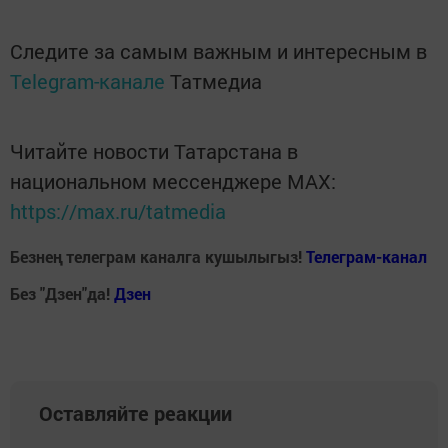
Следите за самым важным и интересным в
Telegram-канале
Татмедиа
Читайте новости Татарстана в
национальном мессенджере MАХ:
https://max.ru/tatmedia
Безнең телеграм каналга кушылыгыз!
Телеграм-канал
Без "Дзен"да!
Д
зен
Оставляйте реакции