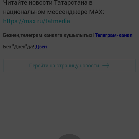
Читайте новости Татарстана в
национальном мессенджере MАХ:
https://max.ru/tatmedia
Безнең телеграм каналга кушылыгыз!
Телеграм-канал
Без "Дзен"да!
Д
зен
Перейти на страницу новости