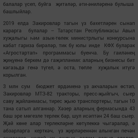
балалар үсеп, буйга җитәләр, әти-әниләренә булыша
башлыйлар.
2019 елда Закировлар тагын үз бәхетләрен сынап
карарга булалар – Татарстан Республикасы Авыл
хуҗалыгы һәм азык-төлек министрлыгы конкурсына
кабат гариза бирәләр, тик бу юлы инде КФХ буларак
«Агростартап» программасы буенча. Бу гаиләнең
җиңүенә беркем дә гаҗәпләнми: аларның бизнесы бит
кәгазьдә генә түгел, ә оста, төпле хуҗалык итүгә
корылган.
3 млн сум бюджет ярдәменә үз акчаларын өстәп,
Закировлар МТЗ-82 тракторы, пресс-җыйгыч, сыер
саву җайланмасы, тирес җыю транспортеры, тагын 10
тана сатып алганнар. Хәзер аларның фермасында 43
баш эре мөгезле терлек бар, шул исәптән 24 баш сыер.
Җәй көне алар терлекләрне көтүлеккә чыгаралар, ә
абзарларга керткәч, үз җирләреннән алынган печән
ашаталар, шулай ук ашлык, салам сатып алалар.