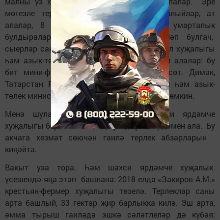
малны үз хуҗалыкларыннан эзләргә булалар. Эре
мөгезле терлекләр санын арттыра башлыйлар, ат
алалар, 8 умарта күченнән торган умарталык
булдыралар. Терлекләр саны унбишләп булгач,
сыерлар саны 5 башка җиткәч, район авыл хуҗалыгы
һәм азык-төлек идарәсендә аларны күреп алалар: бу
бит мини-ферма! Көн саен – 55-60 кг сөт. Димәк,
Татарстан Республикасы Авыл хуҗалыгы һәм азык-
төлек министрлыгы субсидиясен алырга мөмкин.
Менә шулай Закировларның шәхси ярдәмче
хуҗалыгы беренче 200 мең сум дәүләт ярдәмен ала. Бу
акчага хезмәт сөючән гаилә терлек абзарларын
киңәйтә.
Вакыт уза тора. Һәм шәхси ярдәмче хуҗалык
үсешендә яңа этап башлана: 2018 елда «Закиров А.М.»
крестьян-фермер хуҗалыгы төзелә. Терлекләр саны
арта башлый, 33 гектар җир барлыкка килә. Эш арта,
әмма тырыш гаиләдә эшкә сәләтлеләр дә күбәя: