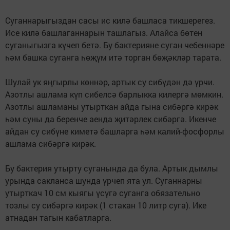
Суганнарыгыздан сасы ис килә башласа тикшерегез.
Исе килә башлаганнарын ташлагыз. Алайса бөтен
суганыгызга күчеп бетә. Бу бактерияне суган чебеннәре
һәм башка суганга һөҗүм итә торган бөҗәкләр тарата.
Шулай ук яңгырлы көннәр, артык су сибүдән дә үрчи.
Азотлы ашлама күп сибелсә барлыкка килергә мөмкин.
Азотлы ашламаны утырткан айда гына сибәргә кирәк
һәм суны да беренче аенда җитәрлек сибәргә. Икенче
айдан су сибүне киметә башларга һәм калий-фосфорлы
ашлама сибәргә кирәк.
Бу бактерия утырту суганында да була. Артык дымлы
урында сакланса шунда үрчеп ята ул. Суганнарны
утырткач 10 см кыягы үсүгә суганга обязательно
тозлы су сибәргә кирәк (1 стакан 10 литр суга). Ике
атнадан тагын кабатларга.