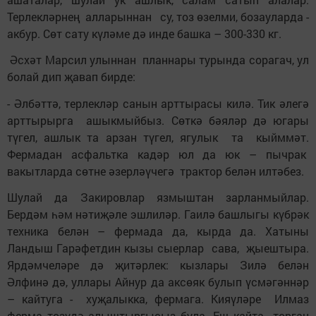
Терлекләрнең алларыннан су, тоз өзелми, бозауларда -
акбур. Сөт сату күләме дә инде башка – 300-330 кг.
Әсхәт Марсил улыннан планнары турында сорагач, ул
болай дип җавап бирде:
- Әлбәттә, терлекләр санын арттырасы килә. Тик әлегә
арттырырга ашыкмыйбыз. Сөткә бәяләр дә югары
түгел, ашлык та арзан түгел, ягулык та кыйммәт.
Фермадан асфальтка кадәр юл да юк – пычрак
вакытларда сөтне әзерләүчегә трактор белән илтәбез.
Шулай да Закировлар язмыштан зарланмыйлар.
Бердәм һәм нәтиҗәле эшлиләр. Гаилә башлыгы күбрәк
техника белән – фермада да, кырда да. Хатыны
Ландыш Гарәфетдин кызы сыерлар сава, җыештыра.
Ярдәмчеләре дә җитәрлек: кызлары Зилә белән
Әлфинә дә, уллары Айнур да аксөяк булып үсмәгәннәр
– кайтуга - хуҗалыкка, фермага. Кияүләре Илмаз
ферма төзүдә алыштыргысыз була. Еш кайта торган