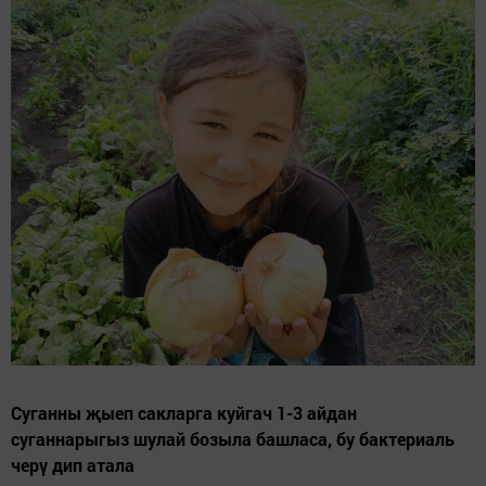
Суганны җыеп сакларга куйгач 1-3 айдан
суганнарыгыз шулай бозыла башласа, бу бактериаль
черү дип атала