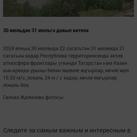
30 июльдән 31 июльгә давыл көтелә
2024 елның 30 июлендә 22 сәгатьтән 31 июлендә 21
сәгатькә кадәр Республика территориясендә актив
атмосфера фронтлары үткәндә Татарстан һәм Казан
шәһәрендә урыны белән яшенле яңгырлар, көчле җил
15-20 м/с, локаль 24 м / с кадәр, көчле яңгырлар,
локаль боз.
Гөлназ Җәлилова фотосы
Следите за самым важным и интересным в