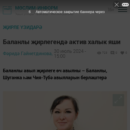
МӨСЛИМ-ИНФОРМ
16+
5
Автоматическое закрытие баннера через
"Авыл утлары" газетасы - Мөслим районы
ҖИРЛЕ ҮЗИДАРӘ
Баланлы җирлегендә актив халык яши
30 июль 2024 -
Фәридә Гайнетдинова,
723
0
0
15:00
Баланлы авыл җирлеге өч авылны – Баланлы,
Шуганка һәм Чия-Түбә авылларын берләштерә