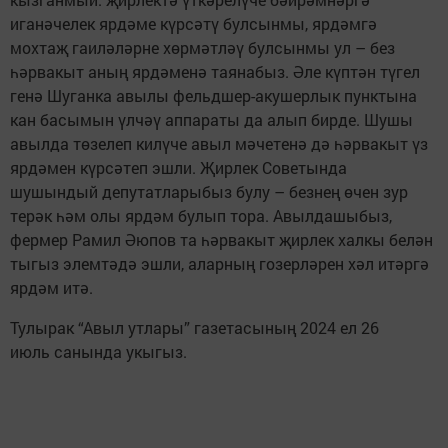
иганәчелек ярдәме күрсәтү булсынмы, ярдәмгә
мохтаҗ гаиләләрне хөрмәтләү булсынмы ул – без
һәрвакыт аның ярдәменә таянабыз. Әле күптән түгел
генә Шуганка авылы фельдшер-акушерлык пунктына
кан басымын үлчәү аппараты да алып бирде. Шушы
авылда төзелеп килүче авыл мәчетенә дә һәрвакыт үз
ярдәмен күрсәтеп эшли. Җирлек Советында
шушындый депутатларыбыз булу – безнең өчен зур
терәк һәм олы ярдәм булып тора. Авылдашыбыз,
фермер Рамил Әюпов та һәрвакыт җирлек халкы белән
тыгыз элемтәдә эшли, аларның гозерләрен хәл итәргә
ярдәм итә.
Тулырак “Авыл утлары” газетасының 2024 ел 26
июль санында укыгыз.