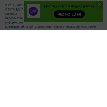
© 2011 - 2026. Мослим (Муслюмово). Все права защищены.
Мөслим-информ Яндекс Дзенда
© ТАТМЕДИА. Все материалы, размещенные на сайте, защищены
Яндекс Дзен
законом.
Перепечатка, воспроизведение и распространение в любом объеме
информации,
размещенной на сайте, возможна только с письменного согласия
редакций СМИ.
При поддержке Республиканского агентства по печати и массовым
коммуникациям.
Наименование СМИ: Мөслим-информ
СМИ зарегистрировано Федеральной службой по надзору в сфере
связи,
информационных технологий и массовых коммуникаций
запись о регистрации СМИ ЭЛ №ФС77-73825 от 28.09.2018 г.
ФИО главного редактора: Афзалова Римма Рашидовна
Адрес редакции: 423970, РТ, Муслюмовский район, село Муслюмово,
ул.Пушкина, д.43
Телефон редакции: 8 (8-5556) 2-55-00, электронная почта
muslimau@rambler.ru
О фактах коррупции можете сообщить на электронную почту
muslimau@rambler.ru
Учредитель СМИ: АО «ТАТМЕДИА»
Антикоррупционная политика