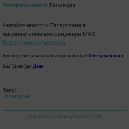
Telegram-канале
Татмедиа
Читайте новости Татарстана в
национальном мессенджере MАХ:
https://max.ru/tatmedia
Безнең телеграм каналга кушылыгыз!
Телеграм-канал
Без "Дзен"да!
Д
зен
Теги:
МИНСХИПР
Перейти на страницу новости