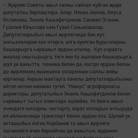
– Җирлек Советы авыл халкы сайлап куйган җиде
депутатны берләштерә. Алар: Илназ Әюпов, Илүсә
Исламова, Эмиль Кәшәфетдинов, Самвел Оганян,
Гүзәлия Юнысова һәм Гүзәл Газымовалар.
Депутатларыбыз авыл җирлегендә бик күп
мәсьәләләрне хәл итәргә, алга куелган бурычларны
башкарырга һәрвакыт ярдәм итәләр. Күп очракта
өмәләр оештырырга, теге яки бу эшләрне башкарырга,
шул ук вакытта техника белән дә, матди ярдәм белән
дә җирлекнең яшәешенә үзләреннән саллы өлеш
кертәләр. Аерым мактауга лаеклы депутатларыбызны
әйтеп китми мөмкин тугел. “Намус” агрофирмасы
директоры, депутатыбыз Эмиль Кәшәфетдинов белән
һәрвакыт тыгыз элемтәдә эшлибез. Ул безгә авыл
эчендәге юлларны чистарту, зират юлларын ачтыруда
ел әйләнәсендә транспорт белән ярдәм итә. Шулай ук
якташыбыз Алгиз Корбанов та авыл җирлеге
эшчәнлеге өчен беркайчан да вакытын, ярдәмен
кызганмый: җирлектә үткәрелүче бәйрәмнәргә