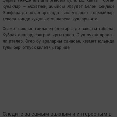
кунаклар – Әсхәтнең абыйсы Җәүдәт белән сеңлесе
Зөлфирә дә өстәл артында гына утырып тормыйлар,
теләсә нинди хуҗалык эшләренә куллары ята.
Хезмәт сөючән гаиләнең ял итәргә дә вакыты табыла.
Күбрәк алалар, ераграк ыргыталар. Ә ул очкан арада -
ял итәләр. Әгәр бу араларны санасаң, хезмәт юлында
тулы бер отпуск килеп чыгар иде.
Следите за самым важным и интересным в