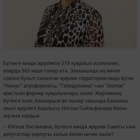
Бүгенге көндә җирлектә 319 хуҗалык исәпләнеп,
аларда 565 кеше гомер итә. Заманында иң көчле
совхоз булып саналган җирлек территориясендә бүген
“Намус” агрофирмасы, “Габидуллина" һәм “Әюпов”
крестьян-фермер хуҗалыклары эшли. Җирлекнең
бүгенге хәле, башкарылган эшләр хакында Баланлы
авыл җирлеге башлыгы Илгизә Гыйльфанова белән
әңгәмә кордык.
– Илгизә Хисамовна, бүгенге көндә җирлек Советы һәм
депутатлар корпусы халык белән ничек эшли?