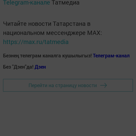
Telegram-канале
Татмедиа
Читайте новости Татарстана в
национальном мессенджере MАХ:
https://max.ru/tatmedia
Безнең телеграм каналга кушылыгыз!
Телеграм-канал
Без "Дзен"да!
Д
зен
Перейти на страницу новости