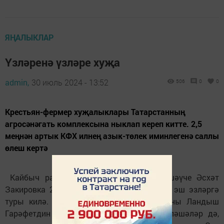
ЯҢАЛЫКЛАР
Үзләренә үзләре хуҗа
admin,
30 июль 2024 - 13:52
506
0
0
Крестьян-фермер хуҗалыклары Татарстанның
агросәнәгать комплексына ныклап кереп китте. 2,5
меңнән артык КФХ илнең азык-төлек иминлегенә саллы
өлеш кертә
Кайбыч районының Чүти авылында яшәүче Әсхәт
Закировка 2000 елларда шактый вакыт эш эзләргә
туры килә. Юньле эш табалмагач, хатыны Ландыш
Гарәфетдин кызы белән уйлашалар, сөйләшәләр дә,