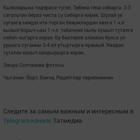
Кыякларына тидерәсе түгел. Төбенә генә сибәргә. 2-3
сәгатьтән бераз чиста су сибәргә кирәк. Шулай ук
суганга һөҗүм итә торган бөҗәкләрдән көлгә 1 ч.к
кызыл борыч һәм 1 ч.к. табачная пыль кушып түтәлгә
сибеп чыгарга кирәк. Бу бактерия эләккән булса ул
урынга суганны 3-4 ел утыртырга ярамый. Көздән
түтәлен казып калдырырга кирәк.
Зөһрә Солтанова фотосы
Чыганак: Йорт, Бакча, Рецептлар төркеменнән
Следите за самым важным и интересным в
Telegram-канале
Татмедиа