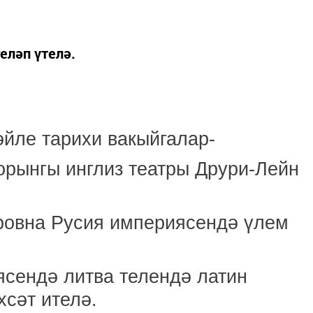
еләп үтелә.
әйле тарихи вакыйгалар-
орынгы инглиз театры Друри-Лейн
ровна Русия империясендә үлем
сендә литва телендә латин
сәт ителә.