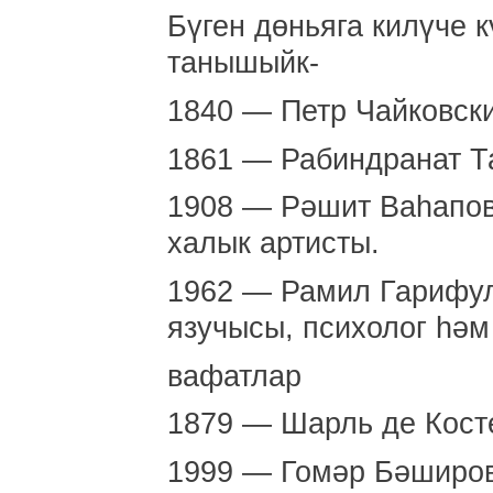
Бүген дөньяга килүче 
танышыйк-
1840 — Петр Чайковски
1861 — Рабиндранат Та
1908 — Рәшит Ваһапов
халык артисты.
1962 — Рамил Гарифул
язучысы, психолог һәм
вафатлар
1879 — Шарль де Кост
1999 — Гомәр Бәширов