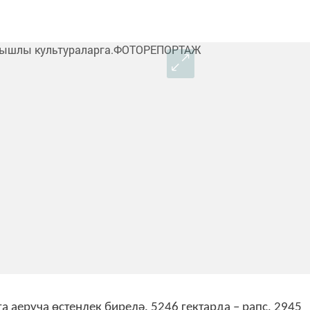
 аеруча өстенлек бирелә. 5246 гектарда – рапс, 2945