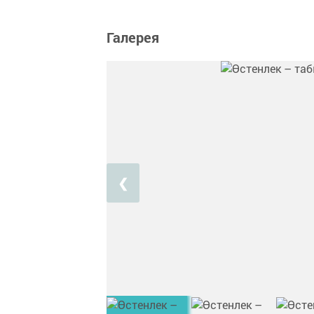
Галерея
❮