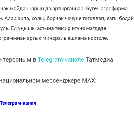
рчак мәйданнарын да артырганнар. Бүген агрофирма
 Алар арпа, солы, борчак чәчүне төгәлләп, язгы бодай
уль. Ел уңышы астына тәэсир итүче матдәдә
лограммнан артык минераль ашлама кертелә.
интересным в
Telegram-канале
Татмедиа
в национальном мессенджере MАХ:
Телеграм-канал