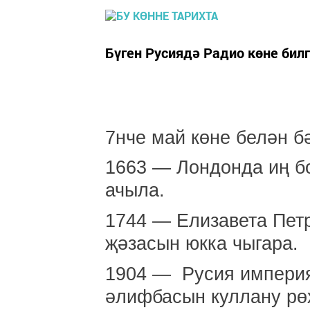
Бүген Русиядә Радио көне билг
7нче май көне белән б
1663 — Лондонда иң б
ачыла.
1744 — Елизавета Пет
җәзасын юкка чыгара.
1904 — Русия империя
әлифбасын куллану рөх