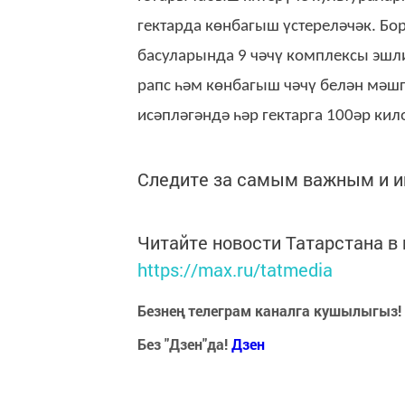
гектарда көнбагыш үстереләчәк. Бо
басуларында 9 чәчү комплексы эшли.
рапс һәм көнбагыш чәчү белән мәшг
исәпләгәндә һәр гектарга 100әр ки
Следите за самым важным и 
Читайте новости Татарстана 
https://max.ru/tatmedia
Безнең телеграм каналга кушылыгыз!
Без "Дзен"да!
Д
зен