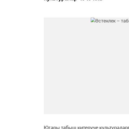
Югары табыш китерүче культураларга