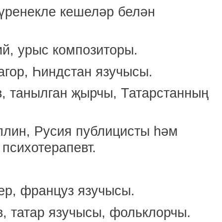
күренекле кешеләр белән
й, урыс композиторы.
гор, Һиндстан язучысы.
, танылган җырчы, Татарстанның
лин, Русия публицисты һәм
 психотерапевт.
ер, француз язучысы.
, татар язучысы, фольклорчы.