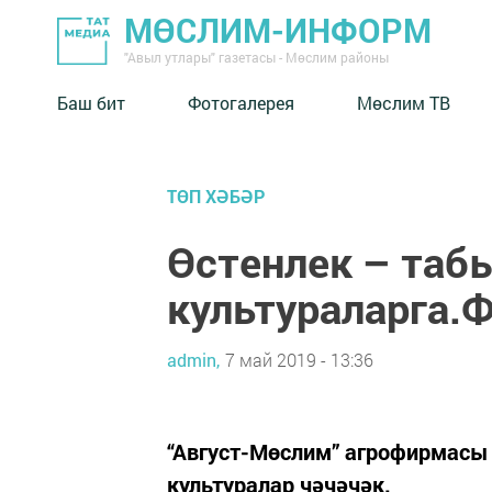
МӨСЛИМ-ИНФОРМ
"Авыл утлары" газетасы - Мөслим районы
Баш бит
Фотогалерея
Мөслим ТВ
ТӨП ХӘБӘР
Өстенлек – та
культураларга
admin,
7 май 2019 - 13:36
“Август-Мөслим” агрофирмасы
культуралар чәчәчәк.