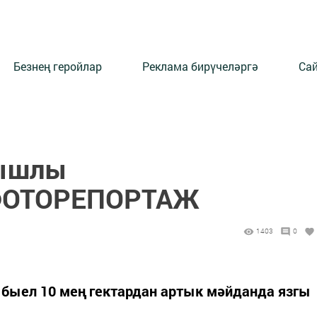
Безнең геройлар
Реклама бирүчеләргә
Сай
бышлы
.ФОТОРЕПОРТАЖ
1403
0
 быел 10 мең гектардан артык мәйданда язгы