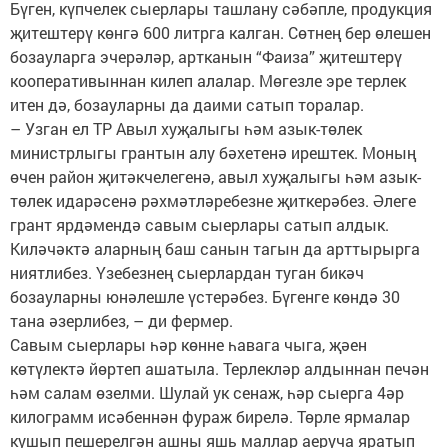
Бүген, күпчелек сыерлары ташлану сәбәпле, продукция
җитештерү көнгә 600 литрга калган. Сөтнең бер өлешен
бозауларга эчерәләр, артканын “Фаиза” җитештерү
кооперативыннан килеп алалар. Мөгезле эре терлек
итен дә, бозауларны да даими сатып торалар.
– Узган ел ТР Авыл хуҗалыгы һәм азык-төлек
министрлыгы грантын алу бәхетенә ирештек. Моның
өчен район җитәкчелегенә, авыл хуҗалыгы һәм азык-
төлек идарәсенә рәхмәтләребезне җиткерәбез. Әлеге
грант ярдәмендә савым сыерлары сатып алдык.
Киләчәктә аларның баш санын тагын да арттырырга
ниятлибез. Үзебезнең сыерлардан туган бикәч
бозауларны юнәлешле үстерәбез. Бүгенге көндә 30
тана әзерлибез, – ди фермер.
Савым сыерлары һәр көнне һавага чыга, җәен
көтүлектә йөртеп ашатыла. Терлекләр алдыннан печән
һәм салам өзелми. Шулай ук сенаж, һәр сыерга 4әр
килограмм исәбеннән фураж бирелә. Төрле ярмалар
кушып пешерелгән ашны яшь маллар аеруча яратып