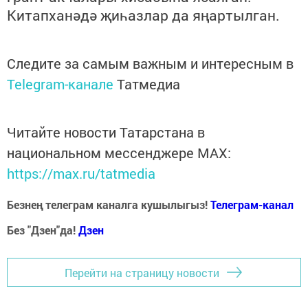
Китапханәдә җиһазлар да яңартылган.
Следите за самым важным и интересным в
Telegram-канале
Татмедиа
Читайте новости Татарстана в
национальном мессенджере MАХ:
https://max.ru/tatmedia
Безнең телеграм каналга кушылыгыз!
Телеграм-канал
Без "Дзен"да!
Д
зен
Перейти на страницу новости