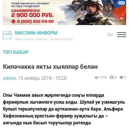
МӨСЛИМ-ИНФОРМ
16+
"Авыл утлары" газетасы - Мөслим районы
ТӨП ХӘБӘР
Киләчәккә якты хыяллар белән
admin,
13 ноябрь 2019 - 10:28
1218
0
0
Олы Чакмак авыл җирлегендә соңгы елларда
фермерлык эшчәнлеге үсеш алды. Шулай ук үзмәшгуль
булып теркәлүчеләр дә артканнан-арта бара. Альфира
Хафизованың крестьян-фермер хуҗалыгы да –
аягында нык басып торучылар рәтендә.