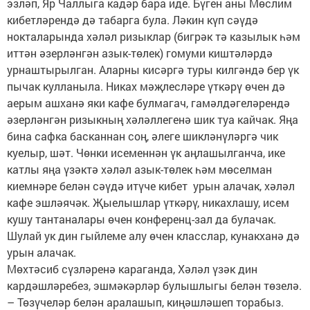
эзләп, Яр Чаллыга кадәр бара иде. Бүген аны Мөслим
кибетләрендә дә табарга була. Ләкин күп сәүдә
нокталарында хәләл ризыклар (бигрәк тә казылык һәм
иттән әзерләнгән азык-төлек) гомуми киштәләрдә
урнаштырылган. Аларны кисәргә туры килгәндә бер үк
пычак кулланыла. Никах мәҗлесләре үткәрү өчен дә
аерым ашханә яки кафе булмагач, гамәлдәгеләрендә
әзерләнгән ризыкның хәләллегенә шик туа кайчак. Яңа
бина сафка басканнан соң, әлеге шикләнүләргә чик
куелыр, шәт. Чөнки исеменнән үк аңлашылганча, ике
катлы яңа үзәктә хәләл азык-төлек һәм мөселман
киемнәре белән сәүдә итүче кибет урын алачак, хәләл
кафе эшләячәк. Җыелышлар үткәрү, никахлашу, исем
кушу тантаналары өчен конференц-зал да булачак.
Шулай ук дин гыйлеме алу өчен класслар, кунакханә дә
урын алачак.
Мөхтәсиб сүзләренә караганда, Хәләл үзәк дин
кардәшләребез, эшмәкәрләр булышлыгы белән төзелә.
– Төзүчеләр белән аралашып, киңәшләшеп торабыз.