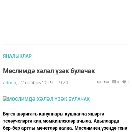
ЯҢАЛЫКЛАР
Мөслимдә хәләл үзәк булачак
admin,
12 ноябрь 2019 - 19:24
1588
0
1
Бүген шәригать кануннары кушканча яшәргә
теләүчеләргә киң мөмкинлекләр ачыла. Авылларда
бер-бер артлы мәчетләр калка. Мөслимнең үзендә генә