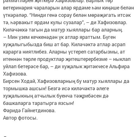
рәхмәтләрен җиткерә Хафизовлар. Барлык төр
ветеринария чараларын алар ярдәме һәм киңәше белән
үткәрәләр. “Нинди генә сорау белән мөрәҗәгать итсәк
тә, һәрвакыт ярдәм кулы сузалар”, – ди Хафизовлар.
Киләчәккә тагын да матур хыяллары бар аларның.
– Мин үзем кечкенәдән үк атлар яраттым. Бүген
хуҗалыгыбызда биш ат бар. Киләчәктә атлар асрап
карарга ниятлибез. Аларны үстереп сатарбызмы, ат
итеннән төрле продуктлар җитештерербезме – ныклап
уйлап бетерәсе бар, – ди хуҗалык җитәкчесе Альфира
Хафизова.
Бирсен Ходай, Хафизовларның бу матур хыяллары да
тормышка ашсын! Безгә исә киләчәктә әлеге
хуҗалыкның атчылык буенча тәҗрибәсен дә
башкаларга таратырга язсын!
Фәридә Гайнетдинова.
Автор фотосы.