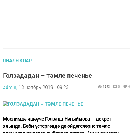
ЯҢАЛЫКЛАР
Гөлзададан – тәмле печенье
admin,
13 ноябрь 2019 - 09:23
1253
0
0
Мөслимдә яшәүче Гөлзада Нәгыймова – декрет
ялында. Бәби үстергәндә дә өйдәгеләрне тәмле
ризыклар пешереп сыйларга өлгерә. Аның рецепты