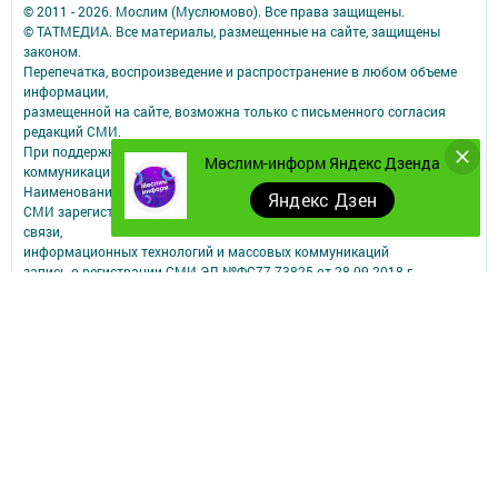
© 2011 - 2026. Мослим (Муслюмово). Все права защищены.
© ТАТМЕДИА. Все материалы, размещенные на сайте, защищены
законом.
Перепечатка, воспроизведение и распространение в любом объеме
информации,
размещенной на сайте, возможна только с письменного согласия
редакций СМИ.
При поддержке Республиканского агентства по печати и массовым
Мөслим-информ Яндекс Дзенда
коммуникациям.
Наименование СМИ: Мөслим-информ
Яндекс Дзен
СМИ зарегистрировано Федеральной службой по надзору в сфере
связи,
информационных технологий и массовых коммуникаций
запись о регистрации СМИ ЭЛ №ФС77-73825 от 28.09.2018 г.
ФИО главного редактора: Афзалова Римма Рашидовна
Адрес редакции: 423970, РТ, Муслюмовский район, село Муслюмово,
ул.Пушкина, д.43
Телефон редакции: 8 (8-5556) 2-55-00, электронная почта
muslimau@rambler.ru
О фактах коррупции можете сообщить на электронную почту
muslimau@rambler.ru
Учредитель СМИ: АО «ТАТМЕДИА»
Антикоррупционная политика
АО «ТАТМЕДИА» использует «cookie»
для персонализации сервисов и