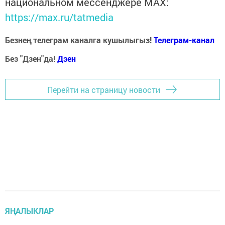
национальном мессенджере MАХ:
https://max.ru/tatmedia
Безнең телеграм каналга кушылыгыз!
Телеграм-канал
Без "Дзен"да!
Д
зен
Перейти на страницу новости
ЯҢАЛЫКЛАР