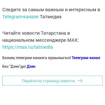
Следите за самым важным и интересным в
Telegram-канале
Татмедиа
Читайте новости Татарстана в
национальном мессенджере MАХ:
https://max.ru/tatmedia
Безнең телеграм каналга кушылыгыз!
Телеграм-канал
Без "Дзен"да!
Д
зен
Перейти на страницу новости