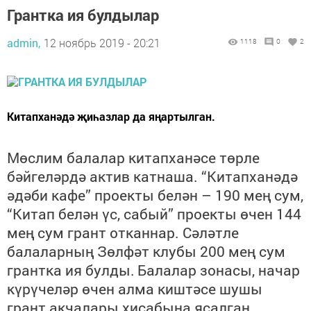
Грантка ия булдылар
admin,
12 ноябрь 2019 - 20:21
1118
0
2
Китапханәдә җиһазлар да яңартылган.
Мөслим балалар китапханәсе төрле
бәйгеләрдә актив катнаша. “Китапханәдә
әдәби кафе” проекты белән – 190 мең сум,
“Китап белән үс, сабый” проекты өчен 144
мең сум грант отканнар. Сәләтле
балаларның Зөлфәт клубы 200 мең сум
грантка ия булды.
Балалар зонасы, начар
күрүчеләр өчен алма киштәсе шушы
грант акчалары хисабына ясалган.