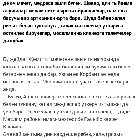
дә өч мәчет, мәдрәсә эшли бүген. Шөкер, дин гыйлеме
алучылар, ислам нигезләренә өйрәнүчеләр, намазга
басучылар артканнан-арта бара. Шуңа бәйле хәләл
ризык белән туклануга, хәләл мәҗлесләр үткәрүгә
өстенлек бирүчеләр, мөселманча киенергә теләүчеләр
дә күбәя.
Бу җәйдә “Җәмигъ” мәчетенә якын гына урында
калкып чыккан мәһабәт бинаның ни булачагын белеп
бетермәүчеләр дә бар. Узган ел Корбан гаетендә
игълан ителгән “Мөслим хәләл” үзәге төзелеше бара
анда.
– Бүген, Аллага шөкер, мөселманнар арта. Хәләл ризык
белән туклану, хәләл мәҗлесләр үткәрү ихтыяҗы да
үсә бара. Әлеге үзәк шул зарурлыктан төзелә, – диде
Мөслим районы имам-мөхтәсибе Расыйх хәзрәт
Каюмов.
Әле кайчан гына дин кардәшләребез, хәләл ризык