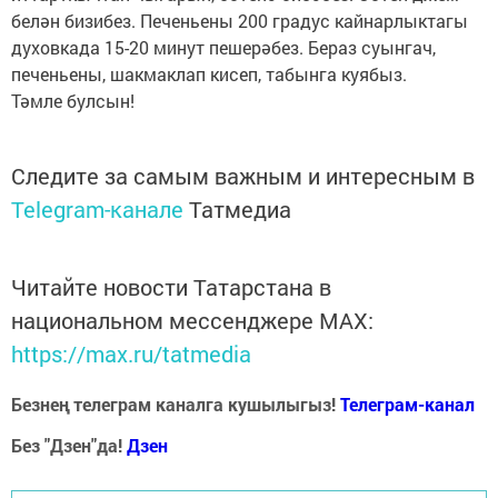
белән бизибез. Печеньены 200 градус кайнарлыктагы
духовкада 15-20 минут пешерәбез. Бераз суынгач,
печеньены, шакмаклап кисеп, табынга куябыз.
Тәмле булсын!
Следите за самым важным и интересным в
Telegram-канале
Татмедиа
Читайте новости Татарстана в
национальном мессенджере MАХ:
https://max.ru/tatmedia
Безнең телеграм каналга кушылыгыз!
Телеграм-канал
Без "Дзен"да!
Д
зен