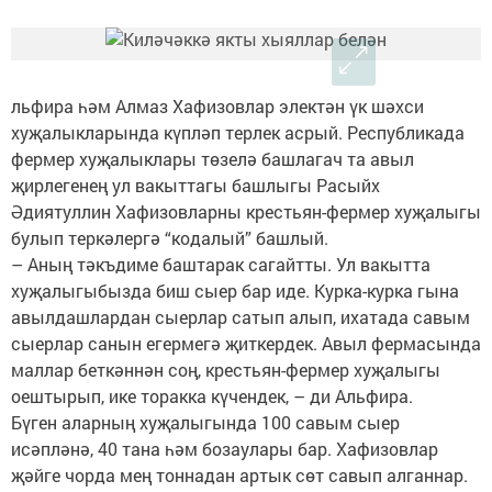
льфира һәм Алмаз Хафизовлар электән үк шәхси
хуҗалыкларында күпләп терлек асрый. Республикада
фермер хуҗалыклары төзелә башлагач та авыл
җирлегенең ул вакыттагы башлыгы Расыйх
Әдиятуллин Хафизовларны крестьян-фермер хуҗалыгы
булып теркәлергә “кодалый” башлый.
– Аның тәкъдиме баштарак сагайтты. Ул вакытта
хуҗалыгыбызда биш сыер бар иде. Курка-курка гына
авылдашлардан сыерлар сатып алып, ихатада савым
сыерлар санын егермегә җиткердек. Авыл фермасында
маллар беткәннән соң, крестьян-фермер хуҗалыгы
оештырып, ике торакка күчендек, – ди Альфира.
Бүген аларның хуҗалыгында 100 савым сыер
исәпләнә, 40 тана һәм бозаулары бар. Хафизовлар
җәйге чорда мең тоннадан артык сөт савып алганнар.