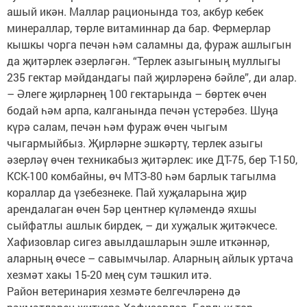
ашый икән. Маллар рационында тоз, акбур кебек
минераллар, төрле витаминнар да бар. Фермерлар
кышкы чорга печән һәм саламны да, фураж ашлыгын
да җитәрлек әзерләгән. “Терлек азыгының муллыгы
235 гектар мәйдандагы пай җирләренә бәйле”, ди алар.
– Әлеге җирләрнең 100 гектарында – бөртек өчен
бодай һәм арпа, калганында печән үстерәбез. Шуңа
күрә салам, печән һәм фураж өчен чыгым
чыгармыйбыз. Җирләрне эшкәртү, терлек азыгы
әзерләү өчен техникабыз җитәрлек: ике ДТ-75, бер Т-150,
КСК-100 комбайны, өч МТЗ-80 һәм барлык тагылма
кораллар да үзебезнеке. Пай хуҗаларына җир
арендалаган өчен 5әр центнер күләмендә яхшы
сыйфатлы ашлык бирдек, – ди хуҗалык җитәкчесе.
Хафизовлар сигез авылдашларын эшле иткәннәр,
аларның өчесе – савымчылар. Аларның айлык уртача
хезмәт хакы 15-20 мең сум тәшкил итә.
Район ветеринария хезмәте белгечләренә дә