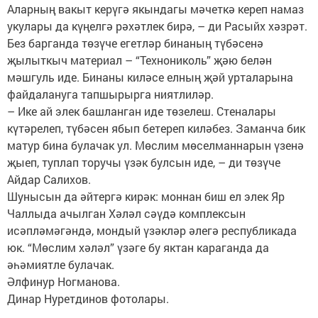
Аларның вакыт керүгә якындагы мәчеткә кереп намаз
укулары да күңелгә рәхәтлек бирә, – ди Расыйх хәзрәт.
Без барганда төзүче егетләр бинаның түбәсенә
җылыткыч материал – “Технониколь” җәю белән
мәшгуль иде. Бинаны киләсе елның җәй урталарына
файдалануга тапшырырга ниятлиләр.
– Ике ай элек башланган иде төзелеш. Стеналары
күтәрелеп, түбәсен ябып бетереп киләбез. Заманча бик
матур бина булачак ул. Мөслим мөселманнарын үзенә
җыеп, туплап торучы үзәк булсын иде, – ди төзүче
Айдар Салихов.
Шунысын да әйтергә кирәк: моннан биш ел элек Яр
Чаллыда ачылган Хәләл сәүдә комплексын
исәпләмәгәндә, мондый үзәкләр әлегә республикада
юк. “Мөслим хәләл” үзәге бу яктан караганда да
әһәмиятле булачак.
Әлфинур Ногманова.
Динар Нуретдинов фотолары.