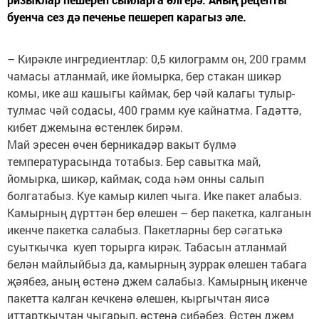
буенча сез дә печенье пешереп карагыз әле.
– Кирәкле ингредиентлар: 0,5 килограмм он, 200 грамм
чамасы атланмай, ике йомырка, бер стакан шикәр
комы, ике аш кашыгы каймак, бер чәй калагы тулыр-
тулмас чәй содасы, 400 грамм куе кайнатма. Гадәттә,
кибет джемына өстенлек бирәм.
Май эресен өчен берникадәр вакыт бүлмә
температурасында тотабыз. Бер савытка май,
йомырка, шикәр, каймак, сода һәм онны салып
болгатабыз. Куе камыр килеп чыга. Ике пакет алабыз.
Камырның дүрттән бер өлешен – бер пакетка, калганын
икенче пакетка салабыз. Пакетларны бер сәгатькә
суыткычка куеп торырга кирәк. Табасын атланмай
белән майлыйбыз да, камырның зуррак өлешен табага
җәябез, аның өстенә джем салабыз. Камырның икенче
пакетта калган кечкенә өлешен, кыргычтан яисә
иттарткычтан чыгарып, өстенә сибәбез. Өстен джем