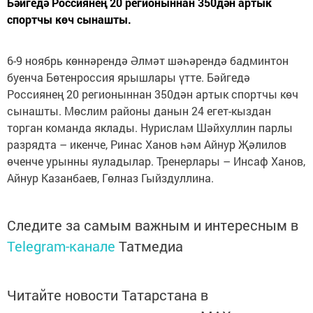
Бәйгедә Россиянең 20 регионыннан 350дән артык
спортчы көч сынашты.
6-9 ноябрь көннәрендә Әлмәт шәһәрендә бадминтон
буенча Бөтенроссия ярышлары үтте. Бәйгедә
Россиянең 20 регионыннан 350дән артык спортчы көч
сынашты. Мөслим районы данын 24 егет-кыздан
торган команда яклады. Нурислам Шәйхуллин парлы
разрядта – икенче, Ринас Ханов һәм Айнур Җәлилов
өченче урынны яуладылар. Тренерлары – Инсаф Ханов,
Айнур Казанбаев, Гөлназ Гыйздуллина.
Следите за самым важным и интересным в
Telegram-канале
Татмедиа
Читайте новости Татарстана в