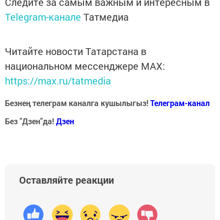
Следите за самым важным и интересным в
Telegram-канале
Татмедиа
Читайте новости Татарстана в
национальном мессенджере MАХ:
https://max.ru/tatmedia
Безнең телеграм каналга кушылыгыз!
Телеграм-канал
Без "Дзен"да!
Д
зен
Оставляйте реакции