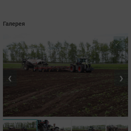
Галерея
❮
❯