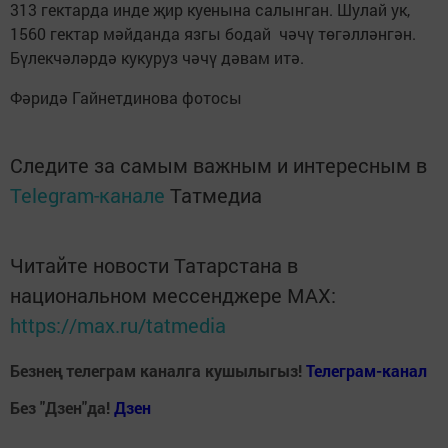
313 гектарда инде җир куенына салынган. Шулай ук,
1560 гектар мәйданда язгы бодай чәчү төгәлләнгән.
Бүлекчәләрдә кукуруз чәчү дәвам итә.
Фәридә Гайнетдинова фотосы
Следите за самым важным и интересным в
Telegram-канале
Татмедиа
Читайте новости Татарстана в
национальном мессенджере MАХ:
https://max.ru/tatmedia
Безнең телеграм каналга кушылыгыз!
Телеграм-канал
Без "Дзен"да!
Д
зен