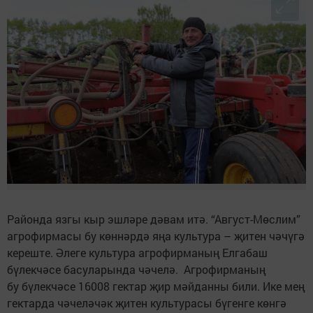
Районда язгы кыр эшләре дәвам итә. “Август-Мөслим”
агрофирмасы бу көннәрдә яңа культура – җитен чәчүгә
кереште. Әлеге культура агрофирманың Елгабаш
бүлекчәсе басуларында чәчелә. Агрофирманың
бу бүлекчәсе 16008 гектар җир мәйданны били. Ике мең
гектарда чәчеләчәк җитен культурасы бүгенге көнгә