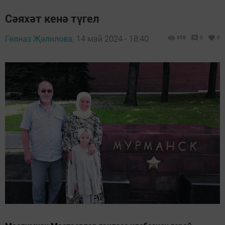
Сәяхәт кенә түгел
Гөлназ Җәлилова,
14 май 2024 - 18:40
658
0
0