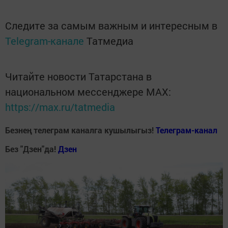
Следите за самым важным и интересным в
Telegram-канале
Татмедиа
Читайте новости Татарстана в
национальном мессенджере MАХ:
https://max.ru/tatmedia
Безнең телеграм каналга кушылыгыз!
Телеграм-канал
Без "Дзен"да!
Д
зен