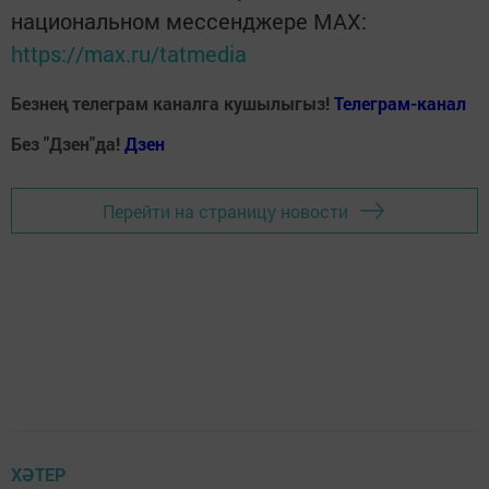
национальном мессенджере MАХ:
https://max.ru/tatmedia
Безнең телеграм каналга кушылыгыз!
Телеграм-канал
Без "Дзен"да!
Д
зен
Перейти на страницу новости
ХӘТЕР