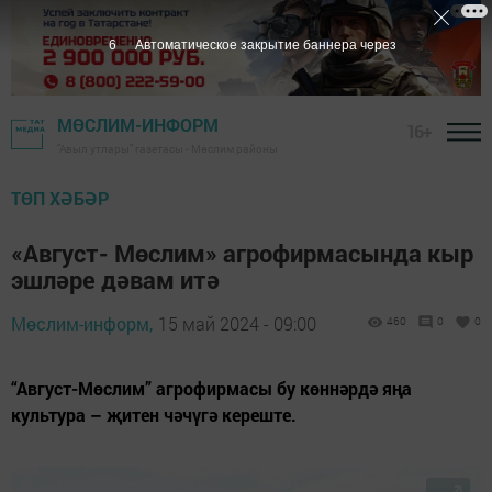
5
Автоматическое закрытие баннера через
МӨСЛИМ-ИНФОРМ
16+
"Авыл утлары" газетасы - Мөслим районы
ТӨП ХӘБӘР
«Август- Мөслим» агрофирмасында кыр
эшләре дәвам итә
Мөслим-информ,
15 май 2024 - 09:00
460
0
0
“Август-Мөслим” агрофирмасы бу көннәрдә яңа
культура – җитен чәчүгә кереште.