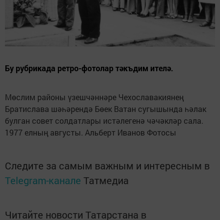
Бу рубрикада ретро-фотолар тәкъдим ителә.
Мөслим районы үзешчәннәре Чехославакиянең
Братислава шәһәрендә Бөек Ватан сугышында һәлак
булган совет солдатлары истәлегенә чәчәкләр сала.
1977 елның августы. Альберт Иванов Фотосы
Следите за самым важным и интересным в
Telegram-канале
Татмедиа
Читайте новости Татарстана в