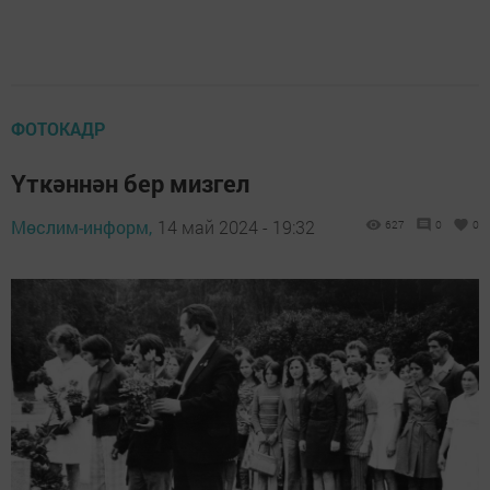
ФОТОКАДР
Үткәннән бер мизгел
Мөслим-информ,
14 май 2024 - 19:32
627
0
0