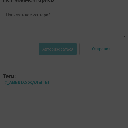
Отправить
Авторизоваться
Теги:
#_АВЫЛХУҖАЛЫГЫ