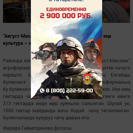
“Август-Мөслим” агрофирмасы бу көннәрдә яңа
культура – җитен чәчүгә кереште.
Районда язгы кыр эшләре дәвам итә. “Август-Мөслим”
агрофирмасы бу көннәрдә яңа культура – җитен чәчүгә
кереште. Әлеге культура агрофирманың Елгабаш
бүлекчәсе басуларында чәчелә. Агрофирманың
бу бүлекчәсе 16008 гектар җир мәйданны били. Ике мең
гектарда чәчеләчәк җитен культурасы бүгенге көнгә
313 гектарда инде җир куенына салынган. Шулай ук,
1560 гектар мәйданда язгы бодай чәчү төгәлләнгән.
Бүлекчәләрдә кукуруз чәчү дәвам итә.
Фәридә Гайнетдинова фотосы