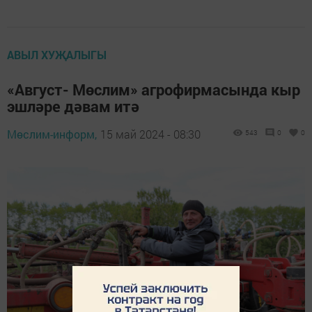
АВЫЛ ХУҖАЛЫГЫ
«Август- Мөслим» агрофирмасында кыр
эшләре дәвам итә
Мөслим-информ,
15 май 2024 - 08:30
543
0
0