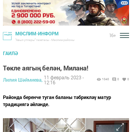
МӨСЛИМ-ИНФОРМ
16+
"Авыл утлары" газетасы - Мөслим районы
ГАИЛӘ
Төкле аягың белән, Милана!
11 февраль 2023 -
Лилия Шәймиева,
1040
0
0
12:16
Районда беренче туган баланы тәбрикләү матур
традициягә әйләнде.