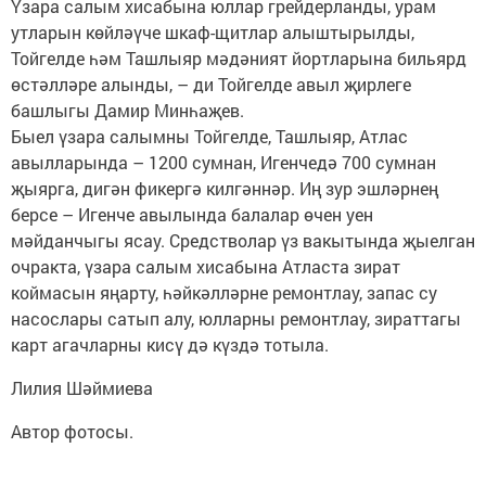
Үзара салым хисабына юллар грейдерланды, урам
утларын көйләүче шкаф-щитлар алыштырылды,
Тойгелде һәм Ташлыяр мәдәният йортларына бильярд
өстәлләре алынды, – ди Тойгелде авыл җирлеге
башлыгы Дамир Минһаҗев.
Быел үзара салымны Тойгелде, Ташлыяр, Атлас
авылларында – 1200 сумнан, Игенчедә 700 сумнан
җыярга, дигән фикергә килгәннәр. Иң зур эшләрнең
берсе – Игенче авылында балалар өчен уен
мәйданчыгы ясау. Средстволар үз вакытында җыелган
очракта, үзара салым хисабына Атласта зират
коймасын яңарту, һәйкәлләрне ремонтлау, запас су
насослары сатып алу, юлларны ремонтлау, зираттагы
карт агачларны кисү дә күздә тотыла.
Лилия Шәймиева
Автор фотосы.