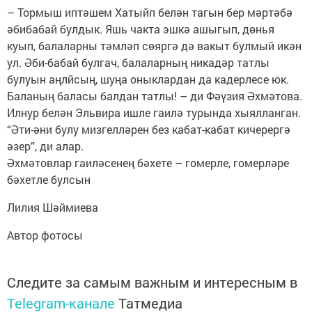
– Тормыш иптәшем Хатыйп белән тагын бер мәртәбә
әбибабай булдык. Яшь чакта эшкә ашыгып, дөнья
куып, балаларны тәмләп сөяргә дә вакыт булмый икән
ул. Әби-бабай булгач, балаларның никадәр татлы
булуын аңлйсың, шуңа оныклардан да кадерлесе юк.
Баланың баласы балдан татлы! – ди Фәүзия Әхмәтова.
Илнур белән Эльвира ишле гаилә турында хыялланган.
“Әти-әни булу мизгелләрен без кабат-кабат кичерергә
әзер”, ди алар.
Әхмәтовлар гаиләсенең бәхете – гомерле, гомерләре
бәхетле булсын
Лилия Шәймиева
Автор фотосы
Следите за самым важным и интересным в
Telegram-канале
Татмедиа