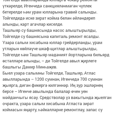
үткәрелде, Игенчедә санкцияләнмәгән чүплек
бетерелде һәм урам юлларына гравий салынды.
Тойгелдедә иске зират койма белән әйләндереп
алынды, карт агачлар киселде.
Ташлыяр су башнясында насос алыштырылды,
Тойгелде су башнясына капиталь ремонт ясалды.
Үзара салым хисабына юллар грейдерланды, урам
утларын көйләүче шкаф-щитлар алыштырылды,
Тойгелде һәм Ташлыяр мәдәният йортларына бильярд
өстәлләре алынды, – ди Тойгелде авыл җирлеге
башлыгы Дамир Минһаҗев.
Быел үзара салымны Тойгелде, Ташлыяр, Атлас
авылларында – 1200 сумнан, Игенчедә 700 сумнан
җыярга, дигән фикергә килгәннәр. Иң зур эшләрнең
берсе – Игенче авылында балалар өчен уен
мәйданчыгы ясау. Средстволар үз вакытында җыелган
очракта, үзара салым хисабына Атласта зират
коймасын яңарту, һәйкәлләрне ремонтлау, запас су