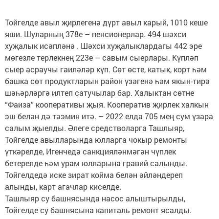
Тойгелде авыл җирлегенә дүрт авыл карый, 1010 кеше
яши. Шуларның 378е – пенсионерлар. 494 шәхси
хуҗалык исәпләнә . Шәхси хуҗалыклардагы 442 эре
мөгезле терлекнең 223е – савым сыерлары. Күпләп
сыер асраучы гаиләләр күп. Сөт өсте, катык, корт һәм
башка сөт продуктларын район үзәгенә һәм якын-тирә
шәһәрләргә илтеп сатучылар бар. Халыктан сөтне
“Фаиза” кооперативы җыя. Кооператив җирлек халкын
эш белән дә тәэмин итә. – 2022 елда 705 мең сум үзара
салым җыелды. Әлеге средстволарга Ташлыяр,
Тойгелде авылларында юлларга чокыр ремонты
үткәрелде, Игенчедә санкцияләнмәгән чүплек
бетерелде һәм урам юлларына гравий салынды.
Тойгелдедә иске зират койма белән әйләндереп
алынды, карт агачлар киселде.
Ташлыяр су башнясында насос алыштырылды,
Тойгелде су башнясына капиталь ремонт ясалды.