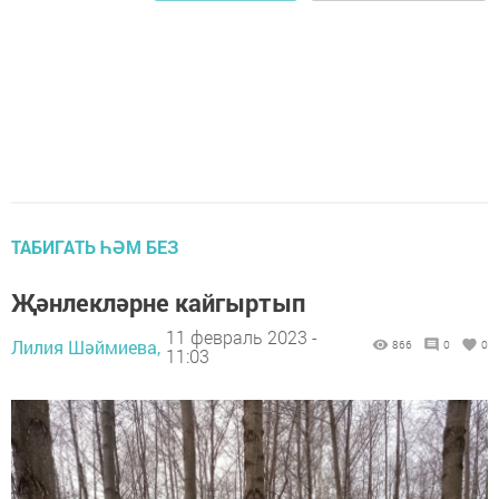
ТАБИГАТЬ ҺӘМ БЕЗ
Җәнлекләрне кайгыртып
11 февраль 2023 -
Лилия Шәймиева,
866
0
0
11:03