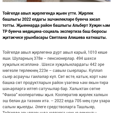
Тойгелде авыл җирлегендә җыен үтте. Җирлек
башлыгы 2022 елдагы эшчәнлекләре буенча хисап
тотты. Җыеннарда район башлыгы Альберт Хуҗин һәм
ТР буенча медицина-социаль экспертиза баш бюросы
җитәкчесе урынбасары Светлана Алишева катнашты.
Тойгелде авыл җирлегенә дүрт авыл карый, 1010 кеше
яши. Шуларның 378е – пенсионерлар. 494 шәхси
хуҗалык исәпләнә . Шәхси хуҗалыклардагы 442 эре
мөгезле терлекнең 223е – савым сыерлары. Күпләп
сыер асраучы гаиләләр күп. Сөт өсте, катык, корт һәм
башка сөт продуктларын район үзәгенә һәм якын-тирә
шәһәрләргә илтеп сатучылар бар. Халыктан сөтне
“Фаиза” кооперативы җыя. Кооператив җирлек халкын
эш белән дә тәэмин итә. – 2022 елда 705 мең сум үзара
салым җыелды. Әлеге средстволарга Ташлыяр,
Тойгелде авылларында юлларга чокыр ремонты