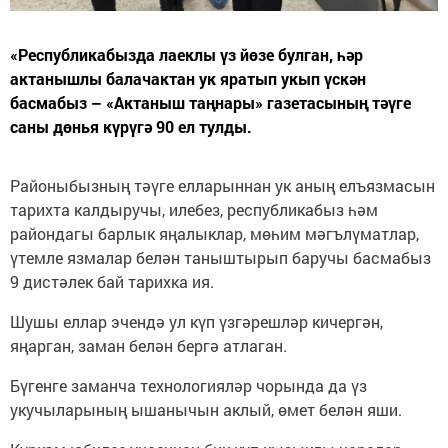
«Республикабызда лаеклы үз йөзе булган, һәр
актанышлы балачактан ук яратып укып үскән
басмабыз – «Актаныш таңнары» газетасының тәүге
саны дөнья күрүгә 90 ел тулды.
Районыбызның тәүге елларыннан ук аның елъязмасын
тарихта калдыручы, илебез, республикабыз һәм
райондагы барлык яңалыклар, мөһим мәгълүматлар,
үтемле язмалар белән таныштырып баручы басмабыз
9 дистәлек бай тарихка ия.
Шушы еллар эчендә ул күп үзгәрешләр кичергән,
яңарган, заман белән бергә атлаган.
Бүгенге заманча технологияләр чорында да үз
укучыларының ышанычын аклый, өмет белән яши.