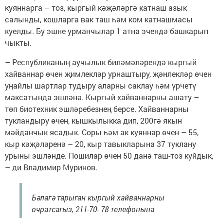
куяннарга – тоз, кыргый кәҗәләргә катнаш азык
салынды, кошларга вак таш һәм ком катнашмасы
куелды. Бу эшне урманчылар 1 атна эчендә башкарып
чыкты.
– Республиканың аучылык биләмәләрендә кыргый
хайваннар өчен җимлекләр урнаштыру, җәнлекләр өчен
уңайлы шартлар тудыру аларны саклау һәм үрчетү
максатында эшләнә. Кыргый хайваннарны ашату –
төп биотехник эшләребезнең берсе. Хайваннарны
тукландыру өчен, кышкылыкка дип, 200гә якын
мәйданчык ясадык. Cоры һәм ак куяннар өчен – 55,
кыр кәҗәләренә – 20, кыр тавыкларына 37 туклану
урыны эшләнде. Пошилар өчен 50 данә таш-тоз куйдык,
– ди Владимир Муринов.
Бәлагә тарыган кыргый хайваннарны
очратсагыз, 211-70- 78 телефонына