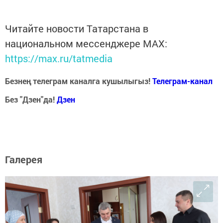
Читайте новости Татарстана в
национальном мессенджере MАХ:
https://max.ru/tatmedia
Безнең телеграм каналга кушылыгыз!
Телеграм-канал
Без "Дзен"да!
Д
зен
Галерея