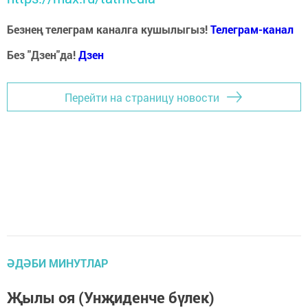
Безнең телеграм каналга кушылыгыз!
Телеграм-канал
Без "Дзен"да!
Д
зен
Перейти на страницу новости
ӘДӘБИ МИНУТЛАР
Җылы оя (Унҗиденче бүлек)