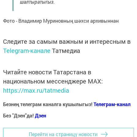
шалтыратыгыз.
Фото - Владимир Муриновның шәхси архивыннан
Следите за самым важным и интересным в
Telegram-канале
Татмедиа
Читайте новости Татарстана в
национальном мессенджере MАХ:
https://max.ru/tatmedia
Безнең телеграм каналга кушылыгыз!
Телеграм-канал
Без "Дзен"да!
Д
зен
Перейти на страницу новости