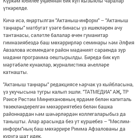
Күркәм юбилее уңаеннан бик күп кызыклы чаралар
үткәрелде.
Кичә исә, яңартылган "Актаныш-информ" – "Актаныш
таңнары" матбугат үзәге бинасы үз ишекләрен ачу
тантанасы, сәләтле балалар өчен гуманитар
гимназиябездә баш мөхәррирләр семинары һәм Әлфия
Авзалова исемендәге район мәдәният сараенда зур
мәдәни программа оештырылды. Биредә бик күп
мәртәбәле кунаклар, журналистика әһелләре
катнашты.
"Актаныш таңнары" редакциясе һәрчак үз кыйбласына,
үз укучысына тугры калып эшли. "ТАТМЕДИА" АҖ, ТР
Рәисе Рөстәм Миңнехановның ярдәме белән капиталь
төзекләндерелгән мөхәрриятебез белән башка
районнардан һәм шәһәрләрдән коллегаларыбыз да
танышты. Алар арасында без ут күршебез – "Мөслим-
информ"ның баш мөхәррире Римма Афзалованы да
күрүгә шат идек.