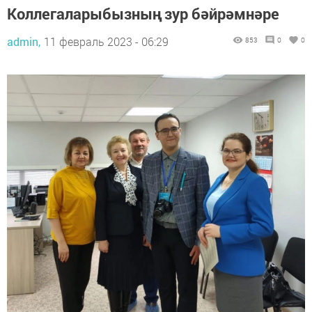
Коллегаларыбызның зур бәйрәмнәре
admin,
11 февраль 2023 - 06:29
853
0
0