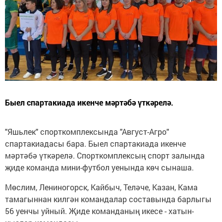
Быел спартакиада икенче мәртәбә үткәрелә.
"Яшьлек" спорткомплексында "Август-Агро"
спартакиадасы бара. Быел спартакиада икенче
мәртәбә үткәрелә. Спорткомплексың спорт залында
җиде команда мини-футбол уенында көч сынаша.
Мөслим, Лениногорск, Кайбыч, Теләче, Казан, Кама
тамагыннан килгән командалар составында барлыгы
56 уенчы уйный. Җиде команданың икесе - хатын-