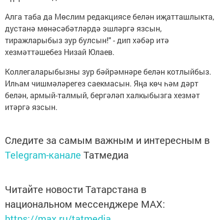
Алга таба да Мөслим редакциясе белән иҗатташлыкта,
дустанә мөнәсәбәтләрдә эшләргә язсын,
тиражларыбыз зур булсын!" - дип хәбәр итә
хезмәттәшебез Низай Юлаев.
Коллегаларыбызны зур бәйрәмнәре белән котлыйбыз.
Илһам чишмәләрегез саекмасын. Яңа көч һәм дәрт
белән, армый-талмый, бергәләп халкыбызга хезмәт
итәргә язсын.
Следите за самым важным и интересным в
Telegram-канале
Татмедиа
Читайте новости Татарстана в
национальном мессенджере MАХ:
https://max.ru/tatmedia