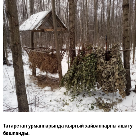
Татарстан урманнарында кыргый хайваннарны ашату
башланды.