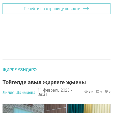
Перейти на страницу новости
ҖИРЛЕ ҮЗИДАРӘ
Тойгелде авыл җирлеге җыены
11 февраль 2023 -
Лилия Шәймиева,
844
0
0
08:31