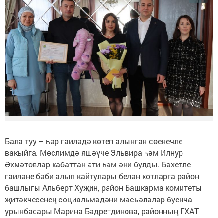
Бала туу – һәр гаиләдә көтеп алынган сөенечле
вакыйга. Мөслимдә яшәүче Эльвира һәм Илнур
Әхмәтовлар кабаттан әти һәм әни булды. Бәхетле
гаиләне бәби алып кайтулары белән котларга район
башлыгы Альберт Хуҗин, район Башкарма комитеты
җитәкчесенең социальмәдәни мәсьәләләр буенча
урынбасары Марина Бәдретдинова, районның ГХАТ