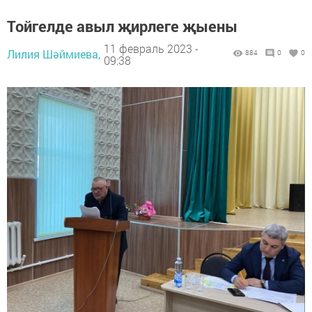
Тойгелде авыл җирлеге җыены
11 февраль 2023 -
Лилия Шәймиева,
884
0
0
09:38