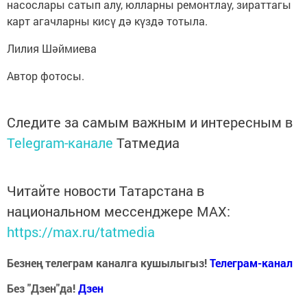
насослары сатып алу, юлларны ремонтлау, зираттагы
карт агачларны кисү дә күздә тотыла.
Лилия Шәймиева
Автор фотосы.
Следите за самым важным и интересным в
Telegram-канале
Татмедиа
Читайте новости Татарстана в
национальном мессенджере MАХ:
https://max.ru/tatmedia
Безнең телеграм каналга кушылыгыз!
Телеграм-канал
Без "Дзен"да!
Д
зен