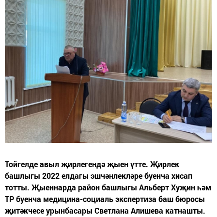
Тойгелде авыл җирлегендә җыен үтте. Җирлек
башлыгы 2022 елдагы эшчәнлекләре буенча хисап
тотты. Җыеннарда район башлыгы Альберт Хуҗин һәм
ТР буенча медицина-социаль экспертиза баш бюросы
җитәкчесе урынбасары Светлана Алишева катнашты.