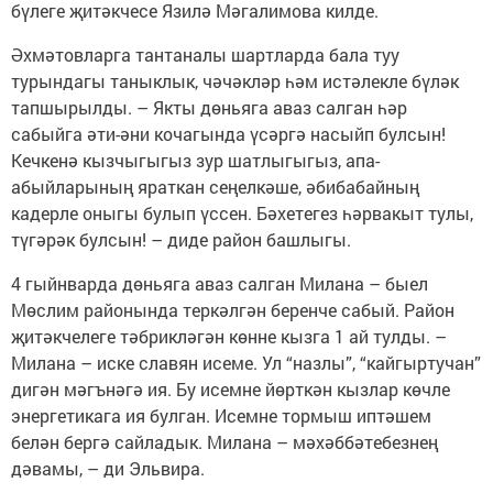
бүлеге җитәкчесе Язилә Мәгалимова килде.
Әхмәтовларга тантаналы шартларда бала туу
турындагы таныклык, чәчәкләр һәм истәлекле бүләк
тапшырылды. – Якты дөньяга аваз салган һәр
сабыйга әти-әни кочагында үсәргә насыйп булсын!
Кечкенә кызчыгыгыз зур шатлыгыгыз, апа-
абыйларының яраткан сеңелкәше, әбибабайның
кадерле оныгы булып үссен. Бәхетегез һәрвакыт тулы,
түгәрәк булсын! – диде район башлыгы.
4 гыйнварда дөньяга аваз салган Милана – быел
Мөслим районында теркәлгән беренче сабый. Район
җитәкчелеге тәбрикләгән көнне кызга 1 ай тулды. –
Милана – иске славян исеме. Ул “назлы”, “кайгыртучан”
дигән мәгънәгә ия. Бу исемне йөрткән кызлар көчле
энергетикага ия булган. Исемне тормыш иптәшем
белән бергә сайладык. Милана – мәхәббәтебезнең
дәвамы, – ди Эльвира.