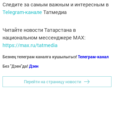
Следите за самым важным и интересным в
Telegram-канале
Татмедиа
Читайте новости Татарстана в
национальном мессенджере MАХ:
https://max.ru/tatmedia
Безнең телеграм каналга кушылыгыз!
Телеграм-канал
Без "Дзен"да!
Д
зен
Перейти на страницу новости