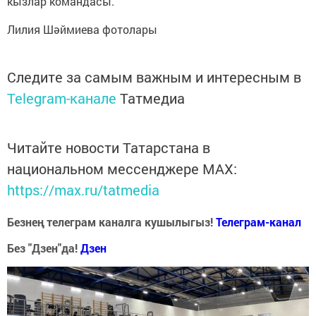
кызлар командасы.
Лилия Шәймиева фотолары
Следите за самым важным и интересным в
Telegram-канале
Татмедиа
Читайте новости Татарстана в
национальном мессенджере MАХ:
https://max.ru/tatmedia
Безнең телеграм каналга кушылыгыз!
Телеграм-канал
Без "Дзен"да!
Д
зен