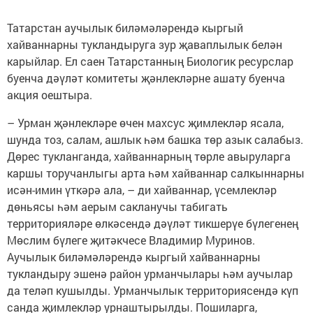
Татарстан аучылык биләмәләрендә кыргый
хайваннарны тукландыруга зур җаваплылык белән
карыйлар. Ел саен Татарстанның Биологик ресурслар
буенча дәүләт комитеты җәнлекләрне ашату буенча
акция оештыра.
– Урман җәнлекләре өчен махсус җимлекләр ясала,
шунда тоз, салам, ашлык һәм башка төр азык салабыз.
Дөрес тукланганда, хайваннарның төрле авыруларга
каршы торучанлыгы арта һәм хайваннар салкыннарны
исән-имин үткәрә ала, – ди хайваннар, үсемлекләр
дөньясы һәм аерым сакланучы табигать
территорияләре өлкәсендә дәүләт тикшерүе бүлегенең
Мөслим бүлеге җитәкчесе Владимир Муринов.
Аучылык биләмәләрендә кыргый хайваннарны
тукландыру эшенә район урманчылары һәм аучылар
да теләп кушылды. Урманчылык территориясендә күп
санда җимлекләр урнаштырылды. Пошиларга,