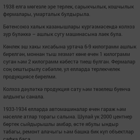
1938 елга мөгезле эре терлек, сарыкчылык, кошчылык
фермалары, умарталык булдырыла.
Бөтенсоюз халык казанышлары күргәзмәсендә колхоз
зур бүләккә – ашлык сугу машинасына лаек була.
Көнлек эш хакы хисабына уртача 6-9 килограмм ашлык
бирелгән, моннан тыш хезмәт көне өчен 1 килограмм
суган һәм 2 килограмм кәбестә тиеш булган. Фермалар
соң оештырылу сәбәпле, ул елларда терлекчелек
продукциясе бирелми.
Колхоз дәүләткә продукция сату һәм төзелеш буенча
алдынгы санала.
1933-1934 елларда автомашиналар өчен гараж һәм
нәселле атлар торагы салына. Шулай ук 2000 центнер
бөртек сыйдырышлы амбар, өсте ябулы ындыр
табагы, ремонт алачыгы һәм башка бик күп объектлар
сафка баса.