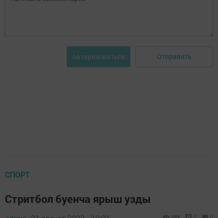
Отправить
Авторизоваться
СПОРТ
Стритбол буенча ярыш узды
599
0
0