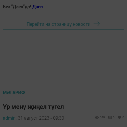
Без "Дзен"да!
Д
зен
Перейти на страницу новости
МӘГАРИФ
Үр менү җиңел түгел
admin,
31 август 2023 - 09:30
648
0
0