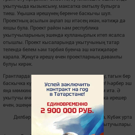
укытучыда кызыксыну, максатка омтылу булырга
тиеш. Уңышка ирешүнең беренче баскычы шул.
Проектның асылын аңлап эш итәсең икән, нәтиҗә дә
яхшы була. Проект район һәм республика
укытучыларының эшендә кулланырлык итеп ясалса
отышлы. Проект кысаларында укытучының татар
телендә белем һәм тәрбия буенча эш нәтиҗәләре
карала. Җиңүгә ирешү өчен проектларның дәвамлы
булуы кирәк.
Грантларда катнашу – үзеңне камилләштерү, тагын бер
баскычка күтәрелеп, яңа киңлекләр яулау ул! Һәрбер эш
яңа мөмкинлекләр ачарга һәм үсәргә ярдәм итә. Ә
укытучы өчен камиллеккә чикләр юк. Уңышка ирешер
өчен, эшеңне яратырга кирәк!
Дилбәр Гарифуллина, Гөлнар Нәҗмиева, Күбәк урта
мәктәбе укытучылары.