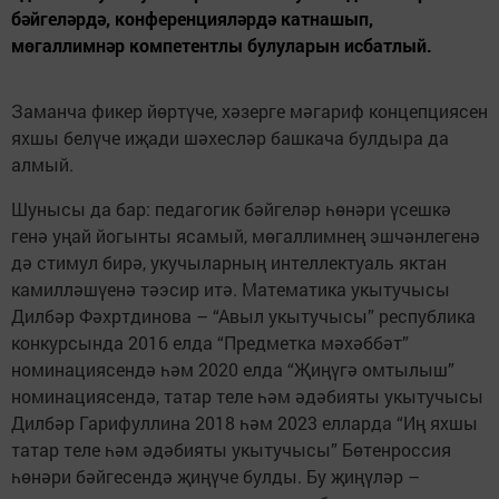
бәйгеләрдә, конференцияләрдә катнашып,
мөгаллимнәр компетентлы булуларын исбатлый.
Заманча фикер йөртүче, хәзерге мәгариф концепциясен
яхшы белүче иҗади шәхесләр башкача булдыра да
алмый.
Шунысы да бар: педагогик бәйгеләр һөнәри үсешкә
генә уңай йогынты ясамый, мөгаллимнең эшчәнлегенә
дә стимул бирә, укучыларның интеллектуаль яктан
камилләшүенә тәэсир итә. Математика укытучысы
Дилбәр Фәхртдинова – “Авыл укытучысы” республика
конкурсында 2016 елда “Предметка мәхәббәт”
номинациясендә һәм 2020 елда “Җиңүгә омтылыш”
номинациясендә, татар теле һәм әдәбияты укытучысы
Дилбәр Гарифуллина 2018 һәм 2023 елларда “Иң яхшы
татар теле һәм әдәбияты укытучысы” Бөтенроссия
һөнәри бәйгесендә җиңүче булды. Бу җиңүләр –