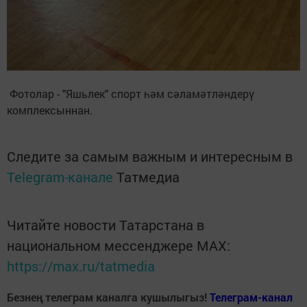
Фотолар - "Яшьлек" спорт һәм сәламәтләндерү
комплексыннан.
Следите за самым важным и интересным в
Telegram-канале
Татмедиа
Читайте новости Татарстана в
национальном мессенджере MАХ:
https://max.ru/tatmedia
Безнең телеграм каналга кушылыгыз!
Телеграм-канал