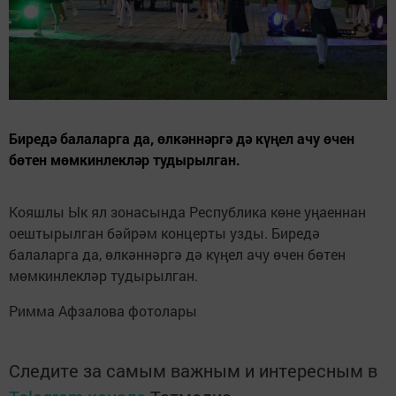
Биредә балаларга да, өлкәннәргә дә күңел ачу өчен
бөтен мөмкинлекләр тудырылган.
Кояшлы Ык ял зонасында Республика көне уңаеннан
оештырылган бәйрәм концерты узды. Биредә
балаларга да, өлкәннәргә дә күңел ачу өчен бөтен
мөмкинлекләр тудырылган.
Римма Афзалова фотолары
Следите за самым важным и интересным в