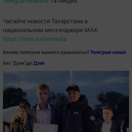
Telegram-канале
Татмедиа
Читайте новости Татарстана в
национальном мессенджере MАХ:
https://max.ru/tatmedia
Безнең телеграм каналга кушылыгыз!
Телеграм-канал
Без "Дзен"да!
Д
зен