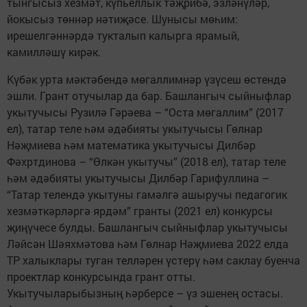
тынгысыз хезмәт, күпьеллык тәҗрибә, эзләнүләр,
йокысыз төннәр нәтиҗәсе. Шунысы мөһим:
ирешелгәннәрдә тукталып калырга ярамый,
камилләшү кирәк.
Күбәк урта мәктәбендә мөгаллимнәр үзүсеш өстендә
эшли. Грант отучылар да бар. Башлангыч сыйныфлар
укытучысы Рузилә Гәрәева – “Оста мөгаллим” (2017
ел), татар теле һәм әдәбияты укытучысы Гөлнар
Нәҗмиева һәм математика укытучысы Дилбәр
Фәхртдинова – “Өлкән укытучы” (2018 ел), татар теле
һәм әдәбияты укытучысы Дилбәр Гарифуллина –
“Татар телендә укытуны гамәлгә ашыручы педагогик
хезмәткәрләргә ярдәм” гранты (2021 ел) конкурсы
җиңүчесе булды. Башлангыч сыйныфлар укытучысы
Ләйсән Шәяхмәтова һәм Гөлнар Нәҗмиева 2022 елда
ТР халыклары туган телләрен үстерү һәм саклау буенча
проектлар конкурсында грант отты.
Укытучыларыбызның һәрберсе – үз эшенең остасы.