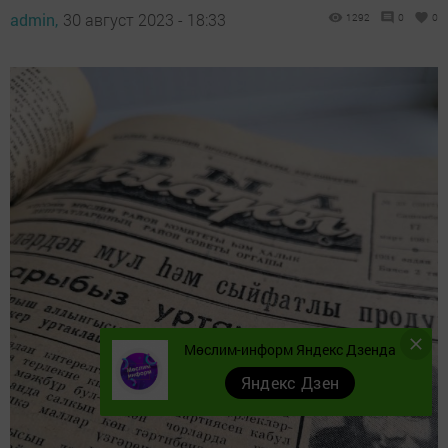
admin,
30 август 2023 - 18:33
1292
0
0
Мөслим-информ Яндекс Дзенда
Яндекс Дзен