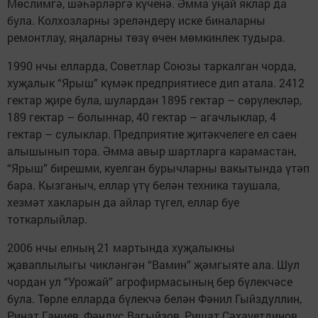
Мөслимгә, шәһәрләргә күченә. Әмма уңай яклар да
була. Колхозларны эреләндерү иске биналарны
ремонтлау, яңаларны төзү өчен мөмкинлек тудыра.
1990 нчы елларда, Советлар Союзы таркалган чорда,
хуҗалык “Ярыш” күмәк предприятиесе дип атала. 2412
гектар җире була, шулардан 1895 гектар – сөрүлекләр,
189 гектар – болыннар, 40 гектар – агачлыклар, 4
гектар – сулыклар. Предприятие җитәкчелеге ел саен
алышынып тора. Әмма авыр шартларга карамастан,
“Ярыш” бирешми, куелган бурычларны вакытында үтәп
бара. Кызганыч, еллар үтү белән техника таушала,
хезмәт хакларын да айлар түгел, еллар буе
тоткарлыйлар.
2006 нчы елның 21 мартында хуҗалыкны
җаваплылыгы чикләнгән “Вамин” җәмгыяте ала. Шул
чордан ул “Урожай” агрофирмасының бер бүлекчәсе
була. Төрле елларда бүлекчә белән Фәнил Гыйздуллин,
Ринат Ганиев, Фәндүс Вагыйзов, Ришат Сәхауетдинов