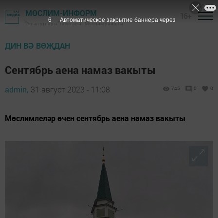
МӨСЛИМ-ИНФОРМ
16+
4
Автоматическое закрытие баннера через
"Авыл утлары" газетасы - Мөслим районы
ДИН ВӘ ВӨҖДАН
Сентябрь аена намаз вакыты
admin,
31 август 2023 - 11:08
745
0
0
Мөслимлеләр өчен сентябрь аена намаз вакыты