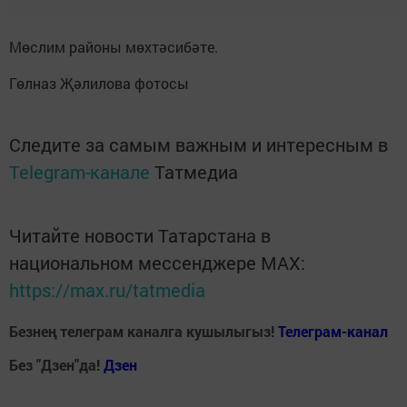
Мөслим районы мөхтәсибәте.
Гөлназ Җәлилова фотосы
Следите за самым важным и интересным в
Telegram-канале
Татмедиа
Читайте новости Татарстана в
национальном мессенджере MАХ:
https://max.ru/tatmedia
Безнең телеграм каналга кушылыгыз!
Телеграм-канал
Без "Дзен"да!
Д
зен