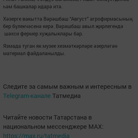
һәм башкалар идарә итә.
Хәзерге вакытта Вәрәшбаш “Август” агрофирмасының
бер бүлекчәсенә керә. Вәрәшбаш авыл җирлегендә
шәхси фермер хуҗалыклары бар.
Язмада туган як музее хезмәткәрләре әзерләгән
материал файдаланылды.
Следите за самым важным и интересным в
Telegram-канале
Татмедиа
Читайте новости Татарстана в
национальном мессенджере MАХ:
https://max.ru/tatmedia