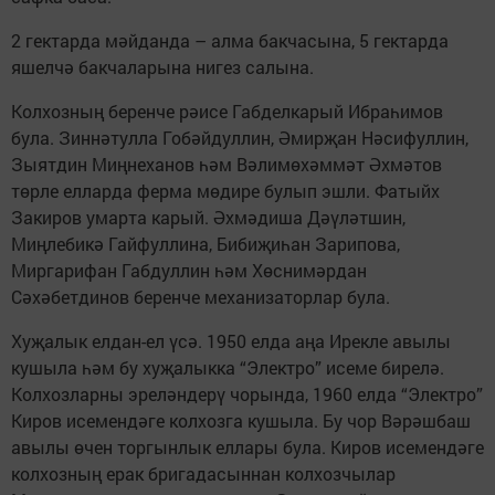
2 гектарда мәйданда – алма бакчасына, 5 гектарда
яшелчә бакчаларына нигез салына.
Колхозның беренче рәисе Габделкарый Ибраһимов
була. Зиннәтулла Гобәйдуллин, Әмирҗан Нәсифуллин,
Зыятдин Миңнеханов һәм Вәлимөхәммәт Әхмәтов
төрле елларда ферма мөдире булып эшли. Фатыйх
Закиров умарта карый. Әхмәдиша Дәүләтшин,
Миңлебикә Гайфуллина, Бибиҗиһан Зарипова,
Миргарифан Габдуллин һәм Хөснимәрдан
Сәхәбетдинов беренче механизаторлар була.
Хуҗалык елдан-ел үсә. 1950 елда аңа Ирекле авылы
кушыла һәм бу хуҗалыкка “Электро” исеме бирелә.
Колхозларны эреләндерү чорында, 1960 елда “Электро”
Киров исемендәге колхозга кушыла. Бу чор Вәрәшбаш
авылы өчен торгынлык еллары була. Киров исемендәге
колхозның ерак бригадасыннан колхозчылар