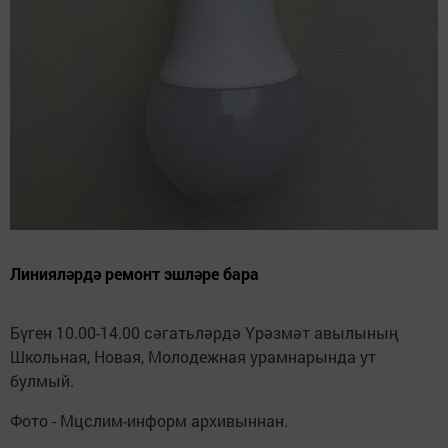
Линияләрдә ремонт эшләре бара
Бүген 10.00-14.00 сәгатьләрдә Үрәзмәт авылының
Школьная, Новая, Молодежная урамнарында ут
булмый.
Фото - Мцслим-информ архивыннан.