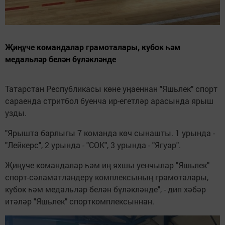
Җиңүче командалар грамоталары, кубок һәм
медальләр белән бүләкләнде
Татарстан Республикасы көне уңаеннан "Яшьлек" спорт
сараенда стритбол буенча ир-егетләр арасында ярыш
узды.
"Ярышта барлыгы 7 команда көч сынашты. 1 урында -
"Лейкерс", 2 урында - "СОК", 3 урында - "Ягуар".
Җиңүче командалар һәм иң яхшы уенчылар "Яшьлек"
спорт-сәламәтләндерү комплексының грамоталары,
кубок һәм медальләр белән бүләкләнде", - дип хәбәр
итәләр "Яшьлек" спорткомплексыннан.