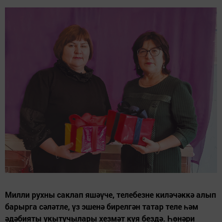
Милли рухны саклап яшәүче, телебезне киләчәккә алып
барырга сәләтле, үз эшенә бирелгән татар теле һәм
әдәбияты укытучылары хезмәт куя бездә. Һөнәри