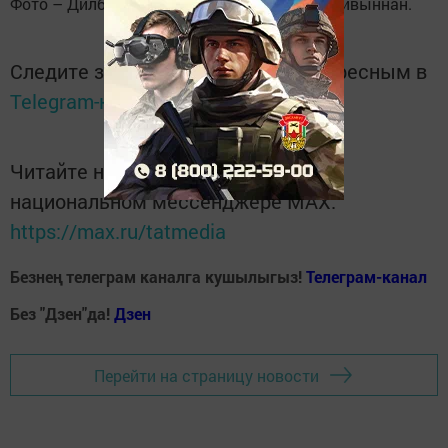
Фото – Дилбәр Гарифуллинаның шәхси архивыннан.
Следите за самым важным и интересным в
Telegram-канале
Татмедиа
Читайте новости Татарстана в
национальном мессенджере MАХ:
https://max.ru/tatmedia
Безнең телеграм каналга кушылыгыз!
Телеграм-канал
Без "Дзен"да!
Д
зен
Перейти на страницу новости