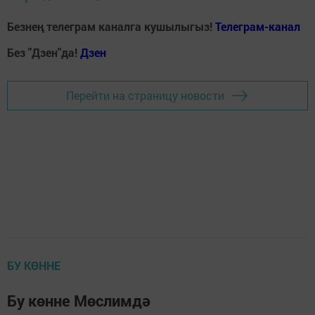
Безнең телеграм каналга кушылыгыз!
Телеграм-канал
Без "Дзен"да!
Д
зен
Перейти на страницу новости
БУ КӨННЕ
Бу көнне Мөслимдә