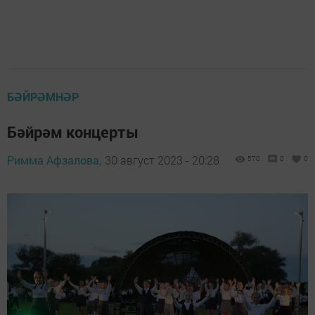
БӘЙРӘМНӘР
Бәйрәм концерты
Римма Афзалова,
30 август 2023 - 20:28
570
0
0