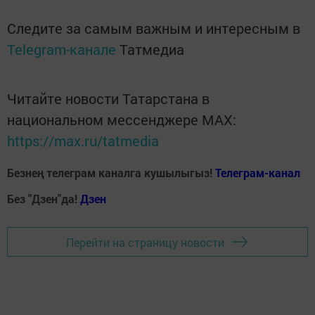
Следите за самым важным и интересным в
Telegram-канале
Татмедиа
Читайте новости Татарстана в
национальном мессенджере MАХ:
https://max.ru/tatmedia
Безнең телеграм каналга кушылыгыз!
Телеграм-канал
Без "Дзен"да!
Д
зен
Перейти на страницу новости