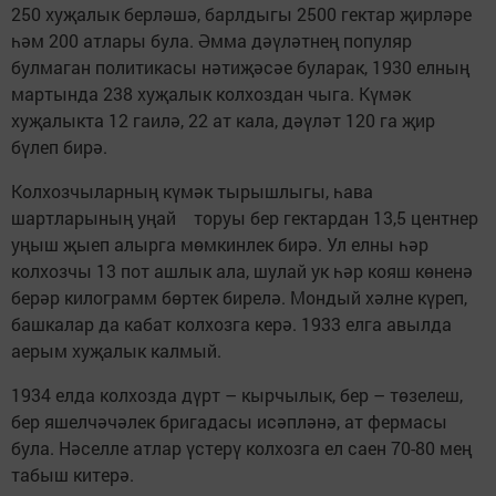
250 хуҗалык берләшә, барлдыгы 2500 гектар җирләре
һәм 200 атлары була. Әмма дәүләтнең популяр
булмаган политикасы нәтиҗәсәе буларак, 1930 елның
мартында 238 хуҗалык колхоздан чыга. Күмәк
хуҗалыкта 12 гаилә, 22 ат кала, дәүләт 120 га җир
бүлеп бирә.
Колхозчыларның күмәк тырышлыгы, һава
шартларының уңай торуы бер гектардан 13,5 центнер
уңыш җыеп алырга мөмкинлек бирә. Ул елны һәр
колхозчы 13 пот ашлык ала, шулай ук һәр кояш көненә
берәр килограмм бөртек бирелә. Мондый хәлне күреп,
башкалар да кабат колхозга керә. 1933 елга авылда
аерым хуҗалык калмый.
1934 елда колхозда дүрт – кырчылык, бер – төзелеш,
бер яшелчәчәлек бригадасы исәпләнә, ат фермасы
була. Нәселле атлар үстерү колхозга ел саен 70-80 мең
табыш китерә.