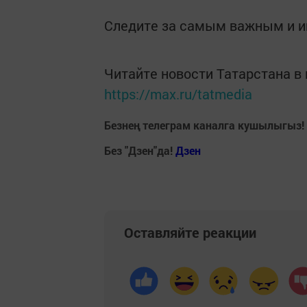
Следите за самым важным и 
Читайте новости Татарстана 
https://max.ru/tatmedia
Безнең телеграм каналга кушылыгыз!
Без "Дзен"да!
Д
зен
Оставляйте реакции