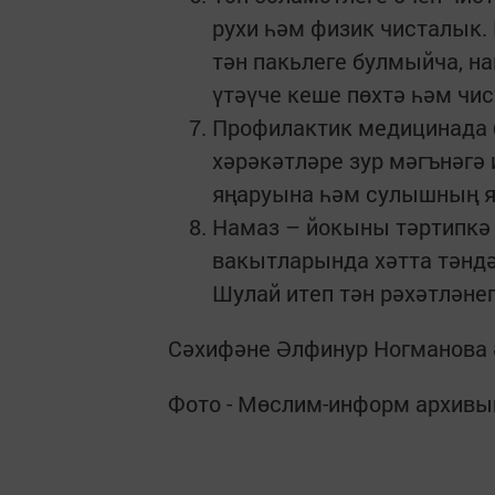
рухи һәм физик чисталык.
тән пакьлеге булмыйча, на
үтәүче кеше пөхтә һәм чис
Профилактик медицинада б
хәрәкәтләре зур мәгънәгә
яңаруына һәм сулышның я
Намаз – йокыны тәртипкә
вакытларында хәтта тәндә
Шулай итеп тән рәхәтләне
Сәхифәне Әлфинур Ногманова 
Фото - Мөслим-информ архивы