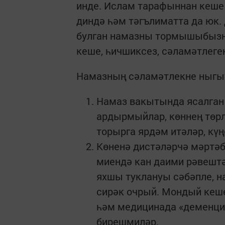
инде. Ислам тарафыннан кеше 
диндә һәм тәгълиматта да юк.
булган намазны тормышыбызны
кеше, һичшиксез, сәламәтлеген
Намазның сәламәтлекне ныгыт
Намаз вакытында ясалган
ардырмыйлар, көннең төрл
торырга ярдәм итәләр, күң
Көненә дистәләрчә мәртәб
миендә кан даими рәвештә
яхшы туклануы сәбәпле, н
сирәк очрый. Мондый кеш
һәм медицинада «деменци
бирешмиләр.