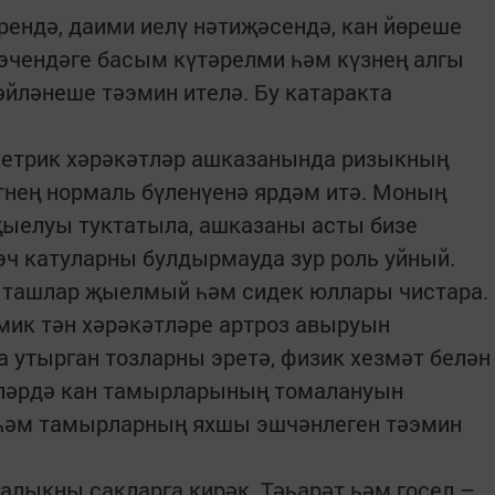
ендә, даими иелү нәтиҗәсендә, кан йөреше
 эчендәге басым күтәрелми һәм күзнең алгы
йләнеше тәэмин ителә. Бу катаракта
етрик хәрәкәтләр ашказанында ризыкның
нең нормаль бүленүенә ярдәм итә. Моның
җыелуы туктатыла, ашказаны асты бизе
эч катуларны булдырмауда зур роль уйный.
а ташлар җыелмый һәм сидек юллары чистара.
мик тән хәрәкәтләре артроз авыруын
утырган тозларны эретә, физик хезмәт белән
ләрдә кан тамырларының томалануын
һәм тамырларның яхшы эшчәнлеген тәэмин
алыкны сакларга кирәк. Тәһарәт һәм госел –