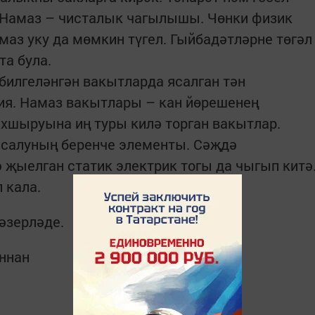
 Намаз – чисталык чагылышы. Чөнки физик
маз уку да мөмкин түгел. Гыйбадәтләрне төгәл
та була.
илгеләнгән вакытларда ясалган тән
 ия. Намаз вакытлары – кан йөрешенең
хшыруына иң туры килә торган вакытлар.
 салуның беренче элементы. Сәҗдә
 җыелган статик электрик тогы да чыгып китә
п кала.
әзерләде.
ннан