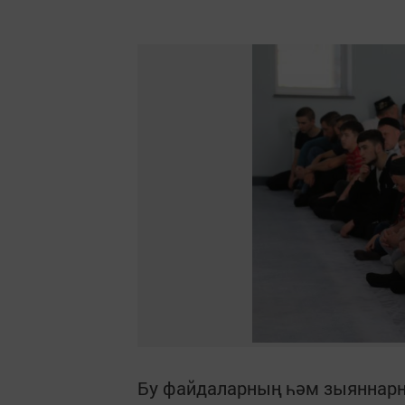
Бу файдаларның һәм зыяннарн