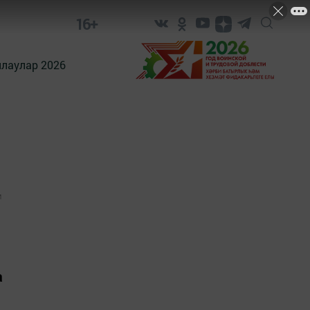
16+
лаулар 2026
1
а