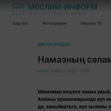
МӨСЛИМ-ИНФОРМ
"Авыл утлары" газетасы - Мөслим районы
Баш бит
Фотогалерея
Мөслим ТВ
ДИН ВӘ ВӨҖДАН
Намазның сәла
admin,
9 август 2023 - 15:05
Мөселман кешесе намаз укый,
Аллаһы кушканнарында күп х
да, хакыйкатьтә, күп зыянлы 