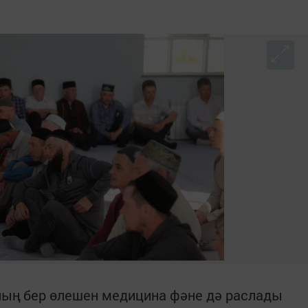
ың бер өлешен медицина фәне дә раслады