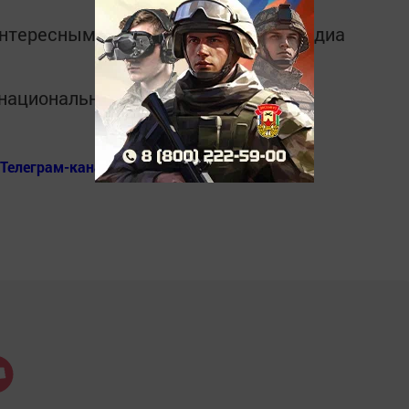
интересным в
Telegram-канале
Татмедиа
в национальном мессенджере MАХ:
Телеграм-канал