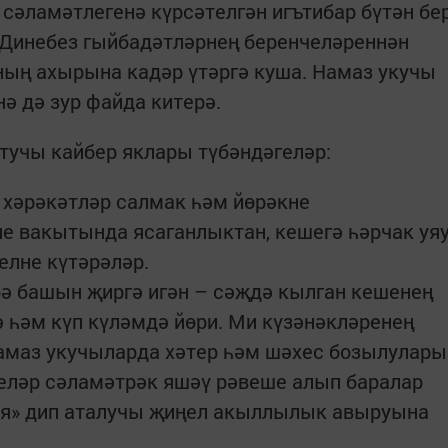
сәламәтлегенә күрсәтелгән игътибар бүтән бе
 Динебез гыйбадәтләрнең беренчеләреннән
ң ахырына кадәр үтәргә куша. Намаз укучы
ә дә зур файда китерә.
учы кайбер яклары түбәндәгеләр:
 хәрәкәтләр салмак һәм йөрәкне
е вакытында ясаганлыктан, кешегә һәрчак уя
елне күтәрәләр.
ә башын җиргә игән – сәҗдә кылган кешенең
 һәм күп күләмдә йөри. Ми күзәнәкләренең
амаз укучыларда хәтер һәм шәхес бозылулары
еләр сәламәтрәк яшәү рәвеше алып баралар
я» дип аталучы җиңел акыллылык авыруына