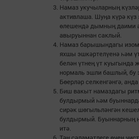
Намаз укучыларның күзләр
активлаша. Шуңа күрә күз
өлешендә дымның даими ә
авыруыннан саклый.
Намаз барышындагы изом
яхшы эшкәртелүенә һәм үт
белән үтнең үт куыгында 
нормаль эшли башлый, бу 
Бөерләр селкенгәнгә, анд
Биш вакыт намаздагы рит
булдырмый һәм буыннарда 
сирәк шөгыльләнгән кеше
булдырмый. Буыннарның 
итә.
Тән сәламәтлеге өчен чист