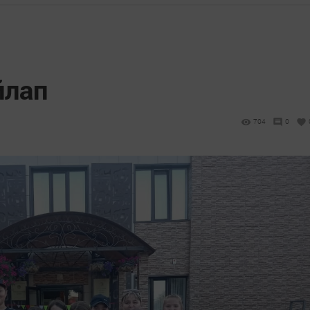
йлап
704
0