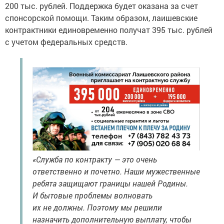
200 тыс. рублей. Поддержка будет оказана за счет
спонсорской помощи. Таким образом, лаишевские
контрактники единовременно получат 395 тыс. рублей
с учетом федеральных средств.
«Служба по контракту — это очень
ответственно и почетно. Наши мужественные
ребята защищают границы нашей Родины.
И бытовые проблемы волновать
их не должны. Поэтому мы решили
назначить дополнительную выплату, чтобы