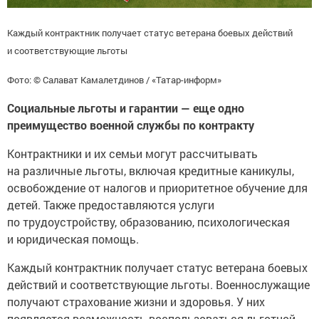
Каждый контрактник получает статус ветерана боевых действий
и соответствующие льготы
Фото: © Салават Камалетдинов / «Татар-информ»
Социальные льготы и гарантии — еще одно
преимущество военной службы по контракту
Контрактники и их семьи могут рассчитывать
на различные льготы, включая кредитные каникулы,
освобождение от налогов и приоритетное обучение для
детей. Также предоставляются услуги
по трудоустройству, образованию, психологическая
и юридическая помощь.
Каждый контрактник получает статус ветерана боевых
действий и соответствующие льготы. Военнослужащие
получают страхование жизни и здоровья. У них
появляется возможность воспользоваться льготной