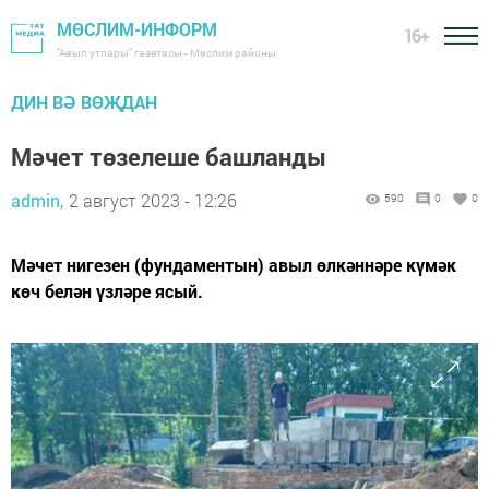
МӨСЛИМ-ИНФОРМ
16+
"Авыл утлары" газетасы - Мөслим районы
ДИН ВӘ ВӨҖДАН
Мәчет төзелеше башланды
admin,
2 август 2023 - 12:26
590
0
0
Мәчет нигезен (фундаментын) авыл өлкәннәре күмәк
көч белән үзләре ясый.