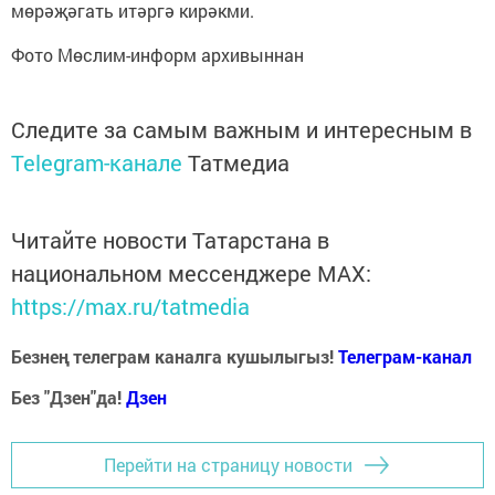
мөрәҗәгать итәргә кирәкми.
Фото Мөслим-информ архивыннан
Следите за самым важным и интересным в
Telegram-канале
Татмедиа
Читайте новости Татарстана в
национальном мессенджере MАХ:
https://max.ru/tatmedia
Безнең телеграм каналга кушылыгыз!
Телеграм-канал
Без "Дзен"да!
Д
зен
Перейти на страницу новости