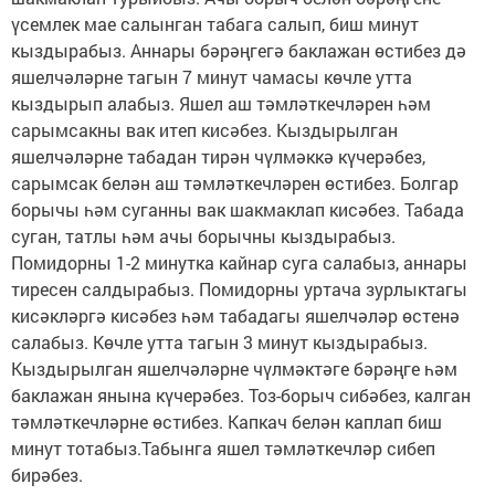
үсемлек мае салынган табага салып, биш минут
кыздырабыз. Аннары бәрәңгегә баклажан өстибез дә
яшелчәләрне тагын 7 минут чамасы көчле утта
кыздырып алабыз. Яшел аш тәмләткечләрен һәм
сарымсакны вак итеп кисәбез. Кыздырылган
яшелчәләрне табадан тирән чүлмәккә күчерәбез,
сарымсак белән аш тәмләткечләрен өстибез. Болгар
борычы һәм суганны вак шакмаклап кисәбез. Табада
суган, татлы һәм ачы борычны кыздырабыз.
Помидорны 1-2 минутка кайнар суга салабыз, аннары
тиресен салдырабыз. Помидорны уртача зурлыктагы
кисәкләргә кисәбез һәм табадагы яшелчәләр өстенә
салабыз. Көчле утта тагын 3 минут кыздырабыз.
Кыздырылган яшелчәләрне чүлмәктәге бәрәңге һәм
баклажан янына күчерәбез. Тоз-борыч сибәбез, калган
тәмләткечләрне өстибез. Капкач белән каплап биш
минут тотабыз.Табынга яшел тәмләткечләр сибеп
бирәбез.