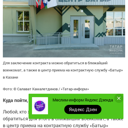
Для заключение контракта можно обратиться в ближайший
военкомат, а также в центр приема на контрактную службу «Батыр»
в Казани
Фото: © Салават Камалетдинов / «Татар-информ»
Мөслим-информ Яндекс Дзенда
Куда пойти, чтобы заключить контракт?
Яндекс Дзен
Любой, кто хочет заключить контракт, может
обратиться для этого в ближайший военкомат, а также
в центр приема на контрактную службу «Батыр»