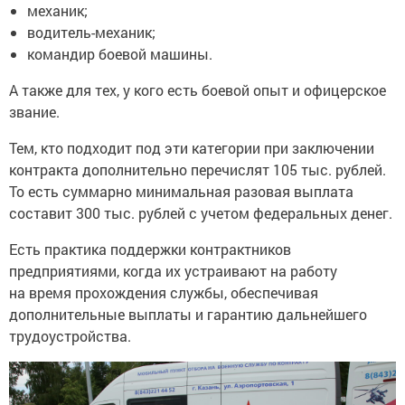
механик;
водитель-механик;
командир боевой машины.
А также для тех, у кого есть боевой опыт и офицерское
звание.
Тем, кто подходит под эти категории при заключении
контракта дополнительно перечислят 105 тыс. рублей.
То есть суммарно минимальная разовая выплата
составит 300 тыс. рублей с учетом федеральных денег.
Есть практика поддержки контрактников
предприятиями, когда их устраивают на работу
на время прохождения службы, обеспечивая
дополнительные выплаты и гарантию дальнейшего
трудоустройства.