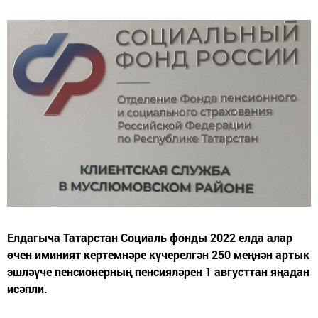
Елдагыча Татарстан Социаль фонды 2022 елда алар
өчен иминият кертемнәре күчерелгән 250 меңнән артык
эшләүче пенсионерның пенсияләрен 1 августтан яңадан
исәпли.