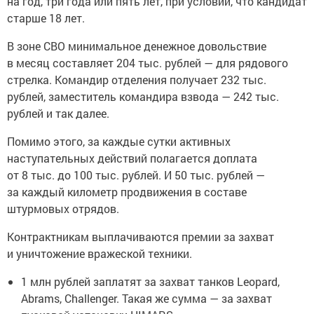
на год, три года или пять лет, при условии, что кандидат
старше 18 лет.
В зоне СВО минимальное денежное довольствие
в месяц составляет 204 тыс. рублей — для рядового
стрелка. Командир отделения получает 232 тыс.
рублей, заместитель командира взвода — 242 тыс.
рублей и так далее.
Помимо этого, за каждые сутки активных
наступательных действий полагается доплата
от 8 тыс. до 100 тыс. рублей. И 50 тыс. рублей —
за каждый километр продвижения в составе
штурмовых отрядов.
Контрактникам выплачиваются премии за захват
и уничтожение вражеской техники.
1 млн рублей заплатят за захват танков Leopard,
Abrams, Challenger. Такая же сумма — за захват