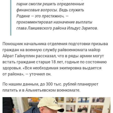
парни смогли решить определенные
финансовые вопросы. Ведь служить
Родине — это престижно», —
прокомментировал назначение выплаты
глава Лаишевского района Ильдус Зарипов.
Помощник начальника отделения подготовки призыва
граждан на военную службу райвоенкомата майор
Айрат Гайнуллин рассказал, что в ряды армии могут
встать граждане старше 18 лет, годные по состоянию
здоровья. «Вся необходимая экипировка выдается
от района», — уточнил он.
По нашим данным, до 300 тыс. рублей планируют
платить и в Альметьевском военкомате.