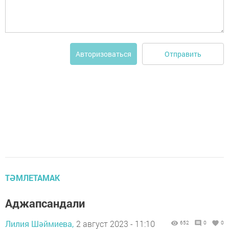
Отправить
Авторизоваться
ТӘМЛЕТАМАК
Аджапсандали
Лилия Шәймиева,
2 август 2023 - 11:10
652
0
0