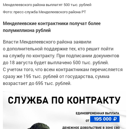
Менделеевского района выплатят 500 тыс. рублей
Фото: пресс-служба Менделеевского района РТ
Менделеевские контрактники получат более
полумиллиона рублей
Власти Менделеевского района заявили
о дополнительной поддержке тех, кто решит пойти
на службу по контракту. При подписании документов
до 18 августа будет выплачено 500 тыс. рублей.
С учетом того, что всем контрактникам перечисляется
сразу же 195 тыс. рублей от государства, сумма
возрастает до 695 тыс. рублей.