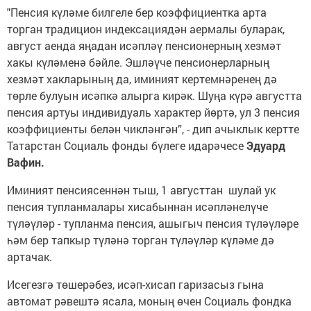
"Пенсия күләме билгеле бер коэффициентка арта
торган традицион индексациядән аермалы буларак,
август аенда яңадан исәпләү пенсионерның хезмәт
хакы күләменә бәйле. Эшләүче пенсионерларның
хезмәт хакларының да, иминият кертемнәренең дә
төрле булуын исәпкә алырга кирәк. Шуңа күрә августта
пенсия артуы индивидуаль характер йөртә, ул 3 пенсия
коэффициенты белән чикләнгән”, - дип ачыклык кертте
Татарстан Социаль фонды бүлеге идарәчесе
Эдуард
Вафин.
Иминият пенсиясеннән тыш, 1 августтан шулай ук
пенсия тупланмалары хисабыннан исәпләнелүче
түләүләр - тупланма пенсия, ашыгыч пенсия түләүләре
һәм бер тапкыр түләнә торган түләүләр күләме дә
артачак.
Исегезгә төшерәбез, исәп-хисап гаризасыз гына
автомат рәвештә ясала, моның өчен Социаль фондка