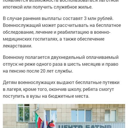
ипотекой или получить служебное жилье.
В случае ранения выплаты составят 3 млн рублей.
Военнослужащий может рассчитывать на бесплатное
обследование, лечение и реабилитацию в военно-
медицинских госпиталях, а также обеспечение
лекарствами.
Военному полагается двухнедельный оплачиваемый
отпуск не реже одного раза в шесть месяцев и право
на пенсию после 20 лет службы.
Детям военнослужащих выдают бесплатные путевки
в лагеря, кроме того, окончив школу, ребята смогут
поступить в вузы на бюджетные места.