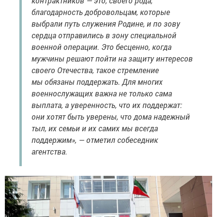
контрактников — это, своего рода,
благодарность добровольцам, которые
выбрали путь служения Родине, и по зову
сердца отправились в зону специальной
военной операции. Это бесценно, когда
мужчины решают пойти на защиту интересов
своего Отечества, такое стремление
мы обязаны поддержать. Для многих
военнослужащих важна не только сама
выплата, а уверенность, что их поддержат:
они хотят быть уверены, что дома надежный
тыл, их семьи и их самих мы всегда
поддержим», — отметил собеседник
агентства.