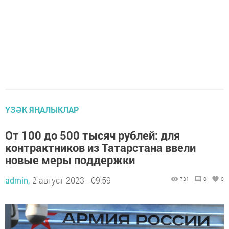
ҮЗӘК ЯҢАЛЫКЛАР
От 100 до 500 тысяч рублей: для
контрактников из Татарстана ввели
новые меры поддержки
admin,
2 август 2023 - 09:59
731
0
0