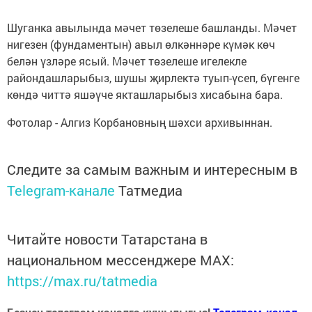
Шуганка авылында мәчет төзелеше башланды. Мәчет
нигезен (фундаментын) авыл өлкәннәре күмәк көч
белән үзләре ясый. Мәчет төзелеше игелекле
райондашларыбыз, шушы җирлектә туып-үсеп, бүгенге
көндә читтә яшәүче якташларыбыз хисабына бара.
Фотолар - Алгиз Корбановның шәхси архивыннан.
Следите за самым важным и интересным в
Telegram-канале
Татмедиа
Читайте новости Татарстана в
национальном мессенджере MАХ:
https://max.ru/tatmedia