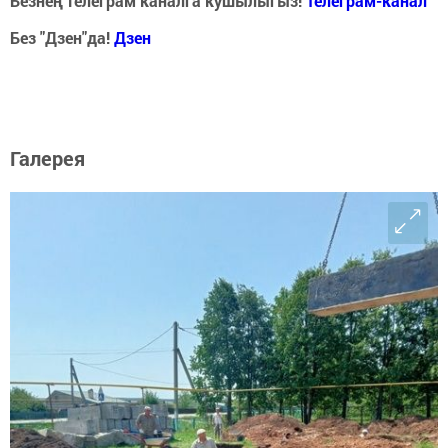
Безнең телеграм каналга кушылыгыз!
Телеграм-канал
Без "Дзен"да!
Д
зен
Галерея