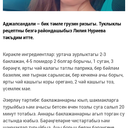
Аджапсандали – бик тәмле грузин ризыгы. Туклыклы
рецептны безгә райондашыбыз Лилия Нуриева
тәкъдим итте.
Кирәкле ингредиентлар: уртача зурлыктагы 2-3
баклажан, 4-5 помидор 2 болгар борычы, 1 суган, 3
бәрәңге, ярты чәй калагы татлы паприка, бер бәйләм
базилик, ике тырнак сарымсак, бер кечкенә ачы борыч,
ярты чәй кашыгы коры орегано, 2 чәй кашыгы тоз,
үсемлек мае.
Әзерләү тәртибе: баклажаннарны юып, шакмакларга
турыйбыз һәм ачысы бетсен өчен тозлы суга салып 20
минут тотабыз. Аннары баклажаннарны агып торган су
астында юабыз. Бәрәңгеләрне чистартабыз һәм
шакмаклап турыйбыз. Ачы борыч белән бәрәңгене