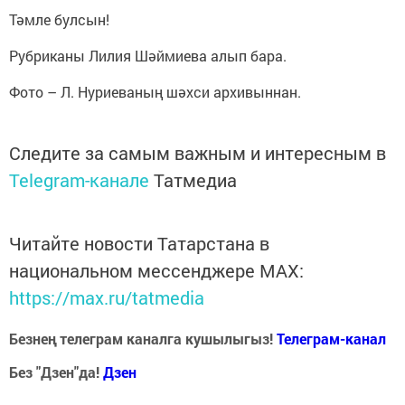
Тәмле булсын!
Рубриканы Лилия Шәймиева алып бара.
Фото – Л. Нуриеваның шәхси архивыннан.
Следите за самым важным и интересным в
Telegram-канале
Татмедиа
Читайте новости Татарстана в
национальном мессенджере MАХ:
https://max.ru/tatmedia
Безнең телеграм каналга кушылыгыз!
Телеграм-канал
Без "Дзен"да!
Д
зен