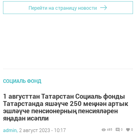
Перейти на страницу новости
СОЦИАЛЬ ФОНД
1 августтан Татарстан Социаль фонды
Татарстанда яшәүче 250 меңнән артык
эшләүче пенсионерның пенсияләрен
яңадан исәпли
admin,
2 август 2023 - 10:17
485
0
0