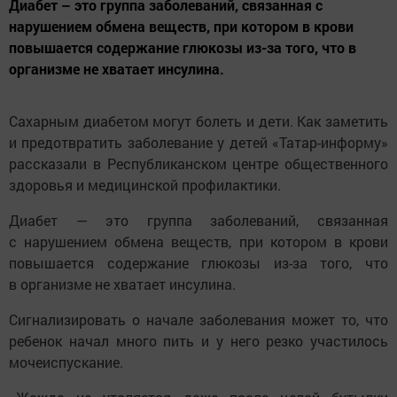
Диабет – это группа заболеваний, связанная с
нарушением обмена веществ, при котором в крови
повышается содержание глюкозы из-за того, что в
организме не хватает инсулина.
Сахарным диабетом могут болеть и дети. Как заметить
и предотвратить заболевание у детей «Татар-информу»
рассказали в Республиканском центре общественного
здоровья и медицинской профилактики.
Диабет — это группа заболеваний, связанная
с нарушением обмена веществ, при котором в крови
повышается содержание глюкозы из-за того, что
в организме не хватает инсулина.
Сигнализировать о начале заболевания может то, что
ребенок начал много пить и у него резко участилось
мочеиспускание.