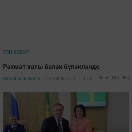
ТӨП ХӘБӘР
Рәхмәт хаты белән бүләкләнде
Мөслим-информ,
17 ноябрь 2023 - 11:08
489
0
0