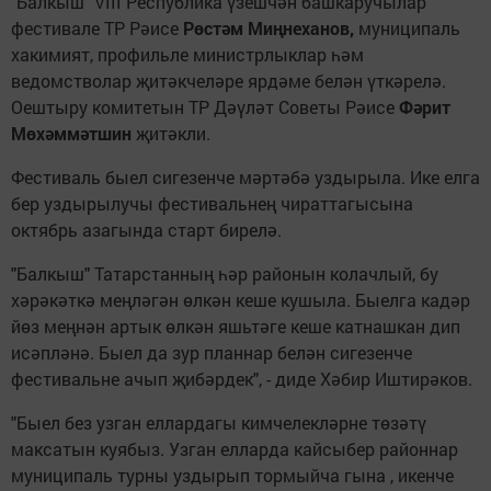
"Балкыш" VIII Республика үзешчән башкаручылар
фестивале ТР Рәисе
Рөстәм Миңнеханов,
муниципаль
хакимият, профильле министрлыклар һәм
ведомстволар җитәкчеләре ярдәме белән үткәрелә.
Оештыру комитетын ТР Дәүләт Советы Рәисе
Фәрит
Мөхәммәтшин
җитәкли.
Фестиваль быел сигезенче мәртәбә уздырыла. Ике елга
бер уздырылучы фестивальнең чираттагысына
октябрь азагында старт бирелә.
"Балкыш" Татарстанның һәр районын колачлый, бу
хәрәкәткә меңләгән өлкән кеше кушыла. Быелга кадәр
йөз меңнән артык өлкән яшьтәге кеше катнашкан дип
исәпләнә. Быел да зур планнар белән сигезенче
фестивальне ачып җибәрдек", - диде Хәбир Иштирәков.
"Быел без узган еллардагы кимчелекләрне төзәтү
максатын куябыз. Узган елларда кайсыбер районнар
муниципаль турны уздырып тормыйча гына , икенче