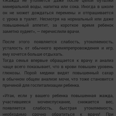
«Жажда не утоляется даже после целой бутылки
минеральной воды, напитка или сока. Иногда в школе
он не может дождаться перемены и отпрашивается
с урока в туалет. Несмотря на нормальный или даже
повышенный аппетит, за короткое время ребенок
заметно худеет», — перечислили врачи.
После этого появляется слабость, утомляемость,
усталость от обычного времяпрепровождения и игр,
ему хочется больше отдыхать.
Тогда семья впервые обращается к врачу и анализ
чаще всего показывает, что в крови повышен уровень
глюкозы. Порой медики видят повышенный сахар
в обычном общем анализе мочи, что тоже становится
причиной для госпитализации ребенка.
«Итак, если у вашего ребенка повышенная жажда,
участившееся мочеиспускание, снижается вес,
появляется слабость, быстрая утомляемость,
необходимо срочно обратиться к врачу! При