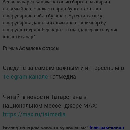
белән үзләрен һәлакәткә алып барганлыкларын
аңламыйлар. Чөнки этләрдә булган кортлар
авырулардан сәбәп булалар. Бүгенгә хәтле ул
авыруларны дәвалый алмыйлар. Галимнәр бу
авырудан бердәнбер чара – этләрдән ерак тору дип
киңәш итәләр.”
Римма Афзалова фотосы
Следите за самым важным и интересным в
Telegram-канале
Татмедиа
Читайте новости Татарстана в
национальном мессенджере MАХ:
https://max.ru/tatmedia
Безнең телеграм каналга кушылыгыз!
Телеграм-канал