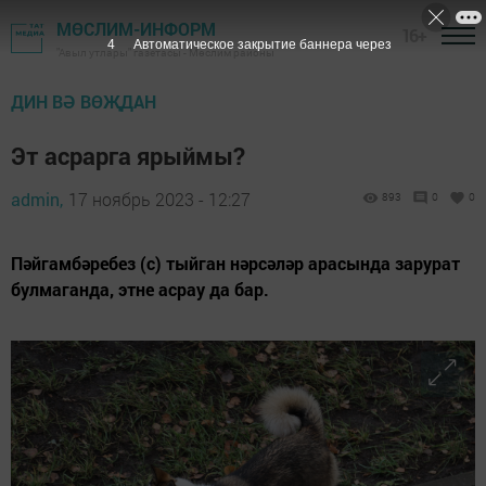
МӨСЛИМ-ИНФОРМ
16+
3
Автоматическое закрытие баннера через
"Авыл утлары" газетасы - Мөслим районы
ДИН ВӘ ВӨҖДАН
Эт асрарга ярыймы?
admin,
17 ноябрь 2023 - 12:27
893
0
0
Пәйгамбәребез (с) тыйган нәрсәләр арасында зарурат
булмаганда, этне асрау да бар.