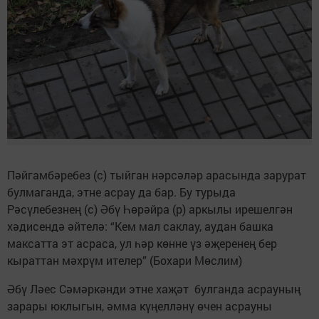
Пәйгамбәребез (с) тыйган нәрсәләр арасында зарурат
булмаганда, этне асрау да бар. Бу турыда
Рәсүлебезнең (с) Әбү Һөрәйра (р) аркылы ирешелгән
хәдисендә әйтелә: “Кем мал саклау, аудан башка
максатта эт асраса, ул һәр көнне үз әҗеренең бер
кыраттан мәхрүм ителер” (Бохари Мөслим)
Әбү Ләес Сәмәркәнди этне хаҗәт булганда асрауның
зарары юклыгын, әмма күңелләнү өчен асрауны