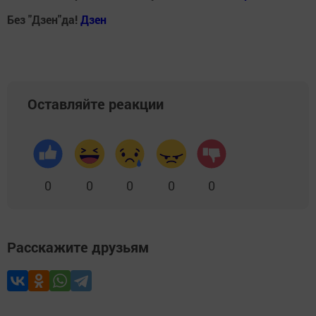
Без "Дзен"да!
Д
зен
Оставляйте реакции
0
0
0
0
0
Расскажите друзьям