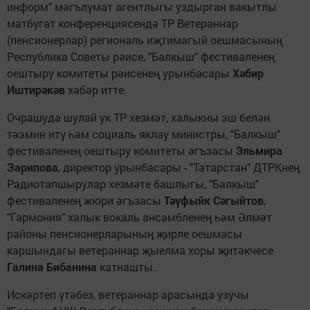
информ" мәгълүмат агентлыгы уздырган вакытлы
матбугат конференциясендә ТР Ветераннар
(пенсионерлар) региональ иҗтимагый оешмасының
Республика Советы рәисе, "Балкыш" фестиваленең
оештыру комитеты рәисенең урынбасары
Хәбир
Иштирәкәв
хәбәр итте.
Очрашуда шулай ук ТР хезмәт, халыкны эш белән
тәэмин итү һәм социаль яклау министры, "Балкыш"
фестиваленең оештыру комитеты әгъзасы
Эльмира
Зарипова
, директор урынбасары - "Татарстан" ДТРКнең
Радиотапшырулар хезмәте башлыгы, "Балкыш"
фестиваленең жюри әгъзасы
Тәүфыйк Сәгыйтов
,
"Гармония" халык вокаль ансамбленең һәм Әлмәт
районы пенсионерларының җирле оешмасы
каршындагы ветераннар җыелма хоры җитәкчесе
Галина Бибанина
катнашты.
Искәртеп үтәбез, ветераннар арасында узучы