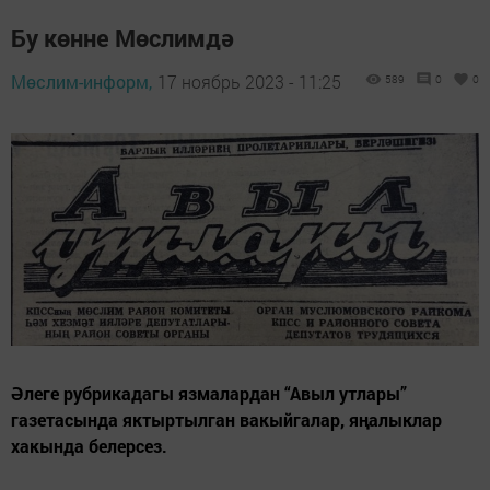
Бу көнне Мөслимдә
Мөслим-информ,
17 ноябрь 2023 - 11:25
589
0
0
Әлеге рубрикадагы язмалардан “Авыл утлары”
газетасында яктыртылган вакыйгалар, яңалыклар
хакында белерсез.