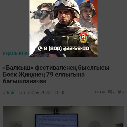
ЯҢАЛЫКЛАР
«Балкыш» фестиваленең быелгысы
Бөек Җиңүнең 79 еллыгына
багышланачак
admin,
17 ноябрь 2023 - 10:05
538
0
0