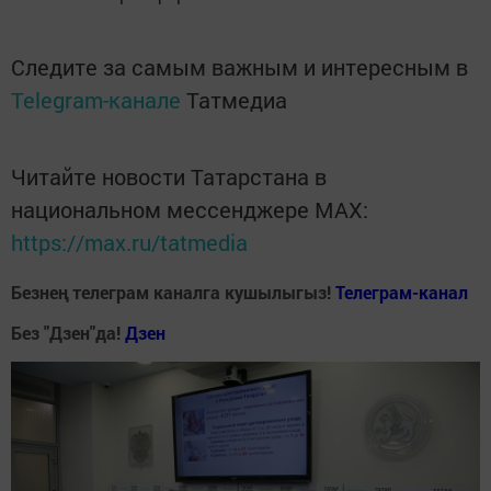
Следите за самым важным и интересным в
Telegram-канале
Татмедиа
Читайте новости Татарстана в
национальном мессенджере MАХ:
https://max.ru/tatmedia
Безнең телеграм каналга кушылыгыз!
Телеграм-канал
Без "Дзен"да!
Д
зен