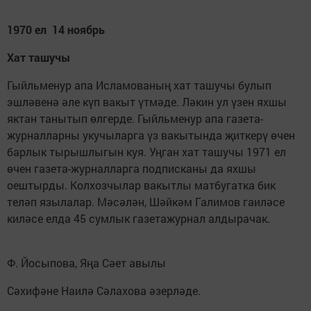
1970 ел 14 ноябрь
Хат ташучы
Гыйльменур апа Исламованың хат ташучы булып
эшләвенә әле күп вакыт үтмәде. Ләкин ул үзен яхшы
яктан танытып өлгерде. Гыйльменур апа газета-
журналларны укучыларга үз вакытында җиткерү өчен
барлык тырышлыгын куя. Уңган хат ташучы 1971 ел
өчен газета-журналларга подписканы да яхшы
оештырды. Колхозчылар вакытлы матбугатка бик
теләп язылалар. Мәсәлән, Шәйкәм Галимов гаиләсе
киләсе елда 45 сумлык газетажурнал алдырачак.
Ф. Йосыпова, Яңа Сәет авылы
Сәхифәне Наилә Сәлахова әзерләде.