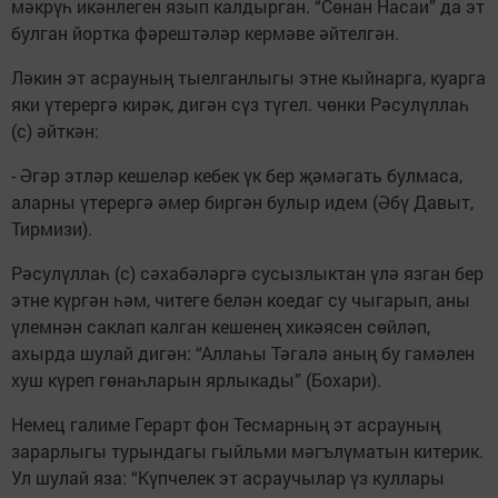
мәкрүһ икәнлеген язып калдырган. “Сөнан Насаи” да эт
булган йортка фәрештәләр кермәве әйтелгән.
Ләкин эт асрауның тыелганлыгы этне кыйнарга, куарга
яки үтерергә кирәк, дигән сүз түгел. чөнки Рәсулүллаһ
(с) әйткән:
- Әгәр этләр кешеләр кебек үк бер җәмәгать булмаса,
аларны үтерергә әмер биргән булыр идем (Әбү Давыт,
Тирмизи).
Рәсулүллаһ (с) сәхабәләргә сусызлыктан үлә язган бер
этне күргән һәм, читеге белән коедаг су чыгарып, аны
үлемнән саклап калган кешенең хикәясен сөйләп,
ахырда шулай дигән: “Аллаһы Тәгалә аның бу гамәлен
хуш күреп гөнаһларын ярлыкады” (Бохари).
Немец галиме Герарт фон Тесмарның эт асрауның
зарарлыгы турындагы гыйльми мәгълүматын китерик.
Ул шулай яза: “Күпчелек эт асраучылар үз куллары