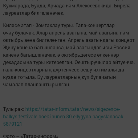
Кукмарада, Буада, Арчада һәм Алексеевскида. Бирелә
лауреатлар билгеләнәчәк.
Киләсе этап - йомгаклау туры. Гала-концертлар
өчәү булачак. Алар апрель азагына, май азагына һәм
октыбрь аена билгеләнгән. Апрель азагындагы концерт
Җиңү көненә багышланса, май азагындагысы Россия
көненә багышланачак, ә октябрьдәгесе өлкәннәр
декадасына туры китерелгән. Оештыручылар әйтүенчә,
гала-концертларның дүртенчесе оешу ихтималы да
күздә тотыла. Бу лауреатларның күп булачагын
чамалап планлаштырылган.
Тулырак:
https://tatar-inform.tatar/news/sigezence-
balkys-festivale-boek-inunen-80-ellygyna-bagyslanacak-
5879121
Фото – «Татар-информ»