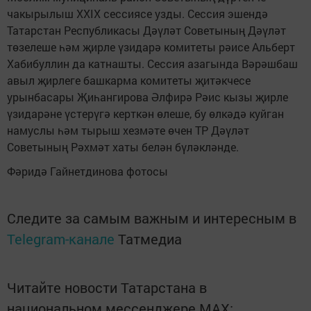
чакырылыш XXIX сессиясе узды. Сессия эшендә
Татарстан Республикасы Дәүләт Советының Дәүләт
төзелеше һәм җирле үзидарә комитеты рәисе Альберт
Хабибуллин да катнашты. Сессия азагында Вәрәшбаш
авыл җирлеге башкарма комитеты җитәкчесе
урынбасары Җиһангирова Әлфирә Рәис кызы җирле
үзидарәне үстерүгә керткән өлеше, бу өлкәдә куйган
намуслы һәм тырыш хезмәте өчен ТР Дәүләт
Советының Рәхмәт хаты белән бүләкләнде.
Фәридә Гайнетдинова фотосы
Следите за самым важным и интересным в
Telegram-канале
Татмедиа
Читайте новости Татарстана в
национальном мессенджере MАХ: