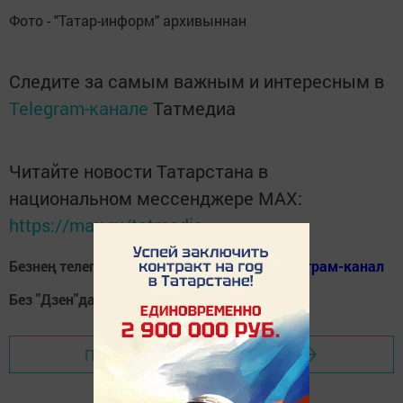
Фото - "Татар-информ" архивыннан
Следите за самым важным и интересным в
Telegram-канале
Татмедиа
Читайте новости Татарстана в
национальном мессенджере MАХ:
https://max.ru/tatmedia
Безнең телеграм каналга кушылыгыз!
Телеграм-канал
Без "Дзен"да!
Д
зен
Перейти на страницу новости