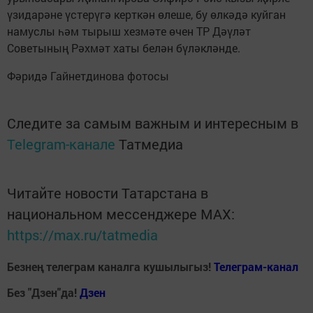
үзидарәне үстерүгә керткән өлеше, бу өлкәдә куйган
намуслы һәм тырыш хезмәте өчен ТР Дәүләт
Советының Рәхмәт хаты белән бүләкләнде.
Фәридә Гайнетдинова фотосы
Следите за самым важным и интересным в
Telegram-канале
Татмедиа
Читайте новости Татарстана в
национальном мессенджере MАХ:
https://max.ru/tatmedia
Безнең телеграм каналга кушылыгыз!
Телеграм-канал
Без "Дзен"да!
Д
зен