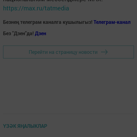
https://max.ru/tatmedia
Безнең телеграм каналга кушылыгыз!
Телеграм-канал
Без "Дзен"да!
Д
зен
Перейти на страницу новости
ҮЗӘК ЯҢАЛЫКЛАР