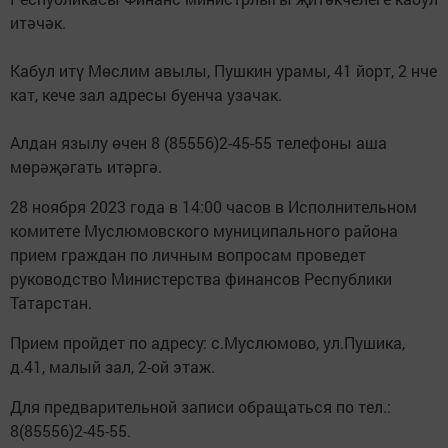
итәчәк.
Кабул итү Мөслим авылы, Пушкин урамы, 41 йорт, 2 нче
кат, кече зал адресы буенча узачак.
Алдан язылу өчен 8 (85556)2-45-55 телефоны аша
мөрәҗәгать итәргә.
28 ноября 2023 года в 14:00 часов в Исполнительном
комитете Муслюмовского муниципального района
прием граждан по личным вопросам проведет
руководство Министерства финансов Республики
Татарстан.
Прием пройдет по адресу: с.Муслюмово, ул.Пушика,
д.41, малый зал, 2-ой этаж.
Для предварительной записи обращаться по тел.:
8(85556)2-45-55.