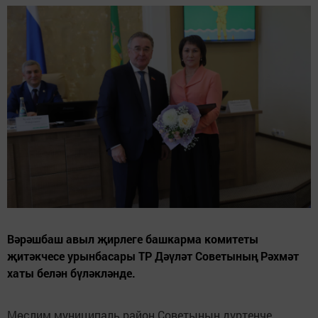
Вәрәшбаш авыл җирлеге башкарма комитеты
җитәкчесе урынбасары ТР Дәүләт Советының Рәхмәт
хаты белән бүләкләнде.
Мөслим муниципаль район Советының дүртенче