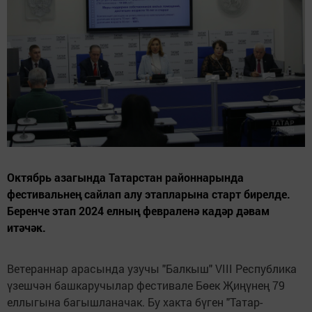
Октябрь азагында Татарстан районнарында
фестивальнең сайлап алу этапларына старт бирелде.
Беренче этап 2024 елның февраленә кадәр дәвам
итәчәк.
Ветераннар арасында узучы "Балкыш" VIII Республика
үзешчән башкаручылар фестивале Бөек Җиңүнең 79
еллыгына багышланачак. Бу хакта бүген "Татар-