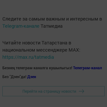
Следите за самым важным и интересным в
Telegram-канале
Татмедиа
Читайте новости Татарстана в
национальном мессенджере MАХ:
https://max.ru/tatmedia
Безнең телеграм каналга кушылыгыз!
Телеграм-канал
Без "Дзен"да!
Д
зен
Перейти на страницу новости