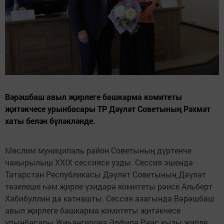
Вәрәшбаш авыл җирлеге башкарма комитеты
җитәкчесе урынбасары ТР Дәүләт Советының Рәхмәт
хаты белән бүләкләнде.
Мөслим муниципаль район Советының дүртенче
чакырылыш XXIX сессиясе узды. Сессия эшендә
Татарстан Республикасы Дәүләт Советының Дәүләт
төзелеше һәм җирле үзидарә комитеты рәисе Альберт
Хабибуллин да катнашты. Сессия азагында Вәрәшбаш
авыл җирлеге башкарма комитеты җитәкчесе
урынбасары Җиһангирова Әлфирә Рәис кызы җирле