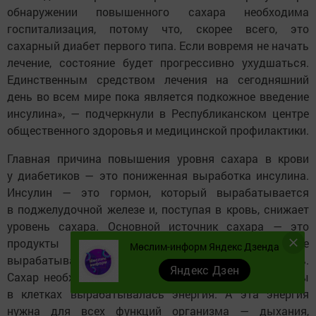
обнаружении повышенного сахара необходима
госпитализация, потому что, скорее всего, это
сахарный диабет первого типа. Если вовремя не начать
лечение, состояние будет прогрессивно ухудшаться.
Единственным средством лечения на сегодняшний
день во всем мире пока является подкожное введение
инсулина», — подчеркнули в Республиканском центре
общественного здоровья и медицинской профилактики.
Главная причина повышения уровня сахара в крови
у диабетиков — это пониженная выработка инсулина.
Инсулин — это гормон, который вырабатывается
в поджелудочной железе и, поступая в кровь, снижает
уровень сахара. Основной источник сахара — это
продукты питания. После еды в кишечнике
Мөслим-информ Яндекс Дзенда
вырабатывается глюкоза, затем она поступает в кровь.
Яндекс Дзен
Сахар необходим организму человека для того, чтобы
в клетках вырабатывалась энергия. А эта энергия
нужна для всех функций организма — дыхания,