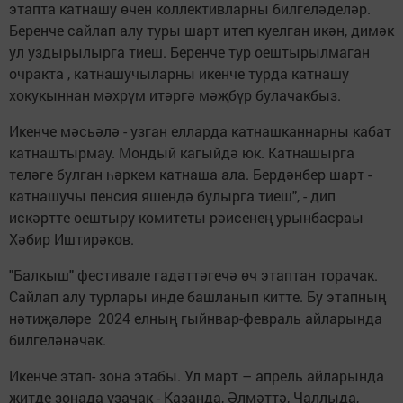
этапта катнашу өчен коллективларны билгеләделәр.
Беренче сайлап алу туры шарт итеп куелган икән, димәк
ул уздырылырга тиеш. Беренче тур оештырылмаган
очракта , катнашучыларны икенче турда катнашу
хокукыннан мәхрүм итәргә мәҗбүр булачакбыз.
Икенче мәсьәлә - узган елларда катнашканнарны кабат
катнаштырмау. Мондый кагыйдә юк. Катнашырга
теләге булган һәркем катнаша ала. Бердәнбер шарт -
катнашучы пенсия яшендә булырга тиеш", - дип
искәртте оештыру комитеты рәисенең урынбасраы
Хәбир Иштирәков.
"Балкыш" фестивале гадәттәгечә өч этаптан торачак.
Сайлап алу турлары инде башланып китте. Бу этапның
нәтиҗәләре 2024 елның гыйнвар-февраль айларында
билгеләнәчәк.
Икенче этап- зона этабы. Ул март – апрель айларында
җитде зонада узачак - Казанда, Әлмәттә, Чаллыда,