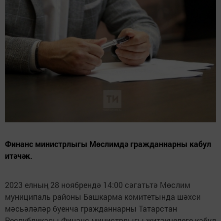
Финанс министрлыгы Мөслимдә гражданнарны кабул
итәчәк.
2023 елның 28 ноябрендә 14:00 сәгатьтә Мөслим
муниципаль районы Башкарма комитетында шәхси
мәсьәләләр буенча гражданнарны Татарстан
Республикасы Финанс министрлыгы җитәкчелеге кабул