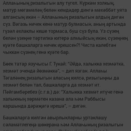
Аллаһының ризалыгын алу түгел. Күркәм холкың,
матур мөгамәләң белән кемдәдер дингә мәхәббәт уята
алгансың икән – Аллаһының ризалыгын алдың дигән
сүз. Вәгазь ничек кенә матур булмасын, аның артында
гүзәл әхлаклы кеше тормаса, буш сүз була. Үз сүзең
белән үзеңне тәртипкә китерә алмыйсың икән, сүзеңнең
куәте башкаларга ничек ирешсен?! Чиста калебтән
чыккан сүзнең генә куәте бар.
Бөек татар язучысы Г. Тукай: “Әйдә, халыкка хезмәткә,
хезмәт эчендә йөзмәккә”, – дип язган. Аллаһы
Тәгаләнең ризалыгын аласың килсә, ризыгыңны да
хезмәт белән тап, башкаларга да хезмәт ит.
Пәйгамбәребез (с.г.в.) дә: “Халыкка хезмәт итүче генә
халыкның хөрмәтен казана ала һәм Раббысы
каршында дәрәҗәгә ирешә”, – дигән.
Башкаларга килгән авырлыкларны уртаклашу
сәламәтлегеңә шөкерана һәм Аллаһының ризалыгын