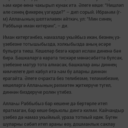
һәм кире өенә чакырып кунак итә. Әлеге кеше: “Нишләп
әле синең фикерең үзгәрде?” – дип сорый. Ибраһим (г-
м) Аллаһының шелтәләвен әйткәч, ул: “Мин синең
Раббыңа иман китерәм”, – ди.
Иман китергәнбез, намазлар укыйбыз икән, безнең үз-
үзебезне тотышыбызда, холкыбызда аның әсәре
булырга тиеш. Кешеләр безгә карап ислам диненә бәя
бирә. Башкаларга карата тискәре мөнәсәбәттә булсак,
үзебезне матур тота алмасак, башкалар аны диннең
кимчелеге дип кабул итә һәм бу аларны диннән
ерагайта. Әлеге очракта без телибезме, теләмибезме,
кешеләргә Аллаһының рәхмәтен җиткерүче түгел,
диннән биздерүче ролен үтибез.
Аллаһы Раббыбыз бар кешене дә бертөрле итеп
яратмаган, бар кеше берьюлы дингә килми. Кайчандыр
үзебез дә намаз укыймый, ураза тотмый идек. Бүген
шуларны сәбәп итеп араны өзү, дошманлык саклау