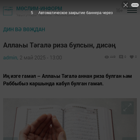
МӨСЛИМ-ИНФОРМ
16+
4
Автоматическое закрытие баннера через
"Авыл утлары" газетасы - Мөслим районы
ДИН ВӘ ВӨҖДАН
Аллаһы Тәгалә риза булсын, дисәң
admin,
2 май 2025 - 13:00
449
0
0
Иң изге гамәл – Аллаһы Тәгалә аннан риза булган һәм
Раббыбыз каршында кабул булган гамәл.