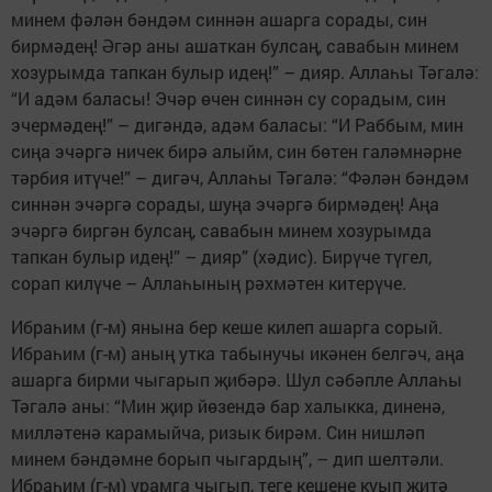
минем фәлән бәндәм синнән ашарга сорады, син
бирмәдең! Әгәр аны ашаткан булсаң, савабын минем
хозурымда тапкан булыр идең!” – дияр. Аллаһы Тәгалә:
“И адәм баласы! Эчәр өчен синнән су сорадым, син
эчермәдең!” – дигәндә, адәм баласы: “И Раббым, мин
сиңа эчәргә ничек бирә алыйм, син бөтен галәмнәрне
тәрбия итүче!” – дигәч, Аллаһы Тәгалә: “Фәлән бәндәм
синнән эчәргә сорады, шуңа эчәргә бирмәдең! Аңа
эчәргә биргән булсаң, савабын минем хозурымда
тапкан булыр идең!” – дияр” (хәдис). Бирүче түгел,
сорап килүче – Аллаһының рәхмәтен китерүче.
Ибраһим (г-м) янына бер кеше килеп ашарга сорый.
Ибраһим (г-м) аның утка табынучы икәнен белгәч, аңа
ашарга бирми чыгарып җибәрә. Шул сәбәпле Аллаһы
Тәгалә аны: “Мин җир йөзендә бар халыкка, диненә,
милләтенә карамыйча, ризык бирәм. Син нишләп
минем бәндәмне борып чыгардың”, – дип шелтәли.
Ибраһим (г-м) урамга чыгып, теге кешене куып җитә