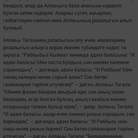
бәндәсе, алар да Аллаһыга бала анасына кадерле
булган кебек кадерле. Аларны сүгеп, каһәрләп,
гайбәтләрен сөйләп кенә Аллаһының ризалыгын алып
булмый.
Аллаһы Тәгаләнең ризалыгын алу өчен, кешеләрнең
ризалыгын алырга кирәк икәнен түбәндәге хәдис тә
аңлата. “Раббыбыз Кыямәт көнендә адәм баласына: “И
адәм баласы! Мин хаста булдым, син минем хәлемне
сорамадың”, – дигәндә, адәм баласы: “И Раббым! Мин
синең хәлеңне ничек сорый алам? Син бөтен
галәмнәрне тәрбия итүчесең!” – дигәч, Аллаһы Тәгалә:
“Минем фәлән бәндәм авырый иде, син аның хәлен
белмәдең, әгәр белгән булсаң, аның савабын минем
хозурымда тапкан булыр идең”, – дияр. Аллаһы Тәгалә:
“И адәм баласы, ашар өчен синнән ризык сорадым, син
бирмәдең”, – дигәндә, адәм баласы: “И Раббым, мин
сиңа ничек ризык бирим? Син бөтен галәмнәрне тәрбия
итүчесең”, – дигәч, Аллаһы Тәгалә: “Белмәдеңмени,