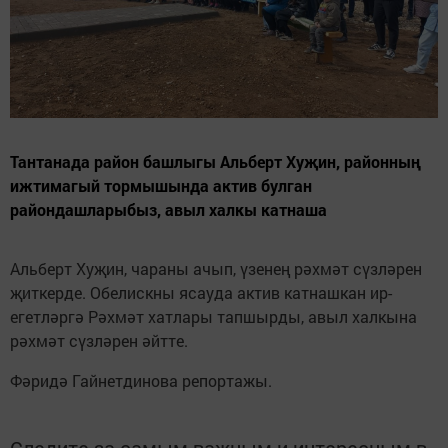
Тантанада район башлыгы Альберт Хуҗин, районның
ижтимагый тормышында актив булган
райондашларыбыз, авыл халкы катнаша
Альберт Хуҗин, чараны ачып, үзенең рәхмәт сүзләрен
җиткерде. Обелискны ясауда актив катнашкан ир-
егетләргә Рәхмәт хатлары тапшырды, авыл халкына
рәхмәт сүзләрен әйтте.
Фәридә Гайнетдинова репортажы.
Следите за самым важным и интересным в