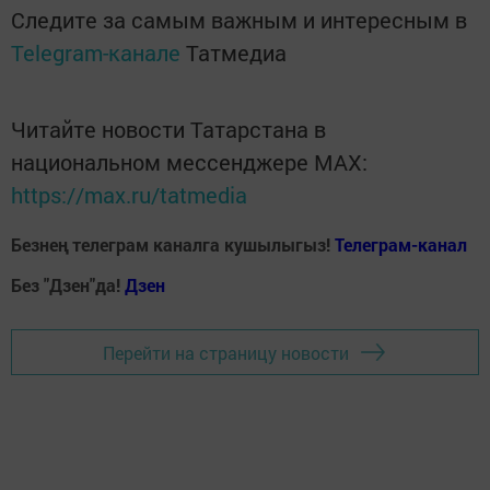
Следите за самым важным и интересным в
Telegram-канале
Татмедиа
Читайте новости Татарстана в
национальном мессенджере MАХ:
https://max.ru/tatmedia
Безнең телеграм каналга кушылыгыз!
Телеграм-канал
Без "Дзен"да!
Д
зен
Перейти на страницу новости