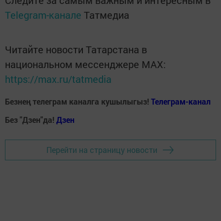
Telegram-канале
Татмедиа
Читайте новости Татарстана в
национальном мессенджере MАХ:
https://max.ru/tatmedia
Безнең телеграм каналга кушылыгыз!
Телеграм-канал
Без "Дзен"да!
Д
зен
Перейти на страницу новости