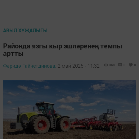
АВЫЛ ХУҖАЛЫГЫ
Районда язгы кыр эшләренең темпы
артты
Фәридә Гайнетдинова,
2 май 2025 - 11:32
368
0
0