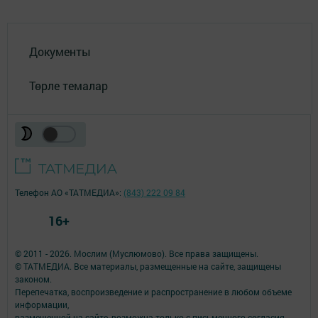
Документы
Төрле темалар
Телефон АО «ТАТМЕДИА»:
(843) 222 09 84
16+
© 2011 - 2026. Мослим (Муслюмово). Все права защищены.
© ТАТМЕДИА. Все материалы, размещенные на сайте, защищены
законом.
Перепечатка, воспроизведение и распространение в любом объеме
информации,
размещенной на сайте, возможна только с письменного согласия