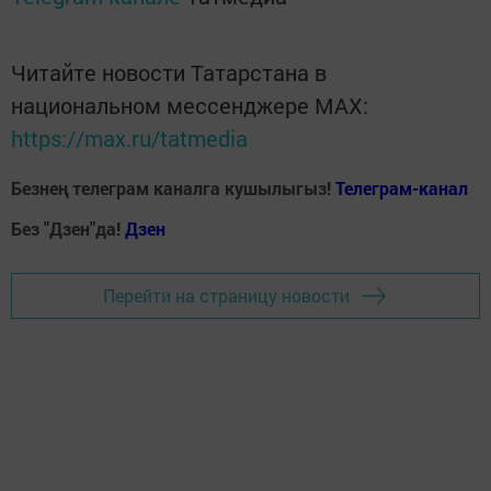
Читайте новости Татарстана в
национальном мессенджере MАХ:
https://max.ru/tatmedia
Безнең телеграм каналга кушылыгыз!
Телеграм-канал
Без "Дзен"да!
Д
зен
Перейти на страницу новости