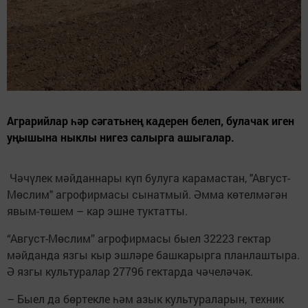
Аграрийлар һәр сәгатьнең кадерен белеп, булачак иген
уңышына ныклы нигез салырга ашыгалар.
Чәчүлек мәйданнары күп булуга карамастан, "Август-
Мөслим" агрофирмасы сынатмый. Әмма көтелмәгән
явым-төшем – кар эшне туктатты.
“Август-Мөслим” агрофирмасы быел 32223 гектар
мәйданда язгы кыр эшләре башкарырга планлаштыра.
Ә язгы культуралар 27796 гектарда чәчеләчәк.
– Быел да бөртекле һәм азык культураларын, техник