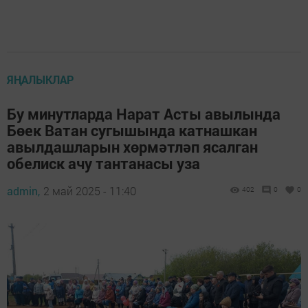
ЯҢАЛЫКЛАР
Бу минутларда Нарат Асты авылында
Бөек Ватан сугышында катнашкан
авылдашларын хөрмәтләп ясалган
обелиск ачу тантанасы уза
admin,
2 май 2025 - 11:40
402
0
0