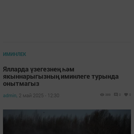
ИМИНЛЕК
Ялларда үзегезнең һәм
якыннарыгызның иминлеге турында
онытмагыз
admin,
2 май 2025 - 12:30
389
0
0