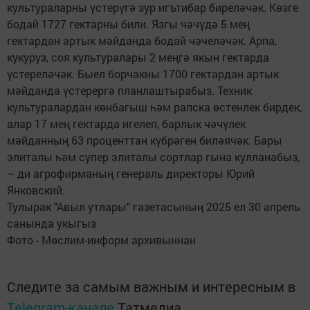
культураларны үстерүгә зур игътибар биреләчәк. Көзге
бодай 1727 гектарны били. Язгы чәчүдә 5 мең
гектардан артык мәйданда бодай чәчеләчәк. Арпа,
кукуруз, соя культуралары 2 меңгә якын гектарда
үстереләчәк. Быел борчакны 1700 гектардан артык
мәйданда үстерергә планлаштырабыз. Техник
культуралардан көнбагыш һәм рапска өстенлек бирдек,
алар 17 мең гектарда игелеп, барлык чәчүлек
мәйданның 63 проценттан күбрәген биләячәк. Бары
элиталы һәм супер элиталы сортлар гына кулланабыз,
– ди агрофирманың генераль директоры Юрий
Янковский.
Тулырак "Авыл утлары" газетасының 2025 ел 30 апрель
санында укыгыз
Фото - Мөслим-информ архивыннан
Следите за самым важным и интересным в
Telegram-канале
Татмедиа