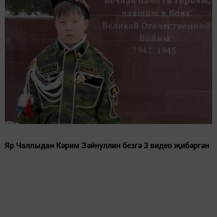
Яр Чаллыдан Кәрим Зәйнуллин безгә 3 видео җибәргән