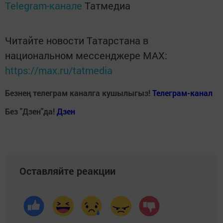
Telegram-канале
Татмедиа
Читайте новости Татарстана в
национальном мессенджере MАХ:
https://max.ru/tatmedia
Безнең телеграм каналга кушылыгыз!
Телеграм-канал
Без "Дзен"да!
Д
зен
Оставляйте реакции