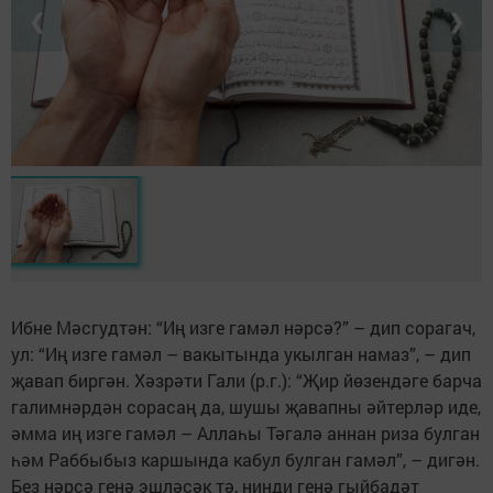
❮
❯
Ибне Мәсгудтән: “Иң изге гамәл нәрсә?” – дип сорагач,
ул: “Иң изге гамәл – вакытында укылган намаз”, – дип
җавап биргән. Хәзрәти Гали (р.г.): “Җир йөзендәге барча
галимнәрдән сорасаң да, шушы җавапны әйтерләр иде,
әмма иң изге гамәл – Аллаһы Тәгалә аннан риза булган
һәм Раббыбыз каршында кабул булган гамәл”, – дигән.
Без нәрсә генә эшләсәк тә, нинди генә гыйбадәт