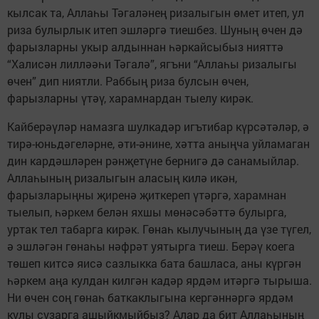
кылсак та, Аллаһы Тәгаләнең ризалыгын өмет итеп, ул
риза булырлык итеп эшләргә тиешбез. Шуның өчен дә
фарызларны укыр алдыннан һәркайсыбыз нияттә
“Халисән лилләәһи Тәгалә”, ягъни “Аллаһы ризалыгы
өчен” дип ниятли. Раббың риза булсын өчен,
фарызларны үтәү, харамнардан тыелу кирәк.
Кайберәүләр намазга шулкадәр игътибар күрсәтәләр, ә
тирә-юньдәгеләрне, әти-әнине, хәтта аныңча уйламаган
дин кардәшләрен рәнҗетүне бернигә дә санамыйлар.
Аллаһының ризалыгын аласың килә икән,
фарызларыңны җиренә җиткереп үтәргә, харамнан
тыелып, һәркем белән яхшы мөнәсәбәттә булырга,
уртак тел табарга кирәк. Гөнаһ кылучының да үзе түгел,
ә эшләгән гөнаһы нәфрәт уятырга тиеш. Берәү коега
төшеп китсә яисә сазлыкка бата башласа, аны күргән
һәркем аңа кулдан килгән кадәр ярдәм итәргә тырыша.
Ни өчен соң гөнаһ баткаклыгына кергәннәргә ярдәм
кулы сузарга ашыйкмыйбыз? Алар да бит Аллаһының