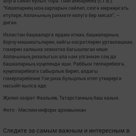
алуга сәбәп булып тора. Пәйгамбәребез (с.г.в.):
“Кешеләрнең моң-зарларын сөйләп, сезгә мөрәҗәгать
итүләре, Аллаһының рәхмәте килүгә бер мисал”, –
дигән.
Ихластан башкаларга ярдәм иткән, башкаларның
борчу-мәшәкатьләрен, кайгы-хәсрәтләрен уртаклашкан,
гомерен халкына хезмәткә багышлаган кеше
Аллаһының ризалыгын ала һәм үлгәннән соң да
башкаларның күңелендә яши. Раббым телләребезгә,
күңелләребезгә сабырлык биреп, алдагы
гомерләребезне Үзе риза булырлык итеп үткәрергә
насыйп кылса иде.
Җәлил хәзрәт Фазлыев, Татарстанның баш казые.
Фото - Мөслим-информ архивыннан
Следите за самым важным и интересным в