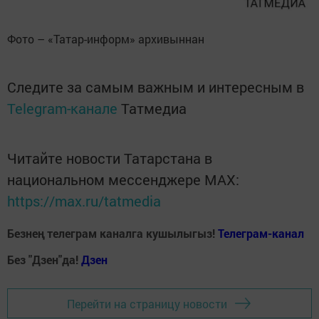
Фото – «Татар-информ» архивыннан
Следите за самым важным и интересным в
Telegram-канале
Татмедиа
Читайте новости Татарстана в
национальном мессенджере MАХ:
https://max.ru/tatmedia
Безнең телеграм каналга кушылыгыз!
Телеграм-канал
Без "Дзен"да!
Д
зен
Перейти на страницу новости