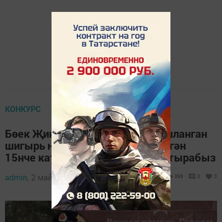
КОНКУРС
Бөек Җиңүгә 80 ел тулуга багышланган
шигырь һәм җыр бәйгесенә килгән
15нче катнашучы белән таныштырабыз
admin,
2 май 2025 - 12:00
398
0
0