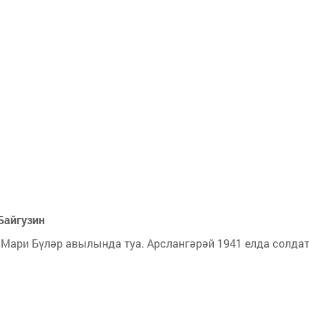
 Байгузин
 Мари Бүләр авылында туа. Арслангәрәй 1941 елда солда