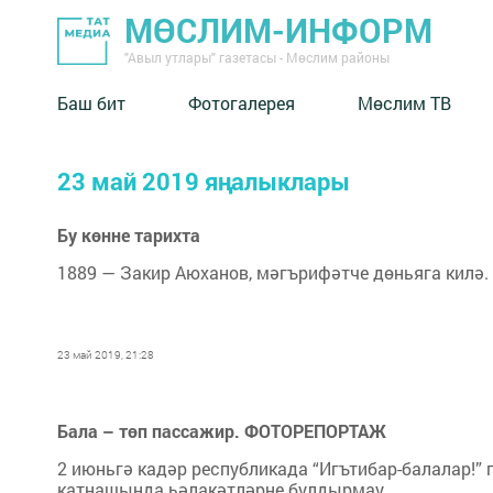
МӨСЛИМ-ИНФОРМ
"Авыл утлары" газетасы - Мөслим районы
Баш бит
Фотогалерея
Мөслим ТВ
23 май 2019 яңалыклары
Бу көнне тарихта
1889 — Закир Аюханов, мәгърифәтче дөньяга килә.
23 май 2019, 21:28
Бала – төп пассажир. ФОТОРЕПОРТАЖ
2 июньгә кадәр республикада “Игътибар-балалар!”
катнашында һәлакәтләрне булдырмау.