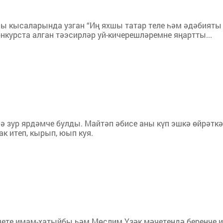
сы кысаларында узган “Иң яхшы татар теле һәм әдәбияты
курста алган тәэсирләр уй-кичерешләремне яңартты...
нә зур ярдәмче булды. Майтәп әбисе аны күп эшкә өйрәтк
-ак итеп, кырып, юып куя.
чете имам-хатыйбы һәм Мөслим Үзәк мәчетендә беренче 