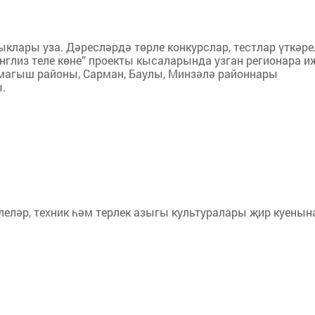
клары уза. Дәресләрдә төрле конкурслар, тестлар үткәре
нглиз теле көне” проекты кысаларында узган регионара и
агыш районы, Сарман, Баулы, Минзәлә районнары
.
еләр, техник һәм терлек азыгы культуралары җир куенын