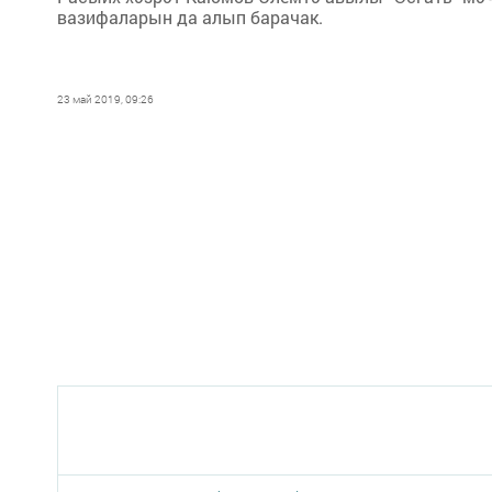
вазифаларын да алып барачак.
23 май 2019, 09:26