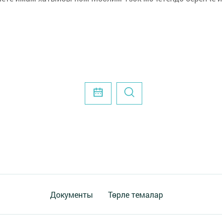
Документы
Төрле темалар