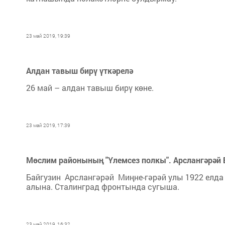
23 май 2019, 19:39
Алдан тавыш бирү үткәрелә
26 май – алдан тавыш бирү көне.
23 май 2019, 17:39
Мөслим районының "Үлемсез полкы". Арслангәрәй
Байгузин Арслангәрәй Миңне-гәрәй улы 1922 елда
алына. Сталинград фронтында сугыша.
23 май 2019, 16:32