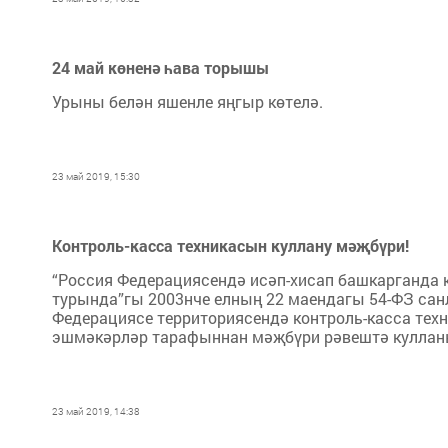
24 май көненә һава торышы
Урыны белән яшенле яңгыр көтелә.
23 май 2019, 15:30
Контроль-касса техникасын куллану мәҗбүри!
“Россия Федерациясендә исәп-хисап башкарганда к
турында”гы 2003нче елның 22 маендагы 54-ФЗ сан
Федерациясе территориясендә контроль-касса тех
эшмәкәрләр тарафыннан мәҗбүри рәвештә куллан
23 май 2019, 14:38