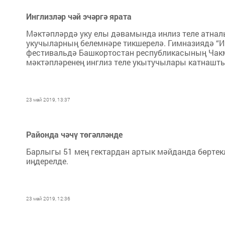
Инглизләр чәй эчәргә ярата
Мәктәпләрдә уку елы дәвамында инлиз теле атналы
укучыларның белемнәре тикшерелә. Гимназиядә “И
фестивальдә Башкортостан республикасының Чакм
мәктәпләренең инглиз теле укытучылары катнашты
23 май 2019, 13:37
Районда чәчү төгәлләнде
Барлыгы 51 мең гектардан артык мәйданда бөртекл
иңдерелде.
23 май 2019, 12:36