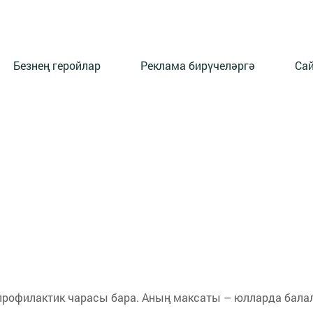
Безнең геройлар
Реклама бирүчеләргә
Сай
 профилактик чарасы бара. Аның максаты – юлларда бала