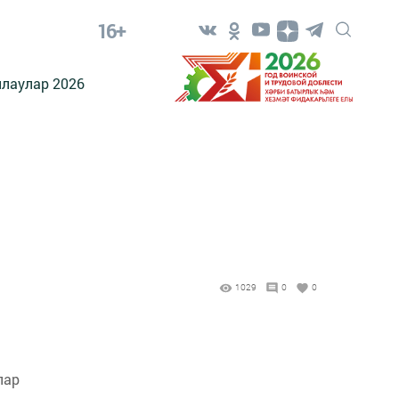
16+
лаулар 2026
1029
0
0
лар