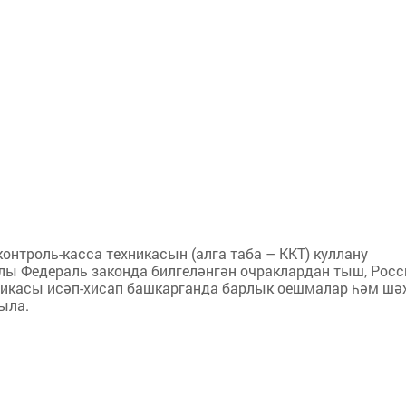
онтроль-касса техникасын (алга таба – ККТ) куллану
лы Федераль законда билгеләнгән очраклардан тыш, Росс
никасы исәп-хисап башкарганда барлык оешмалар һәм шә
ыла.