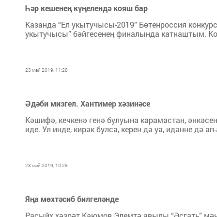
Һәр кешенең күңелендә кояш бар
Казанда “Ел укытучысы-2019” Бөтенроссия конкур
укытучысы” бәйгесенең финалында катнаштым. Кон
23 май 2019, 11:28
Әдәби мизгел. Хантимер хәзинәсе
Кәшифә, кечкенә генә булуына карамастан, әнкәсе
иде. Ул инде, кирәк булса, керен дә уа, идәнне дә ап
23 май 2019, 10:28
Яңа мөхтәсиб билгеләнде
Расыйх хәзрәт Каюмов Элемтә авылы “Әсгать” мә