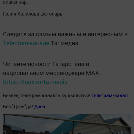
ясаганнар.
Гөлия Хәлилова фотолары
Следите за самым важным и интересным в
Telegram-канале
Татмедиа
Читайте новости Татарстана в
национальном мессенджере MАХ:
https://max.ru/tatmedia
Безнең телеграм каналга кушылыгыз!
Телеграм-канал
Без "Дзен"да!
Д
зен