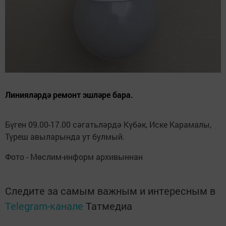
Линияләрдә ремонт эшләре бара.
Бүген 09.00-17.00 сәгатьләрдә Күбәк, Иске Карамалы,
Түреш авыларында ут булмый.
Фото - Мөслим-информ архивыннан
Следите за самым важным и интересным в
Telegram-канале
Татмедиа