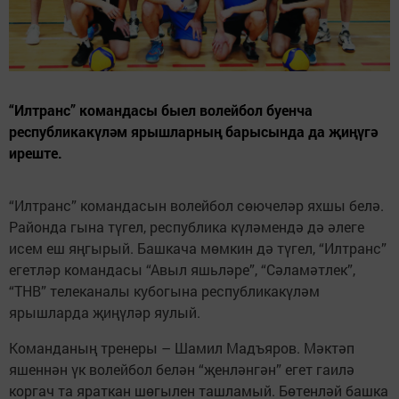
“Илтранс” командасы быел волейбол буенча
республикакүләм ярышларның барысында да җиңүгә
иреште.
“Илтранс” командасын волейбол сөючеләр яхшы белә.
Районда гына түгел, республика күләмендә дә әлеге
исем еш яңгырый. Башкача мөмкин дә түгел, “Илтранс”
егетләр командасы “Авыл яшьләре”, “Сәламәтлек”,
“ТНВ” телеканалы кубогына республикакүләм
ярышларда җиңүләр яулый.
Команданың тренеры – Шамил Мадъяров. Мәктәп
яшеннән үк волейбол белән “җенләнгән” егет гаилә
коргач та яраткан шөгылен ташламый. Бөтенләй башка