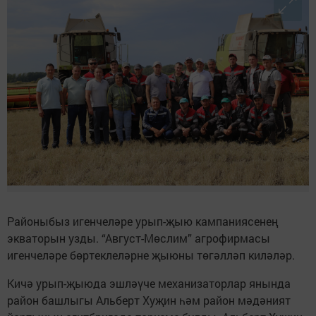
Районыбыз игенчеләре урып-җыю кампаниясенең
экваторын узды. “Август-Мөслим” агрофирмасы
игенчеләре бөртеклеләрне җыюны төгәлләп киләләр.
Кичә урып-җыюда эшләүче механизаторлар янында
район башлыгы Альберт Хуҗин һәм район мәдәният