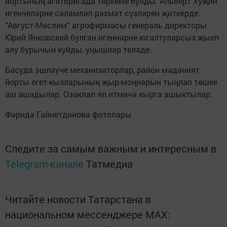
йортының агитбригада төркеме булды. Альберт Хуҗин
игенчеләрне сәламләп рәхмәт сүзләрен җиткерде.
“Август-Мөслим” агрофирмасы генераль директоры
Юрий Янковский булган игеннәрне югалтуларсыз җыеп
алу бурычын куйды, уңышлар теләде.
Басуда эшләүче механизаторлар, район мәдәният
йорты егет-кызларының җыр-моңнарын тыңлап төшке
аш ашадылар. Озаклап ял итмичә кырга ашыктылар.
Фәридә Гайнетдинова фотолары
Следите за самым важным и интересным в
Telegram-канале
Татмедиа
Читайте новости Татарстана в
национальном мессенджере MАХ: