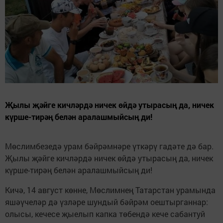
Җылы җәйге кичләрдә ничек өйдә утырасың да, ничек
күрше-тирәң белән аралашмыйсың ди!
Мөслимбезедә урам бәйрәмнәре үткәрү гадәте дә бар.
Җылы җәйге кичләрдә ничек өйдә утырасың да, ничек
күрше-тирәң белән аралашмыйсың ди!
Кичә, 14 август көнне, Мөслимнең Татарстан урамында
яшәүчеләр дә үзләре шундый бәйрәм оештырганнар:
олысы, кечесе җыелып капка төбендә кече сабантуй