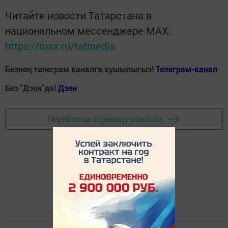
Читайте новости Татарстана в
национальном мессенджере MАХ:
https://max.ru/tatmedia
Безнең телеграм каналга кушылыгыз!
Телеграм-канал
Без "Дзен"да!
Д
зен
Перейти на страницу новости