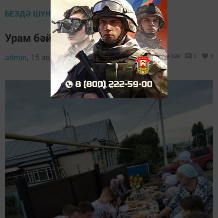
БЕЗДӘ ШУНДЫЙ ХӘЛЛӘР БАР
Урам бәйрәмен үткәргәннәр
admin,
15 август 2023 - 19:02
639
0
0