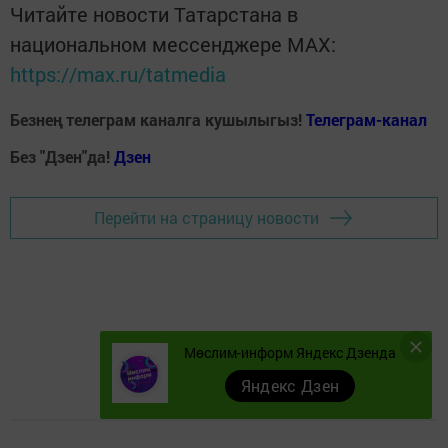
Читайте новости Татарстана в
национальном мессенджере MАХ:
https://max.ru/tatmedia
Безнең телеграм каналга кушылыгыз!
Телеграм-канал
Без "Дзен"да!
Д
зен
Перейти на страницу новости
Мөслим-информ Яндекс Дзенда
Яндекс Дзен