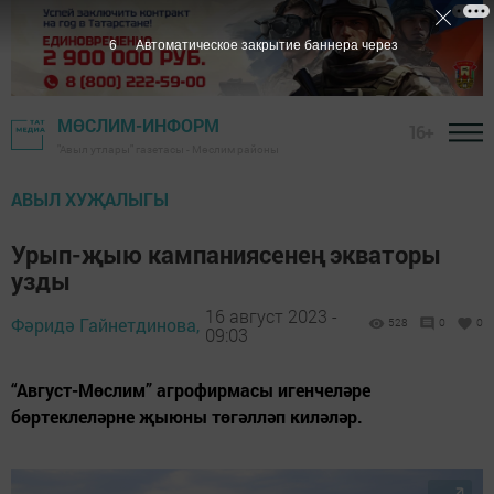
5
Автоматическое закрытие баннера через
МӨСЛИМ-ИНФОРМ
16+
"Авыл утлары" газетасы - Мөслим районы
АВЫЛ ХУҖАЛЫГЫ
Урып-җыю кампаниясенең экваторы
узды
16 август 2023 -
Фәридә Гайнетдинова,
528
0
0
09:03
“Август-Мөслим” агрофирмасы игенчеләре
бөртеклеләрне җыюны төгәлләп киләләр.