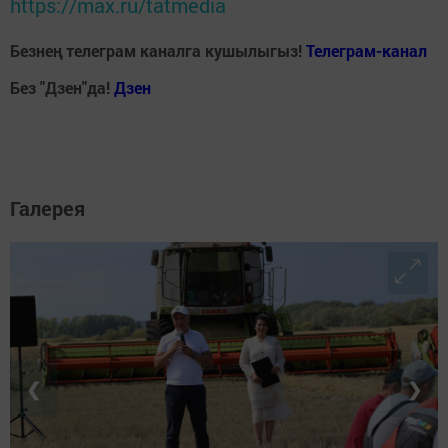
https://max.ru/tatmedia
Безнең телеграм каналга кушылыгыз!
Телеграм-канал
Без "Дзен"да!
Д
зен
Галерея
❮
❯