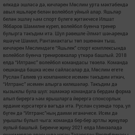
өлкәдә эшләсә дә, кичләрен Мөслим урта мәктәбендә
авыл яшьләре белән волейбол уйный алар. Яшьләр
белән эшләү һәм спорт бүлеге җитәкчесе Илшат
Яббаров Шамилне күреп, волейбол буенча тренер
булырга тәкъдим итә. Шул рәвешле Әлмәт шәһәрендә
яшәүче Шамил, Рантамактагы төп эшеннән тыш,
кичләрен Мөслимдәге “Яшьлек” спорт комплексында
волейбол буенча тренировкалар үткәрә башлый. 2018
елда “Илтранс” волейбол командасы төзелә. Команда
оешканда башка исем сайласалар да, Мөслим егете
Руслан Галиев үз компаниясе исемен тәкъдим иткәч,
“Илтранс” исемен алырга килешәләр. Тәкъдим дә
кызыклы була шул: эшмәкәр командага бердәм форма
алып бирергә һәм ярышларга йөрергә спонсорлык
ярдәме күрсәтергә вәгъдә итә. Руслан сүзендә тора, ул
бүген дә “Илтранс”ның даими иганәчесе. Исем дә
уңышлы булып чыга: команда бер-бер артлы җиңүләр
яулый башлый. Беренче җиңү 2021 елда Минзәләдә
яшүсмерләр арасында узган Татарстан Республикасы