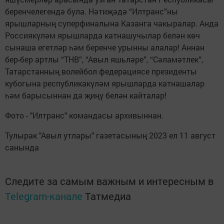
беренчелегендә була. Нәтиҗәдә “Илтранс”ны
ярышларның суперфиналына Казанга чакыралар. Анда
Россиякүләм ярышларда катнашучылар белән көч
сынаша егетләр һәм беренче урынны алалар! Аннан
бер-бер артлы “ТНВ”, “Авыл яшьләре”, “Сәламәтлек”,
Татарстанның волейбол федерациясе президенты
кубогына республикакүләм ярышларда катнашалар
һәм барысыннан да җиңү белән кайталар!
Фото - "Илтранс" командасы архивыннан.
Тулырак "Авыл утлары" газетасының 2023 ел 11 август
санында
Следите за самым важным и интересным в
Telegram-канале
Татмедиа