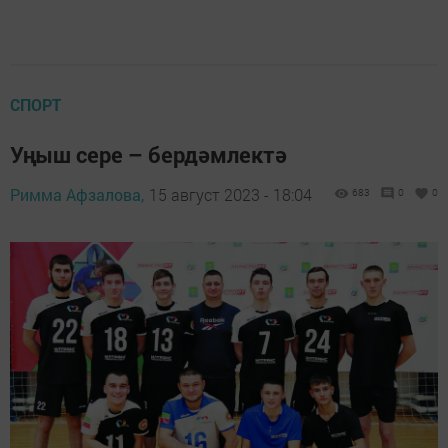
СПОРТ
Уңыш сере – бердәмлектә
Римма Афзалова,
15 август 2023 - 18:04
683
0
0