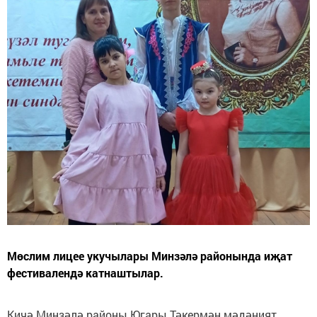
Мөслим лицее укучылары Минзәлә районында иҗат
фестивалендә катнаштылар.
Кичә Минзәлә районы Югары Тәкермән мәдәният