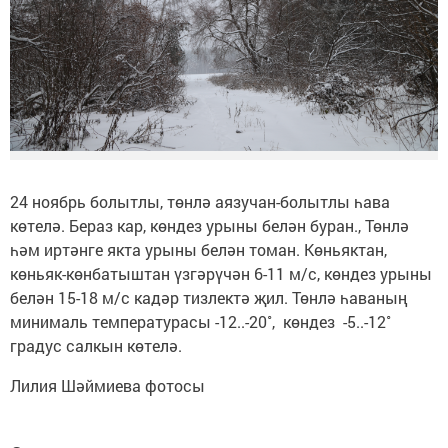
24 ноябрь болытлы, төнлә аязучан-болытлы һава
көтелә. Бераз кар, көндез урыны белән буран., Төнлә
һәм иртәнге якта урыны белән томан. Көньяктан,
көньяк-көнбатыштан үзгәрүчән 6-11 м/с, көндез урыны
белән 15-18 м/с кадәр тизлектә җил. Төнлә һаваның
минималь температурасы -12..-20˚, көндез -5..-12˚
градус салкын көтелә.
Лилия Шәймиева фотосы