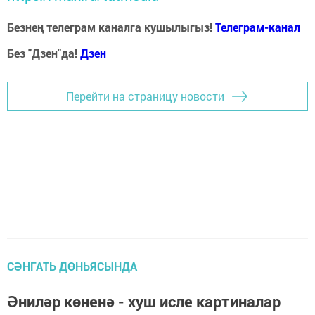
Безнең телеграм каналга кушылыгыз!
Телеграм-канал
Без "Дзен"да!
Д
зен
Перейти на страницу новости
СӘНГАТЬ ДӨНЬЯСЫНДА
Әниләр көненә - хуш исле картиналар