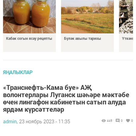
Кабак согын ясау рецепты
Бүләк авылы тарихы
Үткәннә
ЯҢАЛЫКЛАР
«Транснефть-Кама буе» АҖ
волонтерлары Луганск шәһәре мәктәбе
өчен лингафон кабинетын сатып алуда
ярдәм күрсәттеләр
admin,
23 ноябрь 2023 - 11:35
445
0
0