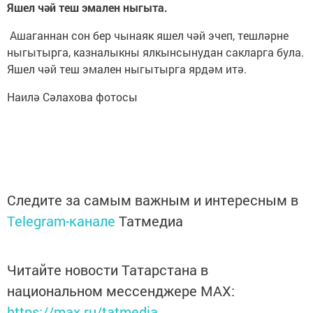
Яшел чәй теш эмален ныгыта.
Ашаганнан сон бер чынаяк яшел чәй эчеп, тешләрне
ныгытырга, казналыкны ялкынсынудан сакларга була.
Яшел чәй теш эмален ныгытырга ярдәм итә.
Наилә Сәлахова фотосы
Следите за самым важным и интересным в
Telegram-канале
Татмедиа
Читайте новости Татарстана в
национальном мессенджере MАХ:
https://max.ru/tatmedia