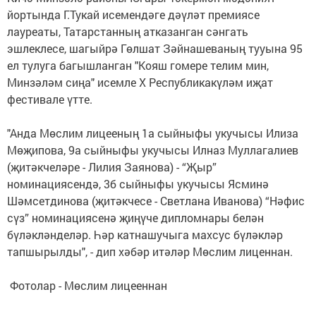
йортында Г.Тукай исемендәге дәүләт премиясе
лауреаты, Татарстанның атказанган сәнгать
эшлеклесе, шагыйрә Гөлшат Зәйнашеваның тууына 95
ел тулуга багышланган "Кояш гомере телим мин,
Минзәләм сиңа" исемле X Республикакүләм иҗат
фестивале үтте.
"Анда Мөслим лицееның 1а сыйныфы укучысы Илиза
Мөҗипова, 9а сыйныфы укучысы Илназ Муллагалиев
(җитәкчеләре - Лилия Заянова) - “Җыр”
номинациясендә, 3б сыйныфы укучысы Ясминә
Шәмсетдинова (җитәкчесе - Светлана Иванова) “Нәфис
сүз” номинациясенә җиңүче дипломнары белән
бүләкләнделәр. Һәр катнашучыга махсус бүләкләр
тапшырылды", - дип хәбәр итәләр Мөслим лиценнан.
Фотолар - Мөслим лицееннан