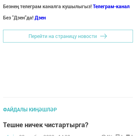
Безнең телеграм каналга кушылыгыз!
Телеграм-канал
Без "Дзен"да!
Д
зен
Перейти на страницу новости
ФАЙДАЛЫ КИҢӘШЛӘР
Тешне ничек чистартырга?