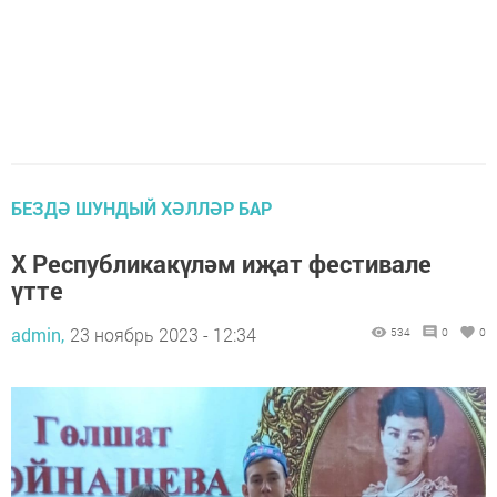
БЕЗДӘ ШУНДЫЙ ХӘЛЛӘР БАР
X Республикакүләм иҗат фестивале
үтте
admin,
23 ноябрь 2023 - 12:34
534
0
0