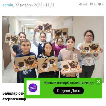
admin,
23 ноябрь 2023 - 11:31
618
0
0
Мөслим-информ Яндекс Дзенда
Яндекс Дзен
Балалар сәнгать мәктәбендә әниләр көненә бүләк
әзерләгәннәр.