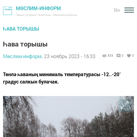
МӨСЛИМ-ИНФОРМ
16+
"Авыл утлары" газетасы - Мөслим районы
ҺАВА ТОРЫШЫ
Һава торышы
Мөслим-информ,
23 ноябрь 2023 - 16:33
533
0
0
Төнлә һаваның минималь температурасы -12..-20˚
градус салкын булачак.