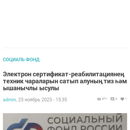
СОЦИАЛЬ ФОНД
Электрон сертификат-реабилитациянең
техник чараларын сатып алуның тиз һәм
ышанычлы ысулы
admin,
23 ноябрь 2023 - 15:35
571
0
1