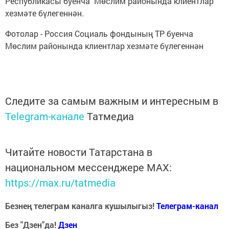
Республикасы буенча Мөслим районында клиентлар
хезмәте бүлегеннән.
Фотолар - Россия Социаль фондының ТР буенча
Мөслим районында клиентлар хезмәте бүлегеннән
Следите за самым важным и интересным в
Telegram-канале
Татмедиа
Читайте новости Татарстана в
национальном мессенджере MАХ:
https://max.ru/tatmedia
Безнең телеграм каналга кушылыгыз!
Телеграм-канал
Без "Дзен"да!
Д
зен