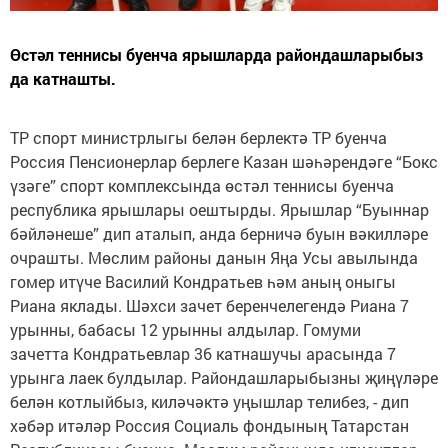
Өстәл теннисы буенча ярышларда райондашларыбыз
да катнашты.
ТР спорт министрлыгы белән берлектә ТР буенча
Россия Пенсионерлар берлеге Казан шәһәрендәге “Бокс
үзәге” спорт комплексында өстәл теннисы буенча
республика ярышлары оештырды. Ярышлар “Буыннар
бәйләнеше” дип аталып, анда берничә буын вәкилләре
очрашты. Мөслим районы данын Яңа Усы авылында
гомер итүче Василий Кондратьев һәм аның оныгы
Риана яклады. Шәхси зачет беренчелегендә Риана 7
урынны, бабасы 12 урынны алдылар. Гомуми
зачетта Кондратьевлар 36 катнашучы арасында 7
урынга лаек булдылар. Райондашларыбызны җиңүләре
белән котлыйбыз, киләчәктә уңышлар телибез, - дип
хәбәр итәләр Россия Социаль фондының Татарстан