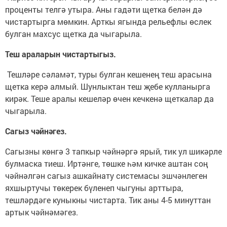
проценты телгә утыра. Аны гадәти щетка белән дә
чистартырга мөмкин. Арткы ягында рельефлы өслек
булган махсус щетка да чыгарыла.
Теш араларын чистартыгыз.
Тешләре сәламәт, туры булган кешенең теш арасына
щетка керә алмый. Шунлыктан теш җебе кулланырга
кирәк. Теше аралы кешеләр өчен кечкенә щеткалар да
чыгарыла.
Сагыз чәйнәгез.
Сагызны көнгә 3 тапкыр чәйнәргә ярый, тик ул шикәрле
булмаска тиеш. Иртәнге, төшке һәм кичке аштан соң
чәйнәлгән сагыз ашкайнату системасы эшчәнлеген
яхшыртучы төкерек бүленеп чыгуны арттыра,
тешләрдәге куныкны чистарта. Тик аны 4-5 минуттан
артык чәйнәмәгез.