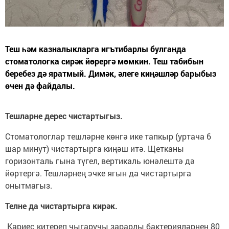
Теш һәм казналыкларга игътибарлы булганда
стоматологка сирәк йөрергә мөмкин. Теш табибын
беребез дә яратмый. Димәк, әлеге киңәшләр барыбыз
өчен дә файдалы.
Тешларне дерес чистартыгыз.
Стоматологлар тешләрне көнгә ике тапкыр (уртача 6
шар минут) чистартырга киңәш итә. Щетканы
горизонталь гына түгел, вертикаль юнәлештә дә
йөртергә. Тешләрнең эчке ягын да чистартырга
онытмагыз.
Телне да чистартырга кирәк.
Кариес китереп чыгаручы зарарлы бактерияләрнең 80