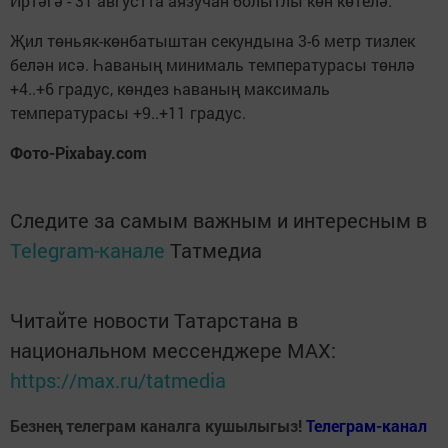
Иртәгә - 31 августта аязучан болытлы көн көтелә.
Җил төньяк-көнбатыштан секундына 3-6 метр тизлек
белән исә. Һаваның минималь температурасы төнлә
+4..+6 градус, көндез һаваның максималь
температурасы +9..+11 градус.
Фото-Pixabay.com
Следите за самым важным и интересным в
Telegram-канале
Татмедиа
Читайте новости Татарстана в
национальном мессенджере MАХ:
https://max.ru/tatmedia
Безнең телеграм каналга кушылыгыз!
Телеграм-канал