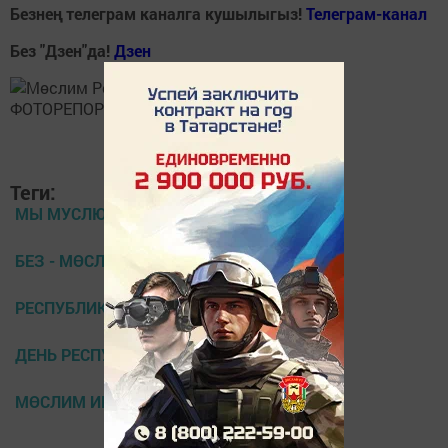
Безнең телеграм каналга кушылыгыз!
Телеграм-канал
Без "Дзен"да!
Д
зен
Теги:
МЫ МУСЛЮМОВЦЫ
БЕЗ - МӨСЛИМЛЕЛӘР!
РЕСПУБЛИКА КӨНЕ
ДЕНЬ РЕСПУБЛИКИ
МӨСЛИМ ИНФОРМ