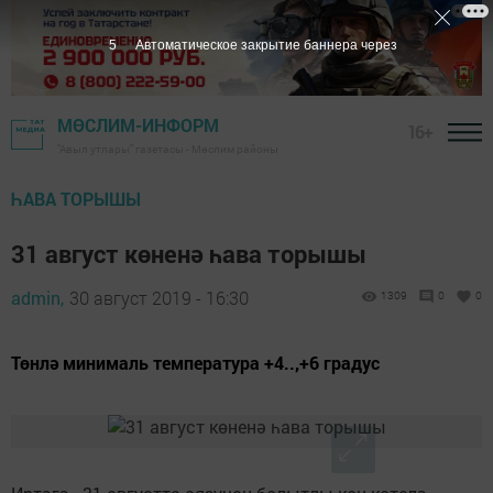
4
Автоматическое закрытие баннера через
МӨСЛИМ-ИНФОРМ
16+
"Авыл утлары" газетасы - Мөслим районы
ҺАВА ТОРЫШЫ
31 август көненә һава торышы
admin,
30 август 2019 - 16:30
1309
0
0
Төнлә минималь температура +4..,+6 градус