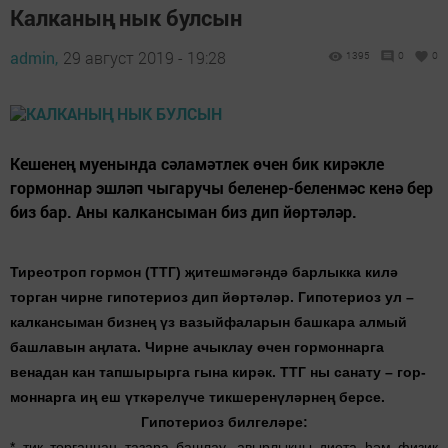
Калканың нык булсын
admin,
29 август 2019 - 19:28
1395
0
0
Кешенең муенында сәламәтлек өчен бик кирәкле
гормоннар эшләп чыгаручы беленер-беленмәс кенә бер
биз бар. Аны калкансыман биз дип йөртәләр.
Тиреотроп гормон (ТТГ)
җ
итешм
ә
г
ә
нд
ә
барлыкка кил
ә
торган чирне гипотериоз дип й
ө
рт
ә
л
ә
р
.
Гипотериоз ул –
калкансыман бизне
ң
ү
з
вазыйфаларын башкара алмый
башлавын а
ң
лата
. Чирне ачыклау
ө
чен
гормоннарга
венадан кан тапшырырга гына кир
ә
к
. ТТГ ны санату – гор­
моннарга и
ң
еш
ү
тк
ә
рел
ү
че
тикшерен
ү
л
ә
рне
ң берсе.
Гипотериоз билгеләре:
* тик торганнан таза­ра башлау, авырлыкны ди­ета һәм физик