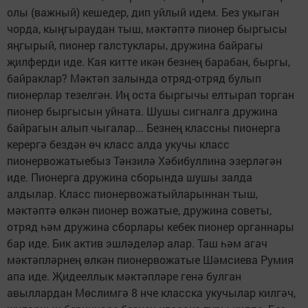
олы (важный) кешедер, дип уйлый идем. Без укыган
чорда, кыңгыраудан тыш, мәктәптә пионер быргысы
яңгырый, пионер галстуклары, дружина байрагы
җилферди иде. Кая китте икән безнең барабан, быргы,
байраклар? Мәктәп залында отряд-отряд булып
пионерлар тезелгән. Иң оста быргычы елтырап торган
пионер быргысын уйната. Шушы сигналга дружина
байрагын алып чыгалар... Безнең классны пионерга
керергә бездән өч класс алда укучы класс
пионервожатыебыз Тәнзилә Хәбибуллина эзерләгән
иде. Пионерга дружина сборында шушы залда
алдылар. Класс пионервожатыйларыннан тыш,
мәктәптә өлкән пионер вожатые, дружина советы,
отряд һәм дружина сборлары кебек пионер органнары
бар иде. Бик актив эшләделәр алар. Таш һәм агач
мәктәпләрнең өлкән пионервожатые Шәмсиева Румия
апа иде. Җидееллык мәктәпләре генә булган
авыллардан Мөслимгә 8 нче класска укучылар килгәч,