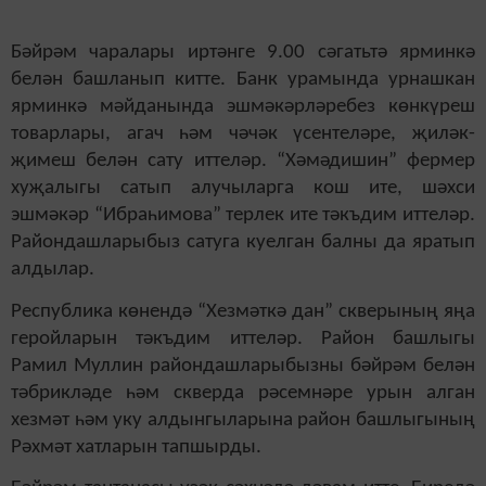
Бәйрәм чаралары иртәнге 9.00 сәгатьтә ярминкә
белән башланып китте. Банк урамында урнашкан
ярминкә мәйданында эшмәкәрләребез көнкүреш
товарлары, агач һәм чәчәк үсентеләре, җиләк-
җимеш белән сату иттеләр. “Хәмәдишин” фермер
хуҗалыгы сатып алучыларга кош ите, шәхси
эшмәкәр “Ибраһимова” терлек ите тәкъдим иттеләр.
Райондашларыбыз сатуга куелган балны да яратып
алдылар.
Республика көнендә “Хезмәткә дан” скверының яңа
геройларын тәкъдим иттеләр. Район башлыгы
Рамил Муллин райондашларыбызны бәйрәм белән
тәбрикләде һәм скверда рәсемнәре урын алган
хезмәт һәм уку алдынгыларына район башлыгының
Рәхмәт хатларын тапшырды.