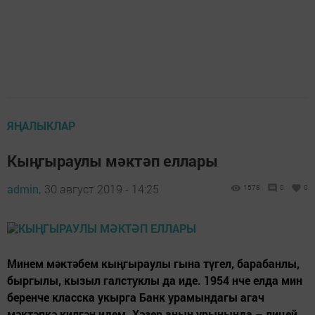
ЯҢАЛЫКЛАР
Кыңгыраулы мәктәп еллары
admin,
30 август 2019 - 14:25
1578
0
0
Минем мәктәбем кыңгыраулы гына түгел, барабанлы,
быргылы, кызыл галстуклы да иде. 1954 нче елда мин
беренче класска укырга Банк урамындагы агач
мәктәпкә килгән идем. Хәзер аның урынында – лицей