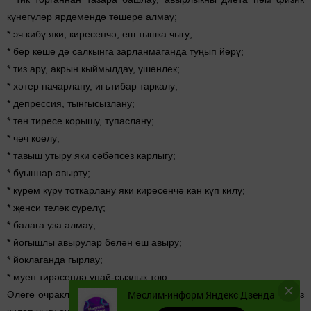
күнегүләр ярдәмендә төшерә алмау;
* эч кибү яки, киресенчә, еш тышка чыгу;
* бер кеше дә салкын­га зарланмаганда туңып йөрү;
* тиз ару, акрын кый­мылдау, үшәнлек;
* хәтер начарлану, игъ­тибар таркалу;
* депрессия, тынгысыз­лану;
* тән тиресе корышу, тупаслану;
* чәч коелу;
* тавыш утыру яки сәбәпсез карлыгу;
* буыннар авырту;
* күрем күрү тоткарла­ну яки киресенчә кан күп килү;
* җенси теләк сүрелү;
* балага уза алмау;
* йогышлы авырулар белән еш авыру;
* йоклаганда гырлау;
* муен тирәсендә уңай-сызлык тою.
Мөслим-информ Яндекс Дзенда
Әлеге очракларда ТТГ ны билгеләү аеруча мөһим. Гипотериоз