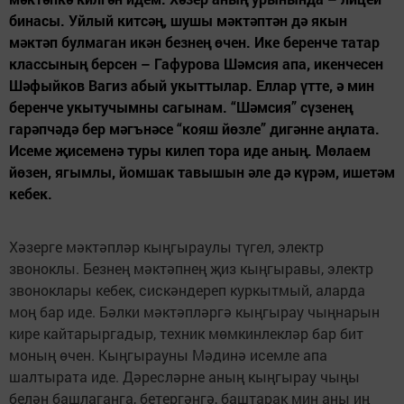
бинасы. Уйлый китсәң, шушы мәктәптән дә якын
мәктәп булмаган икән безнең өчен. Ике беренче татар
классының берсен – Гафурова Шәмсия апа, икенчесен
Шәфыйков Вагиз абый укыттылар. Еллар үтте, ә мин
беренче укытучымны сагынам. “Шәмсия” сүзенең
гарәпчәдә бер мәгънәсе “кояш йөзле” дигәнне аңлата.
Исеме җисеменә туры килеп тора иде аның. Мөлаем
йөзен, ягымлы, йомшак тавышын әле дә күрәм, ишетәм
кебек.
Хәзерге мәктәпләр кыңгыраулы түгел, электр
звоноклы. Безнең мәктәпнең җиз кыңгыравы, электр
звоноклары кебек, сискәндереп куркытмый, аларда
моң бар иде. Бәлки мәктәпләргә кыңгырау чыңнарын
кире кайтарыргадыр, техник мөмкинлекләр бар бит
моның өчен. Кыңгырауны Мәдинә исемле апа
шалтырата иде. Дәресләрне аның кыңгырау чыңы
белән башлаганга, бетергәнгә, баштарак мин аны иң