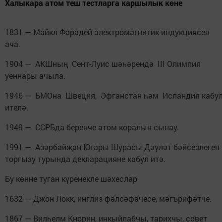
Халыкара атом теш тестларга каршылык көне
1831 — Майкл Фарадей электромагнитик индукциясен
ача.
1904 — АКШның Сент-Луис шәһәрендә III Олимпия
уеннары ачыла.
1946 — БМОна Швеция, Әфганстан һәм Исландия кабу
ителә.
1949 — ССРБда беренче атом коралын сынау.
1991 — Азәрбайҗан Югары Шурасы Дәүләт бәйсезлеген
торгызу турында декларацияне кабул итә.
Бу көнне туган күренекле шәхесләр
1632 — Джон Локк, инглиз фәлсәфәчесе, мәгърифәтче.
1867 — Вилһелм Кнорин, инкыйлабчы, тарихчы, совет