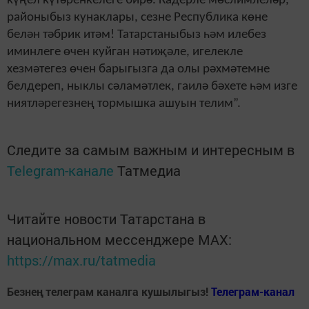
күңел күтәренкелеге бирә. Кадерле мөслимлеләр,
районыбыз кунаклары, сезне Республика көне
белән тәбрик итәм! Татарстаныбыз һәм илебез
иминлеге өчен куйган нәтиҗәле, игелекле
хезмәтегез өчен барыгызга да олы рәхмәтемне
белдереп, ныклы сәламәтлек, гаилә бәхете һәм изге
ниятләрегезнең тормышка ашуын телим”.
Следите за самым важным и интересным в
Telegram-канале
Татмедиа
Читайте новости Татарстана в
национальном мессенджере MАХ:
https://max.ru/tatmedia
Безнең телеграм каналга кушылыгыз!
Телеграм-канал