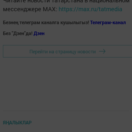
Читайте новости Татарстана в национальном
мессенджере MАХ:
https://max.ru/tatmedia
Безнең телеграм каналга кушылыгыз!
Телеграм-канал
Без "Дзен"да!
Д
зен
Перейти на страницу новости
ЯҢАЛЫКЛАР