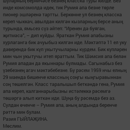
шуларның берничәсе безнең класска туры килде. Без
инде комсомолда идек, тик Румия апа безне төрле
пионер эшләренә тартты. Беркөнне ул безнең класска
кереп чыккач, авылдан килгән кызларның берсе аның
турында, ямьсез сүз әйтеп: “Иренен дә буяган,
җитмәсә”, – дип куйды. Яраткан Румия апабызны
хурлаганга бик ачуыбыз килгән иде. Мәктәптә 11 ел уку
дәверендә бик күп укытучыларны күрдем. Бик күпләрен
мин чын укытучы итеп яраттым. Тик Шәмсия апа белән
Румия ападан да якыннары булмады. Сагынабыз без
үзебезнең агач мәктәбебезне. Бу рәсем 1959 нчы елның
29 маенда бишенче классның соңгы кыңгыравыннан
соң төшелгән. Класс таралышып беткәндә генә, Румия
апа кереп, калганнарыбызны истәлеккә рәсемгә
төшәргә алып киткән иде. Шуңа бу рәсемдә без аз.
Сулдан өченче – Румия апа, аның алдында беренче
рәттә мин булам.
Разия ГЫЙЛАҖИНА.
Мөслим.