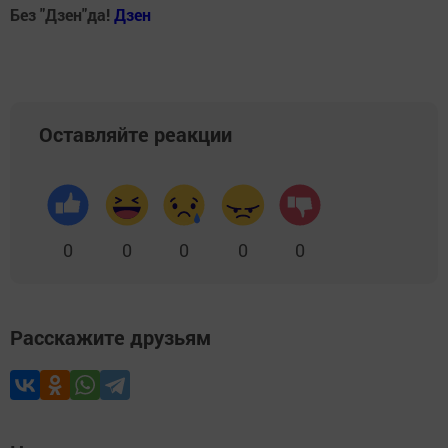
Без "Дзен"да!
Д
зен
Оставляйте реакции
0
0
0
0
0
Расскажите друзьям