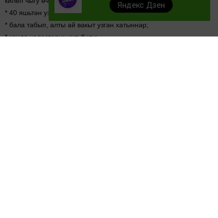
килеп чыгу өчен өстәмә сәбәпләр дә бар. Болар түбәндәгеләр:
Яндекс Дзен
* 40 яшьтән узган ха­нымнар;
* бала табып, алты ай вакыт узган хатыннар;
* канда холестерин күп булу;
* калкансыман бизендә элегрәк берәр чире булган кешеләр;
* кайчандыр башын яки муен тирәсен нур­лар ярдәмендә
дәвалаган кешеләр;
* литий яки амиодарон (кордарон) кебек дарулар эчүчеләр;
* аддисон авыруы, шикәр диабеты (1 нче тип), ревматоид,
артрит кебек чирләр белән авыручылар;
* якын туганнарында калкансыман биз авырула­ры булу;
* УЗИдан караганда калкансыман бизнең зу­райганы күренү.
Калкансыман биз үз ва­зыйфаларын башкара ал­сын өчен
организмга йод кирәк. Ул гормоннар ба­лансын саклый, баш
миен эшләтә, иммунитетны тәэмин итә. Хәтта кешенең
интеллект дәрәҗәсе дә йод микъдарына бәйле. Йод
җитешмәгәндә йөрәк һәм кан тамырлары авырлык кичерә.
Мускуллар авырту, елаклык, тән тиресе бозы­лу да йод белән