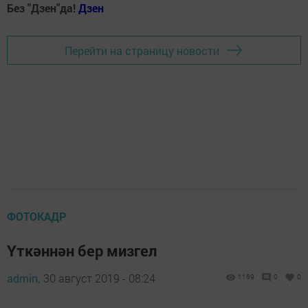
Без "Дзен"да!
Д
зен
Перейти на страницу новости
ФОТОКАДР
Үткәннән бер мизгел
admin,
30 август 2019 - 08:24
1169
0
0