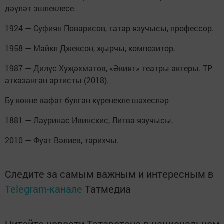
дәүләт эшлеклесе.
1924 — Суфиян Поварисов, татар язучысы, профессор.
1958 — Майкл Джексон, җырчы, композитор.
1987 — Дилүс Хуҗәхмәтов, «Әкият» театры актеры. ТР
атказанган артисты (2018).
Бу көнне вафат булган күренекле шәхесләр
1881 — Лауринас Ивинскис, Литва язучысы.
2010 — Фуат Вәлиев, тарихчы.
Следите за самым важным и интересным в
Telegram-канале
Татмедиа