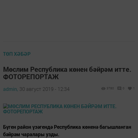
ТӨП ХӘБӘР
Мөслим Республика көнен бәйрәм итте.
ФОТОРЕПОРТАЖ
admin,
30 август 2019 - 12:34
3780
0
1
Бүген район үзәгендә Республика көненә багышланган
бәйрәм чаралары узды.