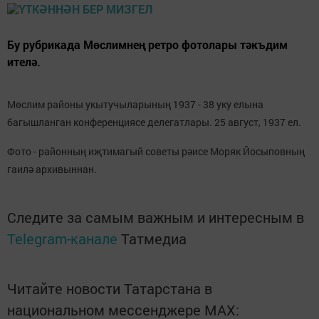
Бу рубрикада Мөслимнең ретро фотолары тәкъдим
ителә.
Мөслим районы укытучыларының 1937 - 38 уку елына
багышланган конференциясе делегатлары. 25 август, 1937 ел.
Фото - районның иҗтимагый советы рәисе Моряк Йосыповның
гаилә архивыннан.
Следите за самым важным и интересным в
Telegram-канале
Татмедиа
Читайте новости Татарстана в
национальном мессенджере MАХ: