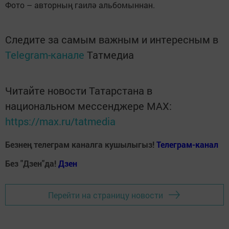
Фото – авторның гаилә альбомыннан.
Следите за самым важным и интересным в
Telegram-канале
Татмедиа
Читайте новости Татарстана в
национальном мессенджере MАХ:
https://max.ru/tatmedia
Безнең телеграм каналга кушылыгыз!
Телеграм-канал
Без "Дзен"да!
Д
зен
Перейти на страницу новости