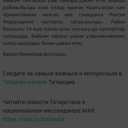
Бәйрәм тантанасы үзәк сәхнәдә дәвам итте. Биредә
районыбызда озак еллар яшәгән Кыргызстан һәм
Әрманстаннан килгән ике гражданга Россия
Федерациясе паспорты тапшырылды. Район
башлыгы 14 яше тулган алты укучыга да паспортлар
тапшырды. Бәйрәм чарасы район үзешчәннәренең
матур җырлары белән дәвам итте.
Вадим Миннебаев фотолары.
Следите за самым важным и интересным в
Telegram-канале
Татмедиа
Читайте новости Татарстана в
национальном мессенджере MАХ:
https://max.ru/tatmedia