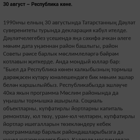
30 август – Республика көне.
1990нчы елның 30 августында Татарстанның Дәүләт
суверенитеты турында декларация кабул ителде.
Дәүләтчелегебез үсешендә яңа сәхифә ачкан әлеге
мөһим дата уңаеннан район башлыгы, район
Советы рәисе барлык мөслимлеләргә бәйрәм
котлавын җиткерде. Анда мондый юллар бар:
“Быел да Республика көнен халкыбызның тормыш
дәрәҗәсен күтәрү юнәлешендәге бик мөһим эшләр
белән каршылыйбыз. Республикабызда эшләүче
40ка якын программа Мөслим районында да
уңышлы тормышка ашырыла. Социаль
объектларны, күпфатирлы йортларны капиталь
ремонтлау, юл төзү, урам-юл челтәрен, күпфатирлы
йортлар ишегалларын төзекләндерү кебек
программалар барлык райондашларыбызга да