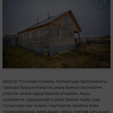
Депутат Россиядә социаль газлаштыру программасы
гамәлдә булуын искәртте, аның буенча газүткәргеч
участок чигенә кадәр бушлай үткәрелә. Аның
сүзләренчә, гражданнарга урам буенча торба сузу,
тоташтыру һәм тышкы газүткәргеч проекты өчен
түләргә кирәкми, әмма казан, плитә, счетчик сатып алу