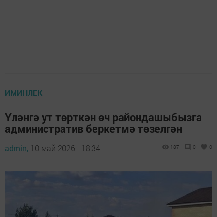
ИМИНЛЕК
Үләнгә ут төрткән өч райондашыбызга
административ беркетмә төзелгән
admin,
10 май 2026 - 18:34
187
0
0