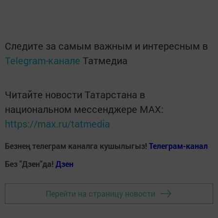
Следите за самым важным и интересным в
Telegram-канале
Татмедиа
Читайте новости Татарстана в
национальном мессенджере MАХ:
https://max.ru/tatmedia
Безнең телеграм каналга кушылыгыз!
Телеграм-канал
Без "Дзен"да!
Д
зен
Перейти на страницу новости