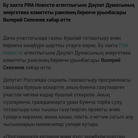
Бу хакта РИА Новости агентлыгына Дәүләт Думасының
энергетика комитеты рәисенең беренче урынбасары
Валерий Селезнев хәбәр итте
Дача участогында газны бушлай тоташтыру өчен
берничә мәҗбүри шартны үтәргә кирәк. Бу хакта
РИА
Новости
агентлыгына Дәүләт Думасының энергетика
комитеты рәисенең беренче урынбасары
Валерий
Селезнев
хәбәр итте.
Депутат Россиядә социаль газлаштыру программасы
гамәлдә булуын искәртте, аның буенча газүткәргеч
участок чигенә кадәр бушлай үткәрелә. Аның
сүзләренчә, гражданнарга урам буенча торба сузу,
тоташтыру һәм тышкы газүткәргеч проекты өчен
түләргә кирәкми, әмма казан, плитә, счетчик сатып алу
чыгымнарын милекчеләр үзләре күтәрә.
«Программада катнашу өчен дүрт мәҗбүри шартны