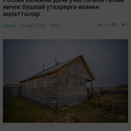
ничек бушлай үткәрергә икәнен
аңлаттылар
admin,
10 май 2026 - 19:00
219
0
0