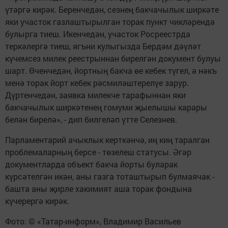
үтәргә кирәк. Беренчедән, сезнең бакчачылык ширкәте
яки участок газлаштырылган торак пункт чикләрендә
булырга тиеш. Икенчедән, участок Росреестрда
теркәлергә тиеш, ягъни кулыгызда Бердәм дәүләт
күчемсез милек реестрыннан бирелгән документ булуы
шарт. Өченчедән, йортның бакча өе кебек түгел, ә нәкъ
менә торак йорт кебек рәсмиләштерелүе зарур.
Дүртенчедән, заявка милекче тарафыннан яки
бакчачылык ширкәтенең гомуми җыелышы карары
белән бирелә», - дип билгеләп үтте Селезнев.
Парламентарий ачыклык керткәнчә, иң киң таралган
проблемаларның берсе - төзелеш статусы. Әгәр
документларда объект бакча йорты буларак
күрсәтелгән икән, аны газга тоташтырып булмаячак -
башта аны җирле хакимият аша торак фондына
күчерергә кирәк.
Фото: © «Татар-информ», Владимир Васильев