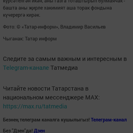
күрсәтелгән икән, аны газга тоташтырып булмаячак -
башта аны җирле хакимият аша торак фондына
күчерергә кирәк.
Фото: © «Татар-информ», Владимир Васильев
Чыганак: Татар информ
Следите за самым важным и интересным в
Telegram-канале
Татмедиа
Читайте новости Татарстана в
национальном мессенджере MАХ:
https://max.ru/tatmedia
Безнең телеграм каналга кушылыгыз!
Телеграм-канал
Без "Дзен"да!
Д
зен