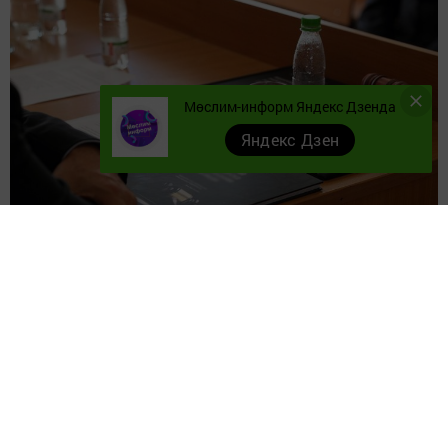
Мөслим-информ Яндекс Дзенда
Яндекс Дзен
Приговор суда не вступил в законную силу
Прокуратура Муслюмовского района поддержала
государственное обвинение по уголовному делу в
отношении 53 летнего мужчины.