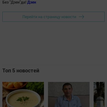
Без "Дзен"да!
Д
зен
Перейти на страницу новости
Топ 5 новостей