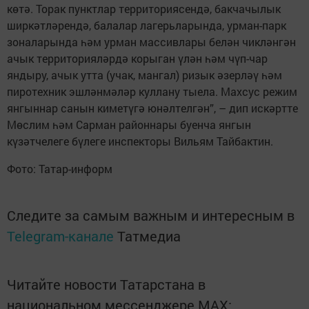
көтә. Торак пунктлар территориясендә, бакчачылык
ширкәтләрендә, балалар лагерьларында, урман-парк
зоналарында һәм урман массивлары белән чикләнгән
ачык территорияләрдә корыган үлән һәм чүп-чар
яндыру, ачык утта (учак, мангал) ризык әзерләү һәм
пиротехник эшләнмәләр куллану тыела. Махсус режим
янгыннар санын киметүгә юнәлтелгән”, – дип искәртте
Мөслим һәм Сарман районнары буенча янгын
күзәтчелеге бүлеге инспекторы Вильям Тайбактин.
Фото: Татар-информ
Следите за самым важным и интересным в
Telegram-канале
Татмедиа
Читайте новости Татарстана в
национальном мессенджере MАХ: