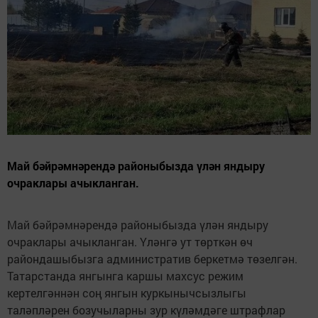
Май бәйрәмнәрендә районыбызда үлән яндыру
очраклары ачыкланган.
Май бәйрәмнәрендә районыбызда үлән яндыру
очраклары ачыкланган. Үләнгә ут төрткән өч
райондашыбызга административ беркетмә төзелгән.
Татарстанда янгынга каршы махсус режим
кертелгәннән соң янгын куркынычсызлыгы
таләпләрен бозучыларны зур күләмдәге штрафлар