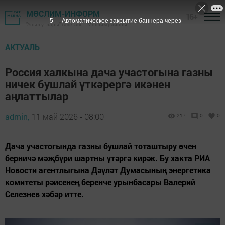
МӨСЛИМ-ИНФОРМ
16+
3
Автоматическое закрытие баннера через
"Авыл утлары" газетасы - Мөслим районы
АКТУАЛЬ
Россия халкына дача участогына газны
ничек бушлай үткәрергә икәнен
аңлаттылар
admin,
11 май 2026 - 08:00
217
0
0
Дача участогында газны бушлай тоташтыру өчен
берничә мәҗбүри шартны үтәргә кирәк. Бу хакта РИА
Новости агентлыгына Дәүләт Думасының энергетика
комитеты рәисенең беренче урынбасары Валерий
Селезнев хәбәр итте.