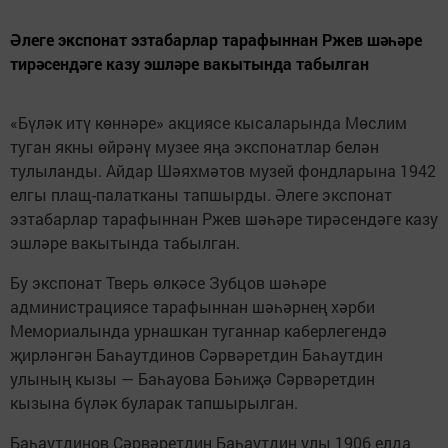
Әлеге экспонат эзтабарлар тарафыннан Ржев шәһәре
тирәсендәге казу эшләре вакытында табылган
«Бүләк итү көннәре» акциясе кысаларында Мөслим
туган якны өйрәнү музее яңа экспонатлар белән
тулыланды. Айдар Шәяхмәтов музей фондларына 1942
елгы плащ-палатканы тапшырды. Әлеге экспонат
эзтабарлар тарафыннан Ржев шәһәре тирәсендәге казу
эшләре вакытында табылган.
Бу экспонат Тверь өлкәсе Зубцов шәһәре
администрациясе тарафыннан шәһәрнең хәрби
Мемориалында урнашкан туганнар каберлегендә
җирләнгән Баһаутдинов Сәрвәретдин Баһаутдин
улының кызы — Баһауова Бәһиҗә Сәрвәретдин
кызына бүләк буларак тапшырылган.
Баһаутдинов Сәрвәретдин Баһаутдин улы 1906 елда