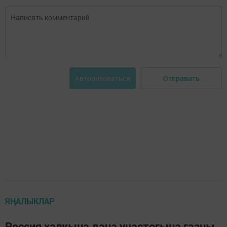
Отправить
Авторизоваться
ЯҢАЛЫКЛАР
Россия халкына дача участогына газны