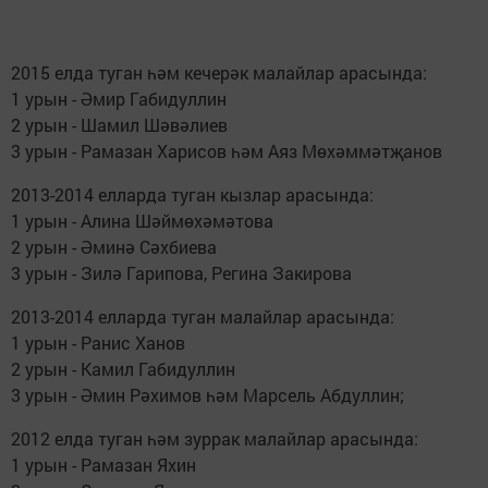
2015 елда туган һәм кечерәк малайлар арасында:
1 урын - Әмир Габидуллин
2 урын - Шамил Шәвәлиев
3 урын - Рамазан Харисов һәм Аяз Мөхәммәтҗанов
2013-2014 елларда туган кызлар арасында:
1 урын - Алина Шәймөхәмәтова
2 урын - Әминә Сәхбиева
3 урын - Зилә Гарипова, Регина Закирова
2013-2014 елларда туган малайлар арасында:
1 урын - Ранис Ханов
2 урын - Камил Габидуллин
3 урын - Әмин Рәхимов һәм Марсель Абдуллин;
2012 елда туган һәм зуррак малайлар арасында:
1 урын - Рамазан Яхин