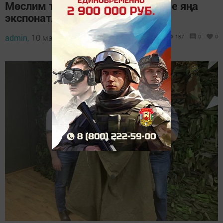
Мөслим туган якны өйрәнү музее яңа
экспонатлар белән тулыланды
admin,
10 май 2026 - 17:00
187
0
0