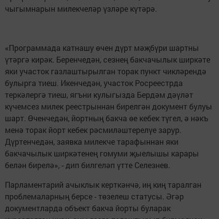
чыгымнарын милекчеләр үзләре күтәрә.
«Программада катнашу өчен дүрт мәҗбүри шартны
үтәргә кирәк. Беренчедән, сезнең бакчачылык ширкәте
яки участок газлаштырылган торак пункт чикләрендә
булырга тиеш. Икенчедән, участок Росреестрда
теркәлергә тиеш, ягъни кулыгызда Бердәм дәүләт
күчемсез милек реестрыннан бирелгән документ булуы
шарт. Өченчедән, йортның бакча өе кебек түгел, ә нәкъ
менә торак йорт кебек рәсмиләштерелүе зарур.
Дүртенчедән, заявка милекче тарафыннан яки
бакчачылык ширкәтенең гомуми җыелышы карары
белән бирелә», - дип билгеләп үтте Селезнев.
Парламентарий ачыклык керткәнчә, иң киң таралган
проблемаларның берсе - төзелеш статусы. Әгәр
документларда объект бакча йорты буларак