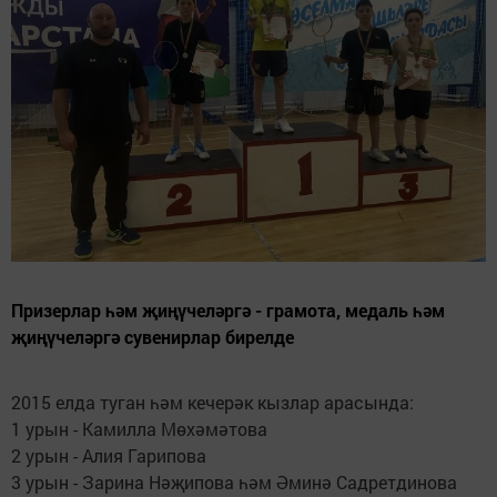
Призерлар һәм җиңүчеләргә - грамота, медаль һәм
җиңүчеләргә сувенирлар бирелде
2015 елда туган һәм кечерәк кызлар арасында:
1 урын - Камилла Мөхәмәтова
2 урын - Алия Гарипова
3 урын - Зарина Нәҗипова һәм Әминә Садретдинова