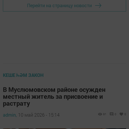
Перейти на страницу новости
КЕШЕ ҺӘМ ЗАКОН
В Муслюмовском районе осужден
местный житель за присвоение и
растрату
admin,
10 май 2026 - 15:14
91
0
0