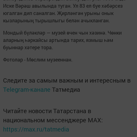
Иске Вәрәш авылында туган. Ул 83 ел буе хәбәрсез
югалган дип саналган. Җирләнгән урыны онык
кызларының тырышлыгы белән ачыкланган.
Мондый бүләкләр — музей өчен чын хәзинә. Чөнки
аларның һәркайсы артында тарих, язмыш һәм
буыннар хәтере тора.
Фотолар - Мөслим музееннан.
Следите за самым важным и интересным в
Telegram-канале
Татмедиа
Читайте новости Татарстана в
национальном мессенджере MАХ:
https://max.ru/tatmedia