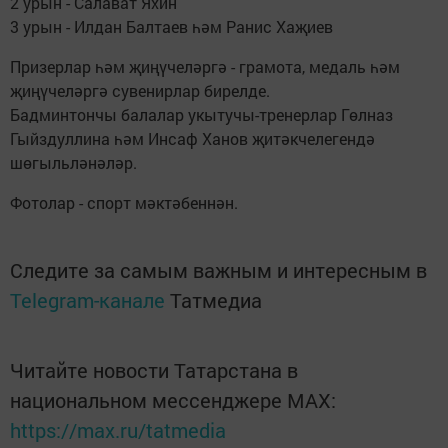
2 урын - Салават Яхин
3 урын - Илдан Балтаев һәм Ранис Хаҗиев
Призерлар һәм җиңүчеләргә - грамота, медаль һәм
җиңүчеләргә сувенирлар бирелде.
Бадминтончы балалар укытучы-тренерлар Гөлназ
Гыйздуллина һәм Инсаф Ханов җитәкчелегендә
шөгыльләнәләр.
Фотолар - спорт мәктәбеннән.
Следите за самым важным и интересным в
Telegram-канале
Татмедиа
Читайте новости Татарстана в
национальном мессенджере MАХ:
https://max.ru/tatmedia