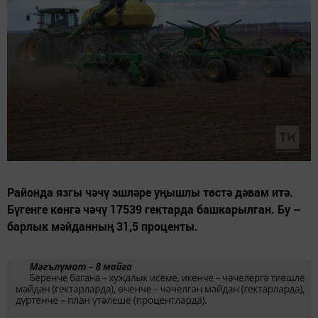
Районда язгы чәчү эшләре уңышлы төстә дәвам итә.
Бүгенге көнгә чәчү 17539 гектарда башкарылган. Бу –
барлык мәйданның 31,5 проценты.