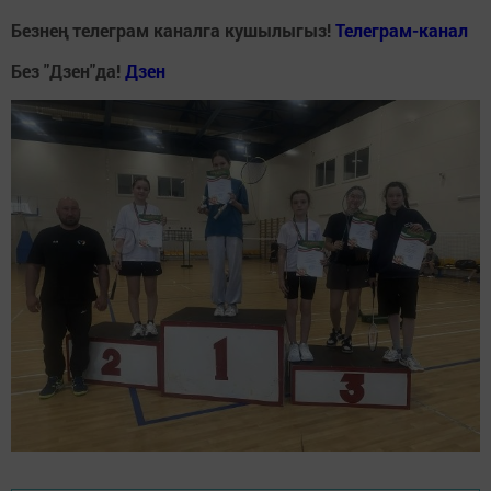
Безнең телеграм каналга кушылыгыз!
Телеграм-канал
Без "Дзен"да!
Д
зен