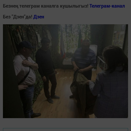
Безнең телеграм каналга кушылыгыз!
Телеграм-канал
Без "Дзен"да!
Д
зен