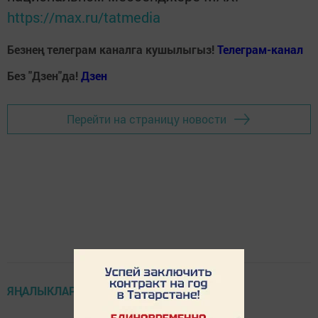
https://max.ru/tatmedia
Безнең телеграм каналга кушылыгыз!
Телеграм-канал
Без "Дзен"да!
Д
зен
Перейти на страницу новости
ЯҢАЛЫКЛАР