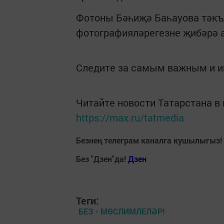
Фотоны Бәһиҗә Баһауова тәкъд
фотографияләрегезне җибәрә 
Следите за самым важным и 
Читайте новости Татарстана 
https://max.ru/tatmedia
Безнең телеграм каналга кушылыгыз!
Без "Дзен"да!
Д
зен
Теги:
БЕЗ - МӨСЛИМЛЕЛӘР!