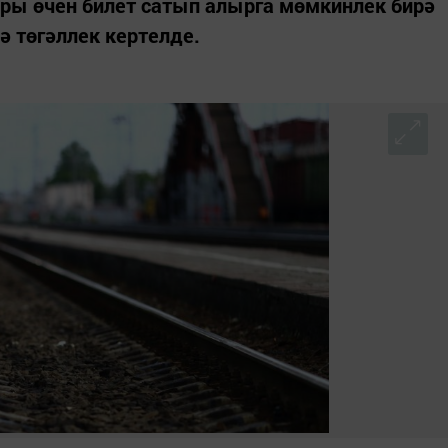
ры өчен билет сатып алырга мөмкинлек бирә
ә төгәллек кертелде.