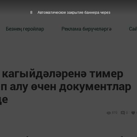
7
Автоматическое закрытие баннера через
Безнең геройлар
Реклама бирүчеләргә
Сай
 кагыйдәләренә тимер
п алу өчен документлар
де
570
0