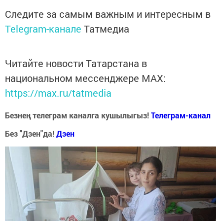
Следите за самым важным и интересным в
Telegram-канале
Татмедиа
Читайте новости Татарстана в
национальном мессенджере MАХ:
https://max.ru/tatmedia
Безнең телеграм каналга кушылыгыз!
Телеграм-канал
Без "Дзен"да!
Д
зен