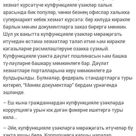
хезмәт күрсәтүче күпфункцияле үзәкләр халык
арасында бик популяр, чөнки безнең офислар халыкка
супермаркет кебек хезмәт күрсәтә: бер килүдә кирәкле
барлык мөһим документларга заказ бирергә мөмкин.
Шул ук вакытта күпфункцияле үзәкләр мөрәҗәгать
итүчедән өстәмә хезмәтләр таләп итми һәм кирәкле
кәгазьләрне рәсмиләштерүне озакка сузмый.
Күпфункцияле үзәктә дәүләт пошлинасын һәм башка
тү-ләүләрне башкару мөмкинлеге бар. Дәүләт
хезмәтләре порталларына керү мөмкинлеге дә
булдырылды. Бүлмәләр, федераль стандартларга туры
китереп, “Минем документлар” бердәм үрнәгендә
эшләнде.
– Еш кына гражданнардан күпфункцияле үзәкләрдә
коррупциягә урын юк дигән фикерне ишетергә туры
килә...
– Әйе, күпфункцияле үзәкләргә мөрәҗәгать итүчеләр бу
хакта яхшы белә. Коррупциягә каршы чаралар