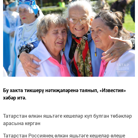
Бу хакта тикшерү нәтиҗәләренә таянып, «Известия»
хәбәр итә.
Татарстан өлкән яшьтәге кешеләр күп булган төбәкләр
арасына кергән
Татарстан Россиянең өлкән яшьтәге кешеләр өлеше