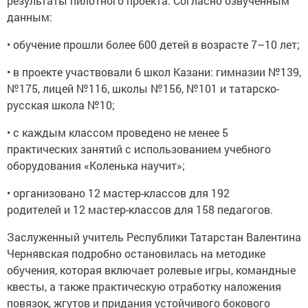
результаты пилотного проекта. Согласно озвученным
данным:
• обучение прошли более 600 детей в возрасте 7–10 лет;
• в проекте участвовали 6 школ Казани: гимназии №139,
№175, лицей №116, школы №156, №101 и татарско-
русская школа №10;
• с каждым классом проведено не менее 5
практических занятий с использованием учебного
оборудования «Коленька научит»;
• организовано 12 мастер-классов для 192
родителей и 12 мастер-классов для 158 педагогов.
Заслуженный учитель Республики Татарстан Валентина
Чернявская подробно остановилась на методике
обучения, которая включает ролевые игры, командные
квесты, а также практическую отработку наложения
повязок, жгутов и придания устойчивого бокового