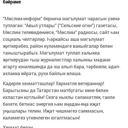
бәйрәме
“Мөслим-информ” берничә мәгълүмат чарасын үзенә
туплаган: “Авыл утлары” (“Сельские огни”) газетасы,
Мөслим телевидениесе, “Мөслим” радиосы, сайт һәм
социаль челтәрләр. Һәркайсы аша мәгълүмат
җиткерәбез, район күләмендәге вакыйгалар белән
таныштырабыз. Мәгълүмат туплап халыкка
җиткерүдән тыш журналистлар халыкны мәдәни
агарту юнәлешендә дә эш алып бара, тәрбияли, әдәп-
әхлакка өйрәтә, рухи байлык өләшә.
Кадерле хезмәттәшләр! Хөрмәтле ветераннар!
Барыгызны да Татарстан матбугаты көне белән
ихластан котлыйм! Сезгә ныклы сәламәтлек, гаилә
бәхете, бетмәс энергия һәм яңадан-яңа иҗат
уңышлары телим. Иҗат чишмәгез саекмасын,
каләмегез үткенлеген югалтмасын!
Хөрмәт белән,