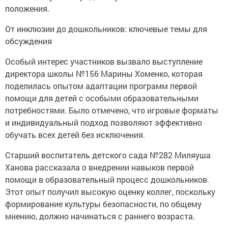
положения.
От инклюзии до дошкольников: ключевые темы для
обсуждения
Особый интерес участников вызвало выступление
директора школы №156 Марины Хоменко, которая
поделилась опытом адаптации программ первой
помощи для детей с особыми образовательными
потребностями. Было отмечено, что игровые форматы
и индивидуальный подход позволяют эффективно
обучать всех детей без исключения.
Старший воспитатель детского сада №282 Миляуша
Ханова рассказала о внедрении навыков первой
помощи в образовательный процесс дошкольников.
Этот опыт получил высокую оценку коллег, поскольку
формирование культуры безопасности, по общему
мнению, должно начинаться с раннего возраста.