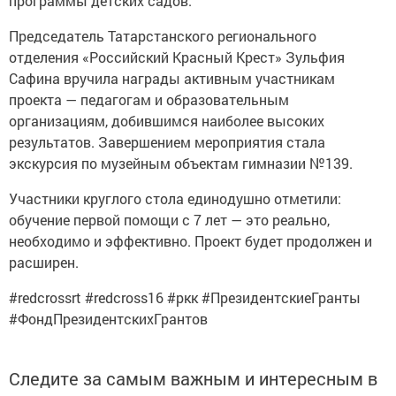
программы детских садов.
Председатель Татарстанского регионального
отделения «Российский Красный Крест» Зульфия
Сафина вручила награды активным участникам
проекта — педагогам и образовательным
организациям, добившимся наиболее высоких
результатов. Завершением мероприятия стала
экскурсия по музейным объектам гимназии №139.
Участники круглого стола единодушно отметили:
обучение первой помощи с 7 лет — это реально,
необходимо и эффективно. Проект будет продолжен и
расширен.
#redcrossrt #redcross16 #ркк #ПрезидентскиеГранты
#ФондПрезидентскихГрантов
Следите за самым важным и интересным в