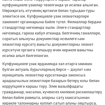
күпфункцияле үзәкләр төзелгәндә үк исәпкә алынган.
Мөрәҗәгать итүченең җитәкче белән турыдан-туры
элемтәсе юк. Күпфункцияле үзәк хезмәткәрләре
хакимият органнарына бәйле түгел. Филиаллар бердәм
стандартлар нигезендә эшли. Әлеге стандартлар
нигезендә, гариза кабул иткәндә, белгечнең гамәлләре,
соратып алынучы документлар исемлеге һәм
хезмәтләр күрсәтү вакыты документларны хезмәт
күрсәтүче органга тапшыру өчен кирәкле вакытны
исәпкә алып билгеләнгән.
Күпфункцияле үзәк ярдәмендә хәл итәргә мөмкин
булган актуаль бурычларның берсе – дәүләт һәм
муниципаль хезмәтләр күрсәткәндә законсыз
арадашчылык хезмәтләре базарын бетерү юлы белән
коррупциягә каршы тору. Элек вазыйфадагы
гражданнар, мәсәлән, күчемсез милекне рәсмиләштерү
белән бәйле рәвештә, аларны сату максатыннан
кирәкле талоннарны күпләп сатып алуны оештырса,