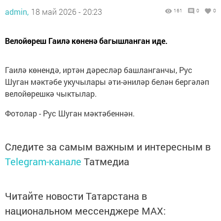
admin,
18 май 2026 - 20:23
161
0
0
Велойөреш Гаилә көненә багышланган иде.
Гаилә көнендә, иртән дәресләр башланганчы, Рус
Шуган мәктәбе укучылары әти-әниләр белән бергәләп
велойөрешкә чыктылар.
Фотолар - Рус Шуган мәктәбеннән.
Следите за самым важным и интересным в
Telegram-канале
Татмедиа
Читайте новости Татарстана в
национальном мессенджере MАХ: