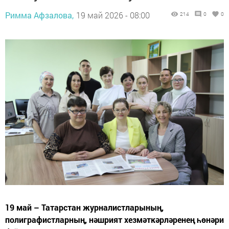
Римма Афзалова,
19 май 2026 - 08:00
214
0
0
19 май – Татарстан журналистларының,
полиграфистларның, нәшрият хезмәткәрләренең һөнәри