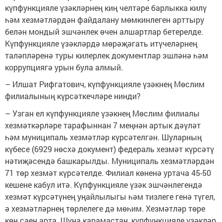
күпфункцияле үзәкләрнең киң челтәре барлыкка килү
һәм хезмәтләрдән файдалану мөмкинлеген арттыру
белән мондый эшчәнлек өчен алшартлар бетерелде.
Күпфункцияле үзәкләрдә мөрәҗәгать итүчеләрнең
таләпләренә туры килерлек документлар эшләнә һәм
коррупциягә урын була алмый.
– Илшат Рифгатович, күпфункцияле үзәкнең Мөслим
филиалының күрсәткечләре нинди?
– Узган ел күпфункцияле үзәкнең Мөслим филиалы
хезмәткәрләре тарафыннан 7 меңнән артык дәүләт
һәм муниципаль хезмәтләр күрсәтелгән. Шуларның
күбесе (6929 нөсхә документ) федераль хезмәт күрсәтү
нәтиҗәсендә башкарылды. Муниципаль хезмәтләрдән
71 төр хезмәт күрсәтелде. Филиал көненә уртача 45-50
кешене кабул итә. Күпфункцияле үзәк эшчәнлегендә
хезмәт күрсәтүнең уңайлылыгы һәм тизлеге генә түгел,
ә хезмәтләрнең төрлелеге дә мөһим. Хезмәтләр төре
көн саен арта. Шуңа карамастан, күпфункцияле үзәкләр