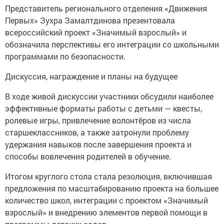
Представитель регионального отделения «Движения
Первых» Зухра Замалтдинова презентовала
всероссийский проект «Значимый взрослый» и
обозначила перспективы его интеграции со школьными
программами по безопасности.
Дискуссия, награждение и планы на будущее
В ходе живой дискуссии участники обсудили наиболее
эффективные форматы работы с детьми — квесты,
ролевые игры, привлечение волонтёров из числа
старшеклассников, а также затронули проблему
удержания навыков после завершения проекта и
способы вовлечения родителей в обучение.
Итогом круглого стола стала резолюция, включившая
предложения по масштабированию проекта на большее
количество школ, интеграции с проектом «Значимый
взрослый» и внедрению элементов первой помощи в