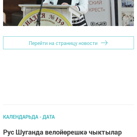
Перейти на страницу новости
КАЛЕНДАРЬДА - ДАТА
Рус Шуганда велойөрешкә чыктылар