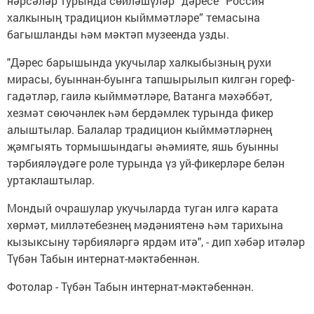
нәрсәләр турында сөйләшүләр” дәресе “Россия
халкының традицион кыйммәтләре” темасына
багышланды һәм мәктәп музеенда узды.
"Дәрес барышында укучылар халкыбызның рухи
мирасы, буыннан-буынга тапшырылып килгән гореф-
гадәтләр, гаилә кыйммәтләре, Ватанга мәхәббәт,
хезмәт сөючәнлек һәм бердәмлек турында фикер
алыштылар. Балалар традицион кыйммәтләрнең
җәмгыять тормышындагы әһәмияте, яшь буынны
тәрбияләүдәге роле турында үз уй-фикерләре белән
уртаклаштылар.
Мондый очрашулар укучыларда туган илгә карата
хөрмәт, милләтебезнең мәдәниятенә һәм тарихына
кызыксыну тәрбияләргә ярдәм итә", - дип хәбәр итәләр
Түбән Табын интернат-мәктәбеннән.
Фотолар - Түбән Табын интернат-мәктәбеннән.