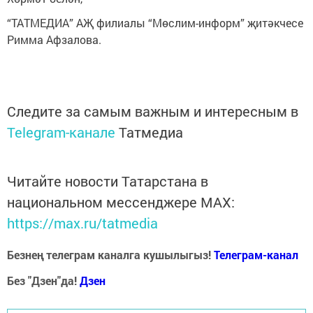
“ТАТМЕДИА” АҖ филиалы “Мөслим-информ” җитәкчесе
Римма Афзалова.
Следите за самым важным и интересным в
Telegram-канале
Татмедиа
Читайте новости Татарстана в
национальном мессенджере MАХ:
https://max.ru/tatmedia
Безнең телеграм каналга кушылыгыз!
Телеграм-канал
Без "Дзен"да!
Д
зен