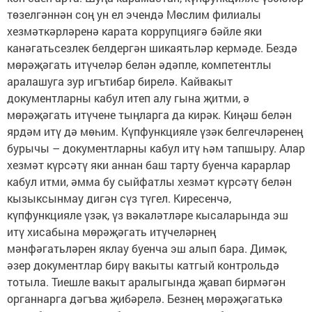
төзелгәннән соң ун ел эчендә Мөслим филиалы
хезмәткәрләренә карата коррупциягә бәйле яки
канәгатьсезлек белдергән шикаятьләр кермәде. Бездә
мөрәҗәгать итүчеләр белән әдәпле, компетентлы
аралашуга зур игътибар бирелә. Кайвакыт
документларны кабул итеп алу гына җитми, ә
мөрәҗәгать итүчене тыңларга да кирәк. Киңәш белән
ярдәм итү дә мөһим. Күпфункцияле үзәк белгечләренең
бурычы – документларны кабул итү һәм тапшыру. Алар
хезмәт күрсәтү яки аннан баш тарту буенча карарлар
кабул итми, әмма бу сыйфатлы хезмәт күрсәтү белән
кызыксынмау дигән сүз түгел. Киресенчә,
күпфункцияле үзәк, үз вәкаләтләре кысаларында эш
итү хисабына мөрәҗәгать итүчеләрнең
мәнфәгатьләрен яклау буенча эш алып бара. Димәк,
әзер документлар бирү вакыты катгый контрольдә
тотыла. Тиешле вакыт аралыгында җавап бирмәгән
органнарга дәгъва җибәрелә. Безнең мөрәҗәгатькә