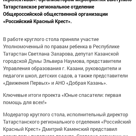
Татарстанское региональное отделение
Общероссийской общественной организации
«Российский Красный Крест».
В работе круглого стола приняли участие
Уполномоченный по правам ребенка в Республике
Татарстан Светлана Захарова, депутат Казанской
городской Думы Эльвира Наумова, представители
Управления образования г. Казани, руководители и
педагоги школ, детских садов, а также представители
«Движения Первых» и АНО «Добрая Казань».
Ключевые итоги проекта «Юные спасатели: первая
помощь для всех!»
Модератор круглого стола, исполнительный директор
Татарстанского регионального отделения «Российский
Красный Крест» Дмитрий Каменский представил