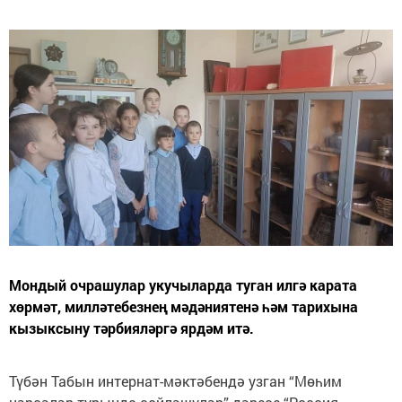
Мондый очрашулар укучыларда туган илгә карата
хөрмәт, милләтебезнең мәдәниятенә һәм тарихына
кызыксыну тәрбияләргә ярдәм итә.
Түбән Табын интернат-мәктәбендә узган “Мөһим