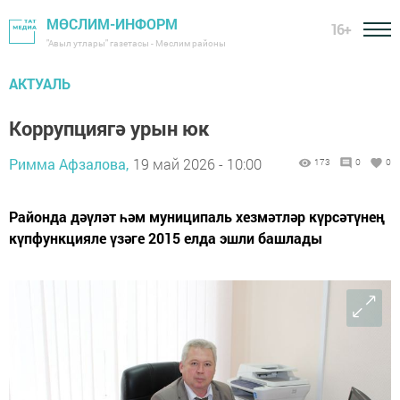
МӨСЛИМ-ИНФОРМ
16+
"Авыл утлары" газетасы - Мөслим районы
АКТУАЛЬ
Коррупциягә урын юк
Римма Афзалова,
19 май 2026 - 10:00
173
0
0
Районда дәүләт һәм муниципаль хезмәтләр күрсәтүнең
күпфункцияле үзәге 2015 елда эшли башлады