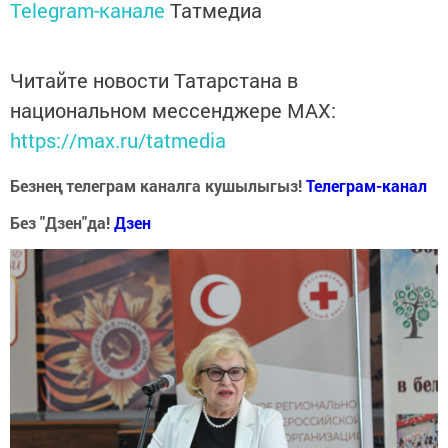
Telegram-канале
Татмедиа
Читайте новости Татарстана в
национальном мессенджере MАХ:
https://max.ru/tatmedia
Безнең телеграм каналга кушылыгыз!
Телеграм-канал
Без "Дзен"да!
Д
зен