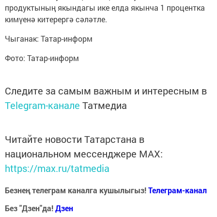
продуктының якындагы ике елда якынча 1 процентка
кимүенә китерергә сәләтле.
Чыганак: Татар-информ
Фото: Татар-информ
Следите за самым важным и интересным в
Telegram-канале
Татмедиа
Читайте новости Татарстана в
национальном мессенджере MАХ:
https://max.ru/tatmedia
Безнең телеграм каналга кушылыгыз!
Телеграм-канал
Без "Дзен"да!
Д
зен