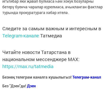
игътибар яки җавап булмаса һәм хокук бозуларны
бетерү буенча чаралар күрелмәсә, ачыкланган фактлар
турында прокуратурага хәбәр ителә.
Следите за самым важным и интересным в
Telegram-канале
Татмедиа
Читайте новости Татарстана в
национальном мессенджере MАХ:
https://max.ru/tatmedia
Безнең телеграм каналга кушылыгыз!
Телеграм-канал
Без "Дзен"да!
Д
зен