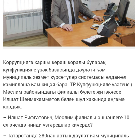
Коррупциягә каршы көрәш коралы буларак,
күпфункцияле үзәк базасында дәүләти һәм
муниципаль хезмәт күрсәтүләр системасы елдан-ел
камилләшә һәм киңәя бара. ТР Күпфункцияле үзәгенең
Мөслим районындагы филиалы бүлеге җитәкчесе
Илшат Шәймөхәммәтов белән шул хакында әңгәмә
кордык.
– Илшат Рифгатович, Мөслим филиалы эшчәнлеге 10
ел эчендә нинди үзгәрешләр кичерде?
– Татарстанда 280нән артык дәүләт һәм муниципаль