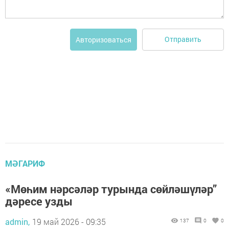
Отправить
Авторизоваться
МӘГАРИФ
«Мөһим нәрсәләр турында сөйләшүләр”
дәресе узды
admin,
19 май 2026 - 09:35
137
0
0