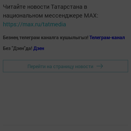
Читайте новости Татарстана в
национальном мессенджере MАХ:
https://max.ru/tatmedia
Безнең телеграм каналга кушылыгыз!
Телеграм-канал
Без "Дзен"да!
Д
зен
Перейти на страницу новости