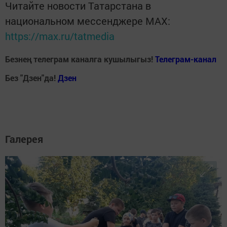
Читайте новости Татарстана в
национальном мессенджере MАХ:
https://max.ru/tatmedia
Безнең телеграм каналга кушылыгыз!
Телеграм-канал
Без "Дзен"да!
Д
зен
Галерея