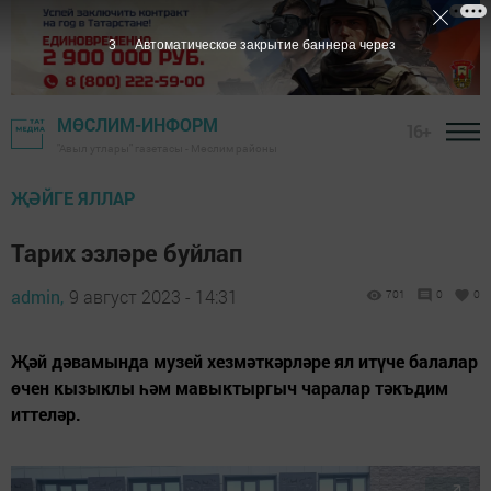
1
Автоматическое закрытие баннера через
МӨСЛИМ-ИНФОРМ
16+
"Авыл утлары" газетасы - Мөслим районы
ҖӘЙГЕ ЯЛЛАР
Тарих эзләре буйлап
admin,
9 август 2023 - 14:31
701
0
0
Җәй дәвамында музей хезмәткәрләре ял итүче балалар
өчен кызыклы һәм мавыктыргыч чаралар тәкъдим
иттеләр.