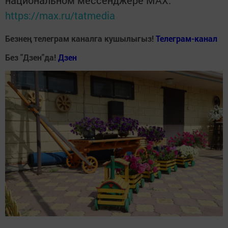
национальном мессенджере MАХ:
https://max.ru/tatmedia
Безнең телеграм каналга кушылыгыз!
Телеграм-канал
Без "Дзен"да!
Д
зен