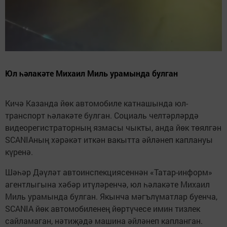
Юл һәлакәте Михаил Миль урамында булган
Кичә Казанда йөк автомобиле катнашында юл-
транспорт һәлакәте булган. Социаль челтәрләрдә
видеорегистраторның язмасы чыкты, анда йөк төялгән
SCANIAның хәрәкәт иткән вакытта әйләнеп каплануы
күренә.
Шәһәр Дәүләт автоинспекциясеннән «Татар-информ»
агентлыгына хәбәр итүләренчә, юл һәлакәте Михаил
Миль урамында булган. Якынча мәгълүматлар буенча,
SCANIA йөк автомобиленең йөртүчесе имин тизлек
сайламаган, нәтиҗәдә машина әйләнеп капланган.