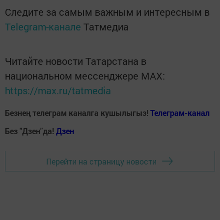
Следите за самым важным и интересным в
Telegram-канале
Татмедиа
Читайте новости Татарстана в
национальном мессенджере MАХ:
https://max.ru/tatmedia
Безнең телеграм каналга кушылыгыз!
Телеграм-канал
Без "Дзен"да!
Д
зен
Перейти на страницу новости