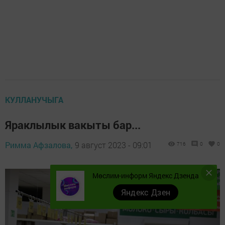
КУЛЛАНУЧЫГА
Яраклылык вакыты бар...
Римма Афзалова,
9 август 2023 - 09:01
716
0
0
Мөслим-информ Яндекс Дзенда
Яндекс Дзен