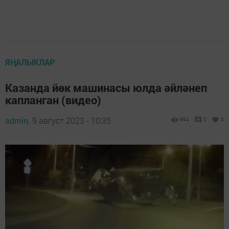
ЯҢАЛЫКЛАР
Казанда йөк машинасы юлда әйләнеп
капланган (видео)
admin,
9 август 2023 - 10:35
694
0
0