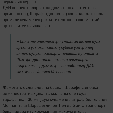
аермачык күренә.
ДАИ инспекторлары тәкъдим иткән алкотестерга
өргәннән соң, Шәрәфетдиновның канында алкоголь
промиле күләменең рөхсәт ителгәннән ике мәртәбә
артып китүе ачыкланган.
– Спиртлы эчемлекләр кулланган килеш руль
артына утырганнарның күбесе үзләренең
айнык булуын расларга тырыша. Бу очракта
Шәрәфетдиновның ялганын ачыкларга
видеоязма ярдәм итә, – ди районның ДАИ
җитәкчесе Феликс Мәгъданов.
Җәмәгать суды алдына баскан Шәрәфетдиновка
административ җинаять кылганы өчен суд
тарафыннан 30 мең сум күләмендә штраф билгеләнде.
Моннан тыш Шәрәфетдинов 1 ел да 6 айга транспорт
белән идарә итү хокукыннан мәхрүм ителә.