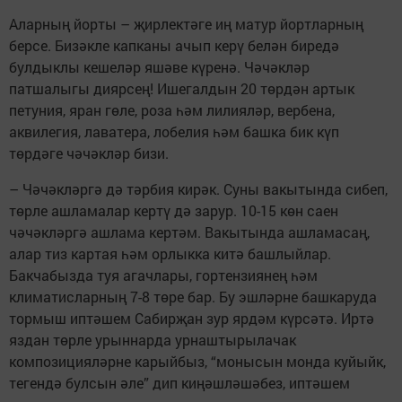
Аларның йорты – җирлектәге иң матур йортларның
берсе. Бизәкле капканы ачып керү белән биредә
булдыклы кешеләр яшәве күренә. Чәчәкләр
патшалыгы диярсең! Ишегалдын 20 төрдән артык
петуния, яран гөле, роза һәм лилияләр, вербена,
аквилегия, лаватера, лобелия һәм башка бик күп
төрдәге чәчәкләр бизи.
– Чәчәкләргә дә тәрбия кирәк. Суны вакытында сибеп,
төрле ашламалар кертү дә зарур. 10-15 көн саен
чәчәкләргә ашлама кертәм. Вакытында ашламасаң,
алар тиз картая һәм орлыкка китә башлыйлар.
Бакчабызда туя агачлары, гортензиянең һәм
климатисларның 7-8 төре бар. Бу эшләрне башкаруда
тормыш иптәшем Сабирҗан зур ярдәм күрсәтә. Иртә
яздан төрле урыннарда урнаштырылачак
композицияләрне карыйбыз, “монысын монда куйыйк,
тегендә булсын әле” дип киңәшләшәбез, иптәшем