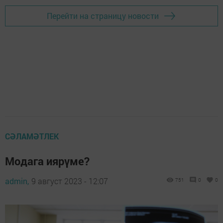
Перейти на страницу новости
СӘЛАМӘТЛЕК
Модага иярүме?
admin,
9 август 2023 - 12:07
751
0
0