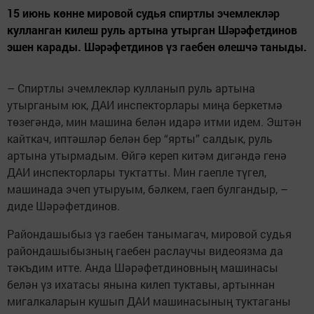
15 июнь көнне мировой судья спиртлы эчемлекләр
кулланган килеш руль артына утырган Шәрәфетдинов
эшен карады. Шәрәфетдинов үз гаебен өлешчә таныды.
– Спиртлы эчемлекләр кулланып руль артына
утырганым юк, ДАИ инспекторлары миңа беркетмә
төзегәндә, мин машина белән идарә итми идем. Эштән
кайткач, иптәшләр белән бер “ярты” салдык, руль
артына утырмадым. Өйгә кереп китәм дигәндә генә
ДАИ инспекторлары туктатты. Мин гаепле түгел,
машинада эчеп утыруым, бәлкем, гаеп булгандыр, –
диде Шәрәфетдинов.
Райондашыбыз үз гаебен танымагач, мировой судья
райондашыбызның гаебен раслаучы видеоязма да
тәкъдим итте. Анда Шәрәфетдиновның машинасы
белән үз ихатасы янына килеп туктавы, артыннан
мигалкаларын кушып ДАИ машинасының туктаганы