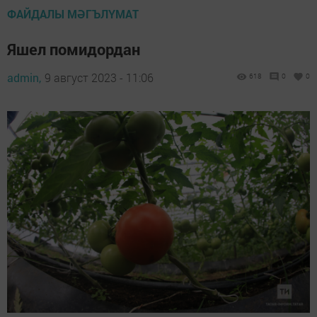
ФАЙДАЛЫ МӘГЪЛҮМАТ
Яшел помидордан
admin,
9 август 2023 - 11:06
618
0
0