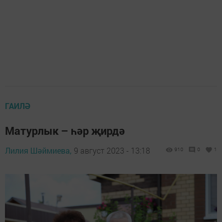
ГАИЛӘ
Матурлык – һәр җирдә
Лилия Шәймиева,
9 август 2023 - 13:18
910
0
1