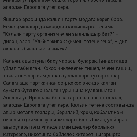
алардан Европага үтеп керә.
Яшьләр арасында кальян тарту модага кереп бара.
Безнең яшьләр дә модадан калышырга теләми.
“Кальян тарту организм өчен зыянлыдыр бит?” –
дисәң, алар: “Ул бит җиләк-җимеш төтене генә”, – дип
аклана. Ә чынлыкта ничек?
Кальян, авыртуны басу чарасы буларак, Һиндстанда
уйлап табылган. Кокос чикләвеген тишеп, эченә гашиш,
тәмләткечләр һәм дәвалау үләннәре тутырганнар.
Салам аша тартканнан соң, кокос эчендә калган
сумала бүгенге анальгин урынына кулланылган.
Аннары ул Иран һәм башка гарәп илләренә тарала,
алардан Европага үтеп керә. Кальян төтене составында
авыр металл тозлары, бериллий, хром, кобальт һәм
никельнең химик кушылмалары бар. Димәк, ул йөрәк
авырулары һәм үпкәдә яман шешләр барлыкка
китерергә, никотинга бәйлелек китереп чыгарырга