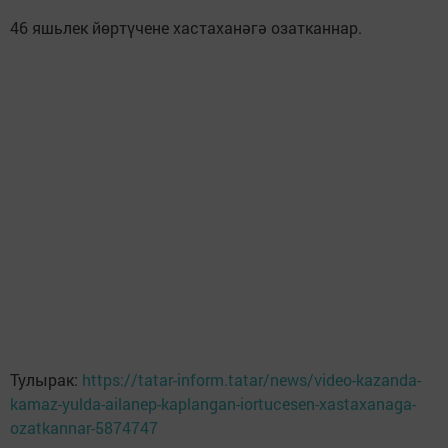
46 яшьлек йөртүчене хастаханәгә озатканнар.
Тулырак:
https://tatar-inform.tatar/news/video-kazanda-
kamaz-yulda-ailanep-kaplangan-iortucesen-xastaxanaga-
ozatkannar-5874747