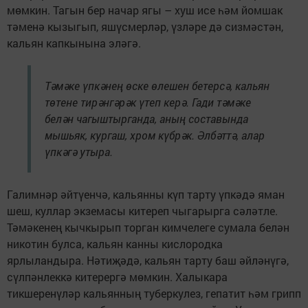
мөмкин. Тагын бер начар ягы – хуш исе һәм йомшак
тәменә кызыгып, яшүсмерләр, үзләре дә сизмәстән,
кальян капкынына эләгә.
Тәмәке үпкәнең өске өлешен бетерсә, кальян
төтене тирәнгәрәк үтеп керә. Гади тәмәке
белән чагыштырганда, аның составында
мышьяк, кургаш, хром күбрәк. Әлбәттә, алар
үпкәгә утыра.
Галимнәр әйтүенчә, кальянны күп тарту үпкәдә яман
шеш, куллар экземасы китереп чыгарырга сәләтле.
Тәмәкенең кычкырып торган кимчелеге сумала белән
никотин булса, кальян канны кислородка
ярлыландыра. Нәтиҗәдә, кальян тарту баш әйләнүгә,
сүлпәнлеккә китерергә мөмкин. Халыкара
тикшеренүләр кальянның туберкулез, гепатит һәм грипп