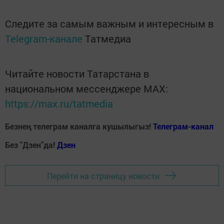
Следите за самым важным и интересным в
Telegram-канале
Татмедиа
Читайте новости Татарстана в
национальном мессенджере MАХ:
https://max.ru/tatmedia
Безнең телеграм каналга кушылыгыз!
Телеграм-канал
Без "Дзен"да!
Д
зен
Перейти на страницу новости