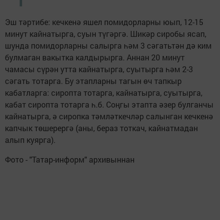
Эш тәртибе: кечкенә яшел помидорларны юып, 12-15
минут кайнатырга, суын түгәргә. Шикәр сиробы ясап,
шунда помидорларны салырга һәм 3 сәгатьтән дә ким
булмаган вакытка калдырырга. Аннан 20 минут
чамасы сүрән утта кайнатырга, суытырга һәм 2-3
сәгать тотарга. Бу этапларны тагын өч тапкыр
кабатларга: сиропта тотарга, кайнатырга, суытырга,
кабат сиропта тотарга һ.б. Соңгы этапта әзер булганчы
кайнатырга, ә сиропка тәмләткечләр салынган кечкенә
капчык төшерергә (аны, бераз тоткач, кайнатмадан
алып куярга).
Фото - "Татар-информ" архивыннан