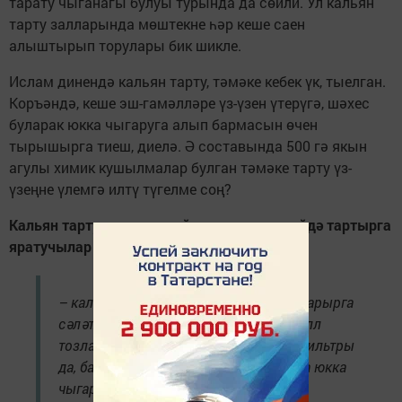
тарату чыганагы булуы турында да сөйли. Ул кальян
тарту залларында мөштекне һәр кеше саен
алыштырып торулары бик шикле.
Ислам динендә кальян тарту, тәмәке кебек үк, тыелган.
Коръәндә, кеше эш-гамәлләре үз-үзен үтерүгә, шәхес
буларак юкка чыгаруга алып бармасын өчен
тырышырга тиеш, диелә. Ә составында 500 гә якын
агулы химик кушылмалар булган тәмәке тарту үз-
үзеңне үлемгә илтү түгелме соң?
Кальян тарту залларына йөрүчеләр, аны өйдә тартырга
яратучылар колагына шуны әйтәсе килә:
– кальян төтенендәге рак китереп чыгарырга
сәләтле агулы матдәләрне, авыр металл
тозларын, химик кушылмаларны су фильтры
да, башка өстәмә саклану чаралары да юкка
чыгара алмый;