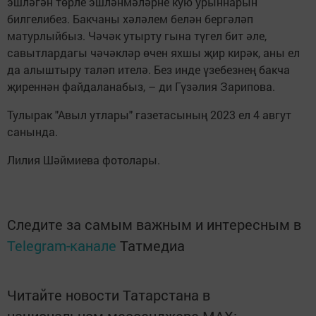
эшләгән төрле эшләнмәләрне кую урыннарын
билгелибез. Бакчаны хәләлем белән бергәләп
матурлыйбыз. Чәчәк утырту гына түгел бит әле,
савытлардагы чәчәкләр өчен яхшы җир кирәк, аны ел
да алыштыру таләп ителә. Без инде үзебезнең бакча
җиреннән файдаланабыз, – ди Гүзәлия Зарипова.
Тулырак "Авыл утлары" газетасының 2023 ел 4 авгут
санында.
Лилия Шәймиева фотолары.
Следите за самым важным и интересным в
Telegram-канале
Татмедиа
Читайте новости Татарстана в