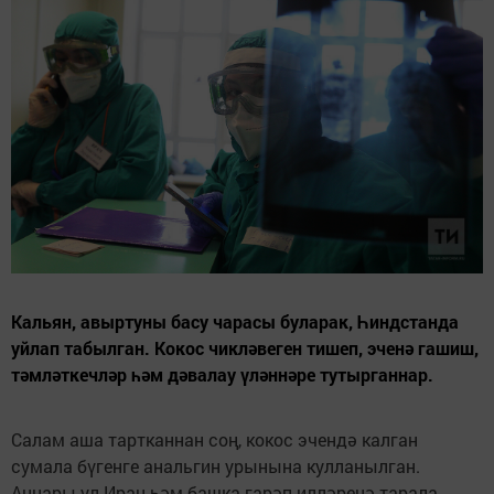
Кальян, авыртуны басу чарасы буларак, Һиндстанда
уйлап табылган. Кокос чикләвеген тишеп, эченә гашиш,
тәмләткечләр һәм дәвалау үләннәре тутырганнар.
Салам аша тартканнан соң, кокос эчендә калган
сумала бүгенге анальгин урынына кулланылган.
Аннары ул Иран һәм башка гарәп илләренә тарала,