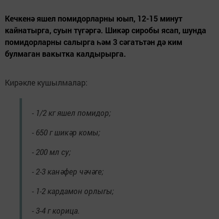
Кечкенә яшел помидорларны юып, 12-15 минут
кайнатырга, суын түгәргә. Шикәр сиробы ясап, шунда
помидорларны салырга һәм 3 сәгатьтән дә ким
булмаган вакытка калдырырга.
Кирәкле кушылмалар:
- 1/2 кг яшел помидор;
- 650 г шикәр комы;
- 200 мл су;
- 2-3 канәфер чәчәге;
- 1-2 кардамон орлыгы;
- 3-4 г корица.