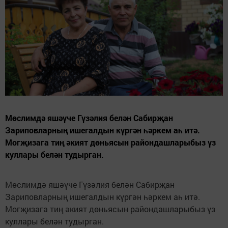
Мөслимдә яшәүче Гүзәлия белән Сабирҗан
Зариповларның ишегалдын күргән һәркем аһ итә.
Могҗизага тиң әкият дөньясын райондашларыбыз үз
куллары белән тудырган.
Мөслимдә яшәүче Гүзәлия белән Сабирҗан
Зариповларның ишегалдын күргән һәркем аһ итә.
Могҗизага тиң әкият дөньясын райондашларыбыз үз
куллары белән тудырган.