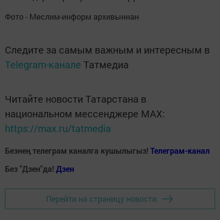
Фото - Мөслим-информ архивыннан
Следите за самым важным и интересным в
Telegram-канале
Татмедиа
Читайте новости Татарстана в
национальном мессенджере MАХ:
https://max.ru/tatmedia
Безнең телеграм каналга кушылыгыз!
Телеграм-канал
Без "Дзен"да!
Д
зен
Перейти на страницу новости