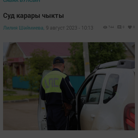
Суд карары чыкты
Лилия Шәймиева,
9 август 2023 - 10:13
744
0
0