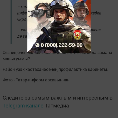
– гомуми мөштектән куллану төрле
инфекция, туберкулез, гепатит, герпес кебек
чирләр китереп чыгарырга мөмкин;
– кальян тарту бөтенләй тартмаучы кешене
дә зарарлый.
Сезнең өчен кайсы мөһим: сәламәтлекме әллә замана
мавыгуымы?
Район үзәк хастаханәсенең профилактика кабинеты.
Фото - Татар-информ архивыннан.
Следите за самым важным и интересным в
Telegram-канале
Татмедиа