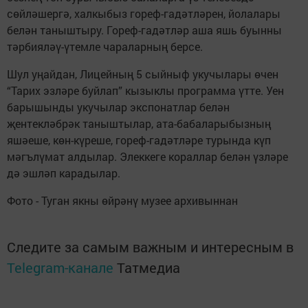
сөйләшергә, халкыбыз гореф-гадәтләрен, йолалары
белән таныштыру. Гореф-гадәтләр аша яшь буынны
тәрбияләү-үтемле чараларның берсе.
Шул уңайдан, Лицейның 5 сыйныф укучылары өчен
“Тарих эзләре буйлап” кызыклы программа үтте. Уен
барышынды укучылар экспонатлар белән
җентекләбрәк таныштылар, ата-бабаларыбызның
яшәеше, көн-күреше, гореф-гадәтләре турында күп
мәгълүмат алдылар. Элеккеге кораллар белән үзләре
дә эшләп карадылар.
Фото - Туган якны өйрәнү музее архивыннан
Следите за самым важным и интересным в
Telegram-канале
Татмедиа