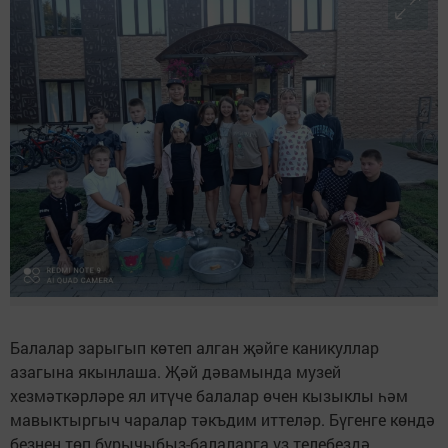
Балалар зарыгып көтеп алган җәйге каникуллар
азагына якынлаша. Җәй дәвамында музей
хезмәткәрләре ял итүче балалар өчен кызыклы һәм
мавыктыргыч чаралар тәкъдим иттеләр. Бүгенге көндә
безнең төп бурычыбыз-балаларга үз телебездә