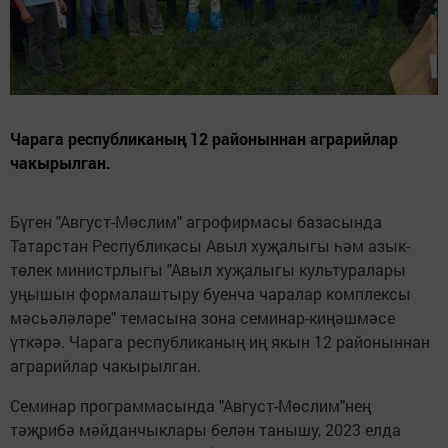
Чарага республиканың 12 районыннан аграрийлар
чакырылган.
Бүген "Август-Мөслим" агрофирмасы базасында
Татарстан Республикасы Авыл хуҗалыгы һәм азык-
төлек министрлыгы "Авыл хуҗалыгы культуралары
уңышын формалаштыру буенча чаралар комплексы
мәсьәләләре" темасына зона семинар-киңәшмәсе
үткәрә. Чарага республиканың иң якын 12 районыннан
аграрийлар чакырылган.
Семинар программасында "Август-Мөслим"нең
тәҗрибә мәйданчыклары белән танышу, 2023 елда