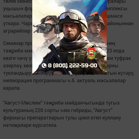
төлек министрлыгы "Авыл хуҗалыгы культуралары
уңышын формалаштыру буенча чаралар комплексы
мәсьәләләре" темасына зона семинар-киңәшмәсе
үткәрә. Чарага республиканың иң якын 12 районыннан
аграрийлар чакырылган.
Семинар программасында "Август-Мөслим"нең
тәҗрибә мәйданчыклары белән танышу, 2023 елда
көзге чәчү үзенчәлекләре (сортлар, орлык һәм туфрак
әзерләү, көзге чорга карау), көзге культураларны
тукландыру һәм туфракның уңдырышлылыгын күтәрү,
мелиорация программасы һ.б. актуаль мәсьәләләр
карала.
"Август-Мөслим" тәҗрибә мәйданчыгында тугыз
культураның 228 сорты һәм гибриды, "Август"
фирмасы препаратларын тулы цикл итеп куллану
нәтиҗәләре күрсәтелә.