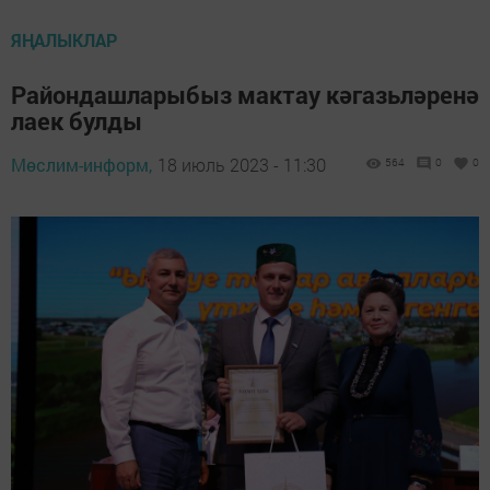
ЯҢАЛЫКЛАР
Райондашларыбыз мактау кәгазьләренә
лаек булды
Мөслим-информ,
18 июль 2023 - 11:30
564
0
0