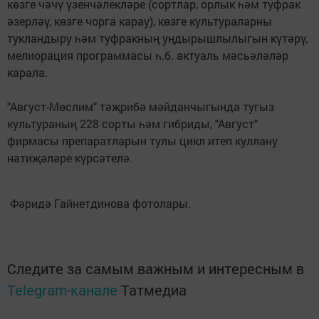
көзге чәчү үзенчәлекләре (сортлар, орлык һәм туфрак
әзерләү, көзге чорга карау), көзге культураларны
тукландыру һәм туфракның уңдырышлылыгын күтәрү,
мелиорация программасы һ.б. актуаль мәсьәләләр
карала.
"Август-Мөслим" тәҗрибә мәйданчыгында тугыз
культураның 228 сорты һәм гибриды, "Август"
фирмасы препаратларын тулы цикл итеп куллану
нәтиҗәләре күрсәтелә.
Фәридә Гайнетдинова фотолары.
Следите за самым важным и интересным в
Telegram-канале
Татмедиа