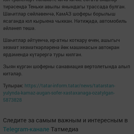
тирәсендә Теньки авылы янындагы трассада булган.
Шаһитлар сөйләвенчә, КамАЗ шоферы борылыш
ясаганда юл кырыена чыккан. Нәтиҗәдә, автомобиль
әйләнеп төшә.
Шаһитлар әйтүенчә, ир-атны коткару өчен, ашыгыч
хезмәт хезмәткәрләренә йөк машинасын автокран
ярдәмендә күтәрергә туры килгән.
Зыян күргән шоферны санавиация вертолетында алып
китәләр.
Тулырак:
https://tatar-inform.tatar/news/tatarstan-
yulynda-kamaz-augan-sofer-xastaxanaga-ozatylgan-
5873828
Следите за самым важным и интересным в
Telegram-канале
Татмедиа