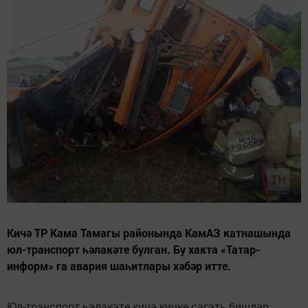
Кичә ТР Кама Тамагы районында КамАЗ катнашында
юл-транспорт һәлакәте булган. Бу хакта «Татар-
информ» га авария шаһитлары хәбәр итте.
Юл-транспорт һәлакәте кичә кичке сәгать бишләр