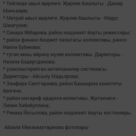
* Тойгелде авыл җирлеге. Җирлек башлыгы - Дамир
Минһаҗев;
* Метрәй авыл җирлеге. Җирлек башлыгы - Илдус
Шәмгунов;
* Синара Яббарова, район мәдәният йорты режиссеры;
* район финанс-бюджет палатасы коллективы, рәисе -
Наилә Бубекова;
* туган якны өйрәнү музее коллективы. Директоры -
Нәзилә Бәдертдинова;
* үзәкләштерелгән китапханәләр системасы.
Директоры - Айсылу Мадьярова;
* Зәнфирә Сәетгәрәева, район Башкарма комитеты
белгече;
* район мәгариф идарәсе колективы. Җитәкчесе -
Лилия Хәбибуллина;
* Римма Йосыпова, район мәдәният йорты костюмеры.
Айзилә Мөхәммәтҗанова фотолары