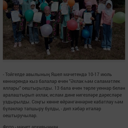
- Тойгелде авылының Яшел мәчетендә 10-17 июль
көннәрендә кыз балалар өчен "Әхлак һәм сәламәтлек
яллары" оештырылды. 13 бала өчен төрле уеннар белән
аралаштырып әхлак, ислам дине нигезләре дәресләре
уздырылды. Соңгы көнне өйрәнгәннәрне кабатлау һәм
бүләкләр тапшыру булды, - дип хәбәр итәләр
оештыручылар.
Фото - мәчет архивыннан