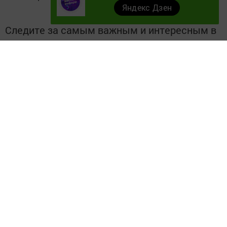
Яндекс Дзен
Следите за самым важным и интересным в
Telegram-канале
Татмедиа
Читайте новости Татарстана в
национальном мессенджере MАХ:
https://max.ru/tatmedia
Безнең телеграм каналга кушылыгыз!
Телеграм-канал
Без "Дзен"да!
Д
зен