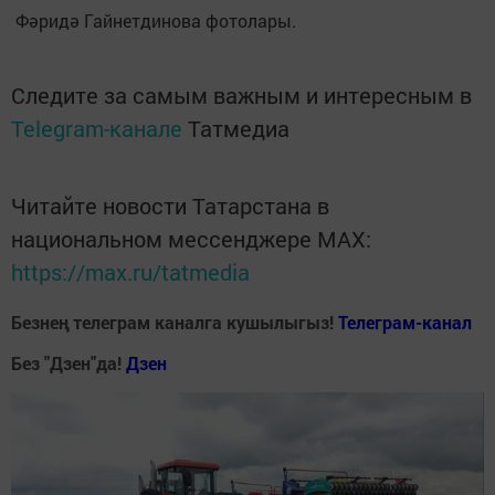
Фәридә Гайнетдинова фотолары.
Следите за самым важным и интересным в
Telegram-канале
Татмедиа
Читайте новости Татарстана в
национальном мессенджере MАХ:
https://max.ru/tatmedia
Безнең телеграм каналга кушылыгыз!
Телеграм-канал
Без "Дзен"да!
Д
зен