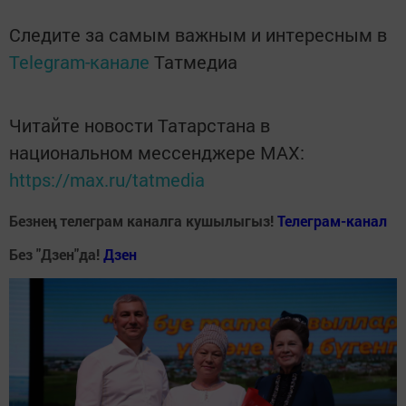
Следите за самым важным и интересным в
Telegram-канале
Татмедиа
Читайте новости Татарстана в
национальном мессенджере MАХ:
https://max.ru/tatmedia
Безнең телеграм каналга кушылыгыз!
Телеграм-канал
Без "Дзен"да!
Д
зен