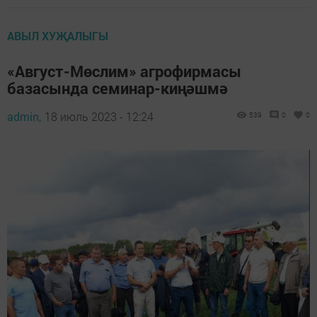
АВЫЛ ХУҖАЛЫГЫ
«Август-Мөслим» агрофирмасы
базасында семинар-киңәшмә
admin,
18 июль 2023 - 12:24
539
0
0