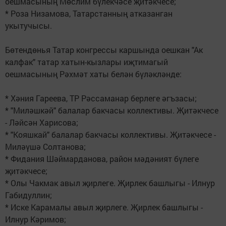
оешмасының Мөслим бүлекчәсе җитәкчесе;
* Роза Низамова, Татарстанның атказанган
укытучысы.
Бөтендөнья Татар конгрессы каршында оешкан "Ак
калфак" татар хатын-кызлары иҗтимагый
оешмасының Рәхмәт хаты белән бүләкләнде:
* Хәния Гареева, ТР Рәссаманар берлеге әгъзасы;
* "Миләшкәй" балалар бакчасы коллективы. Җитәкчесе
- Ләйсән Харисова;
* "Кояшкай" балалар бакчасы коллективы. Җитәкчесе -
Миләүшә Солтанова;
* Фидания Шәймарданова, район мәдәният бүлеге
җитәкчесе;
* Олы Чакмак авыл җирлеге. Җирлек башлыгы - Илнур
Габидуллин;
* Иске Карамалы авыл җирлеге. Җирлек башлыгы -
Илнур Кәримов;