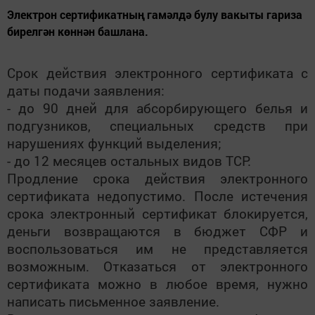
Электрон сертификатның гамәлдә булу вакыты гариза
бирелгән көннән башлана.
Срок действия электронного сертификата с
даты подачи заявления:
- до 90 дней для абсорбирующего белья и
подгузников, специальных средств при
нарушениях функций выделения;
- до 12 месяцев остальных видов ТСР.
Продление срока действия электронного
сертификата недопустимо. После истечения
срока электронный сертификат блокируется,
деньги возвращаются в бюджет СФР и
воспользоваться им не представляется
возможным. Отказаться от электронного
сертификата можно в любое время, нужно
написать письменное заявление.