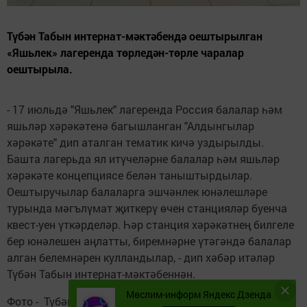
Түбән Табын интернат-мәктәбендә оештырылган
«Яшьлек» лагеренда төрледән-төрле чаралар
оештырыла.
- 17 июльдә "Яшьлек" лагеренда Россия балалар һәм
яшьләр хәрәкәтенә багышланган "Алдынгылар
хәрәкәте" дип аталган тематик кичә уздырылды.
Башта лагерьда ял итүчеләрне балалар һәм яшьләр
хәрәкәте концепциясе белән таныштырдылар.
Оештыручылар балаларга эшчәнлек юнәлешләре
турында мәгълүмат җиткерү өчен станцияләр буенча
квест-уен үткәрделәр. Һәр станция хәрәкәтнең билгеле
бер юнәлешен аңлатты, биремнәрне үтәгәндә балалар
алган белемнәрен кулландылар, - дип хәбәр итәләр
Түбән Табын интернат-мәктәбеннән.
Мөслим-информ Яндекс Дзенда
Фото - Түбән Табын интернат-мәктәбе архивыннан