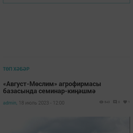
ТӨП ХӘБӘР
«Август-Мөслим» агрофирмасы
базасында семинар-киңәшмә
admin,
18 июль 2023 - 12:00
643
0
1