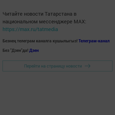
Читайте новости Татарстана в
национальном мессенджере MАХ:
https://max.ru/tatmedia
Безнең телеграм каналга кушылыгыз!
Телеграм-канал
Без "Дзен"да!
Д
зен
Перейти на страницу новости