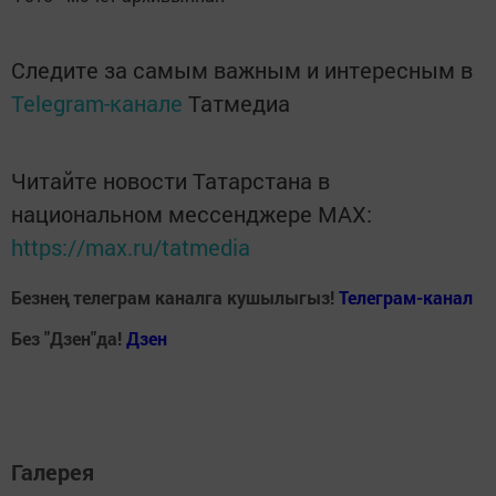
Следите за самым важным и интересным в
Telegram-канале
Татмедиа
Читайте новости Татарстана в
национальном мессенджере MАХ:
https://max.ru/tatmedia
Безнең телеграм каналга кушылыгыз!
Телеграм-канал
Без "Дзен"да!
Д
зен
Галерея