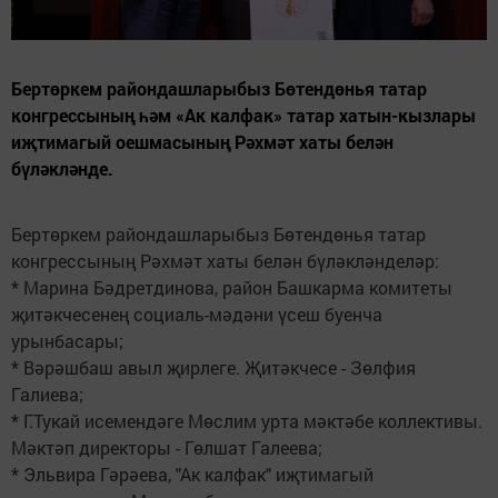
Бертөркем райондашларыбыз Бөтендөнья татар
конгрессының һәм «Ак калфак» татар хатын-кызлары
иҗтимагый оешмасының Рәхмәт хаты белән
бүләкләнде.
Бертөркем райондашларыбыз Бөтендөнья татар
конгрессының Рәхмәт хаты белән бүләкләнделәр:
* Марина Бәдретдинова, район Башкарма комитеты
җитәкчесенең социаль-мәдәни үсеш буенча
урынбасары;
* Вәрәшбаш авыл җирлеге. Җитәкчесе - Зөлфия
Галиева;
* Г.Тукай исемендәге Мөслим урта мәктәбе коллективы.
Мәктәп директоры - Гөлшат Галеева;
* Эльвира Гәрәева, "Ак калфак" иҗтимагый