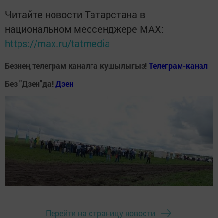
Читайте новости Татарстана в
национальном мессенджере MАХ:
https://max.ru/tatmedia
Безнең телеграм каналга кушылыгыз!
Телеграм-канал
Без "Дзен"да!
Д
зен
Перейти на страницу новости