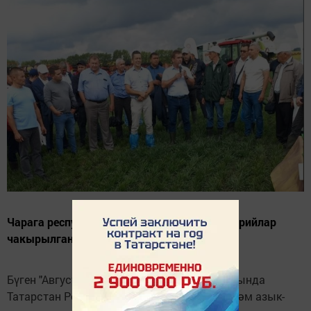
Чарага республиканың 12 районыннан аграрийлар
чакырылган.
Бүген "Август-Мөслим" агрофирмасы базасында
Татарстан Республикасы Авыл хуҗалыгы һәм азык-