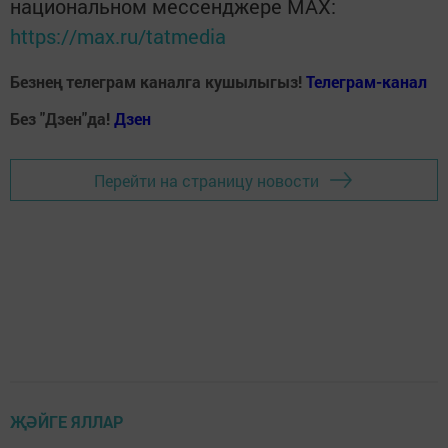
национальном мессенджере MАХ:
https://max.ru/tatmedia
Безнең телеграм каналга кушылыгыз!
Телеграм-канал
Без "Дзен"да!
Д
зен
Перейти на страницу новости
ҖӘЙГЕ ЯЛЛАР