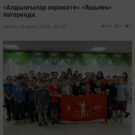
«Алдынгылар хәрәкәте» «Яшьлек»
лагеренда
admin,
18 июль 2023 - 09:29
649
0
0