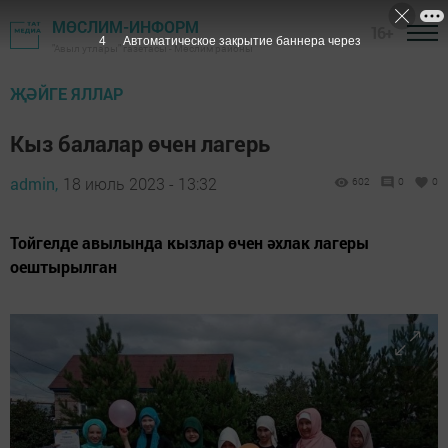
МӨСЛИМ-ИНФОРМ
16+
3
Автоматическое закрытие баннера через
"Авыл утлары" газетасы - Мөслим районы
ҖӘЙГЕ ЯЛЛАР
Кыз балалар өчен лагерь
admin,
18 июль 2023 - 13:32
602
0
0
Тойгелде авылында кызлар өчен әхлак лагеры
оештырылган